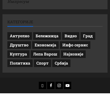
Импресум
КАТЕГОРИЈЕ
Актуелно
Бележница
Видео
Град
Друштво
Економија
Инфо сервис
Култура
Лепа Варош
Најновије
Политика
Спорт
Србија
доwнлоад
Фацебоок
Инстаграм
Yоутубе