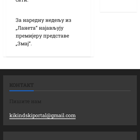
За наредну недељу из
„Ланета“ најављују
премијеру представе
„Змај“.
КОНТАКТ
Пишите нам
kikindskiportal@gmail.com