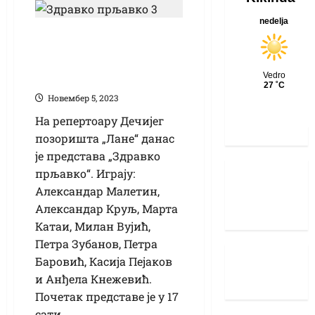
У “Ланету” данас
представа “Здравко
прљавко”
Новембер 5, 2023
На репертоару Дечијег
позоришта „Лане“ данас
је представа „Здравко
прљавко“. Играју:
Александар Малетин,
Александар Круљ, Марта
Катаи, Милан Вујић,
Петра Зубанов, Петра
Баровић, Касија Пејаков
и Анђела Кнежевић.
Почетак представе је у 17
сати.