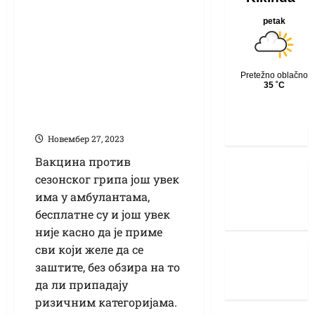
грипа до сада није
изолован у
Кикинди –
бесплатне вакцине
доступне су у
амбулантама
Новембер 27, 2023
Вакцина против
сезонског грипа још увек
има у амбулантама,
бесплатне су и још увек
није касно да је приме
сви који желе да се
заштите, без обзира на то
да ли припадају
ризичним категоријама.