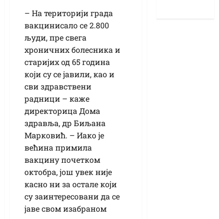
– На територији града
вакцинисало се 2.800
људи, пре свега
хроничних болесника и
старијих од 65 година
који су се јавили, као и
сви здравствени
радници – каже
директорица Дома
здравља, др Биљана
Марковић. – Иако је
већина примила
вакцину почетком
октобра, још увек није
касно ни за остале који
су заинтересовани да се
јаве свом изабраном