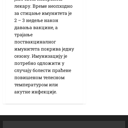
лекару. Време неопходно
за стицање имунитета је
2 – 3 недеље након
давања вакцине, а
трајање
поствакциналног
имунитета покрива једну
сезону. Имунизацију је
потребно одложити у
случају болести праћене
повишеном телесном
температуром или
акутне инфекције.