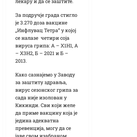
лекару и да се заштите.
За подручје града стигло
је 3.270 доза вакцине
„Инфлувац Тетра“ у којој
се налазе четири соја
вируса грипа: А – Х1Н1, А
– Х3Н2, Б – 2021 и Б –
2013.
Како сазнајемо у Заводу
за заштиту здравља,
вирус сезонског грипа за
сада није изолован у
Кикинди. Сви који желе
да приме вакцину која је
једина адекватна
превенција, могу да се
јаве свом изабраном