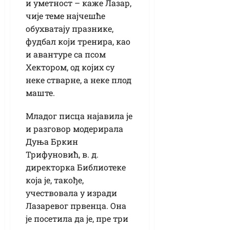
и уметност – каже Лазар,
чије теме најчешће
обухватају празнике,
фудбал који тренира, као
и авантуре са псом
Хектором, од којих су
неке стварне, а неке плод
маште.
Младог писца најавила је
и разговор модерирала
Дуња Бркин
Трифуновић, в. д.
директорка Библиотеке
која је, такође,
учествовала у изради
Лазаревог првенца. Она
је посетила да је, пре три