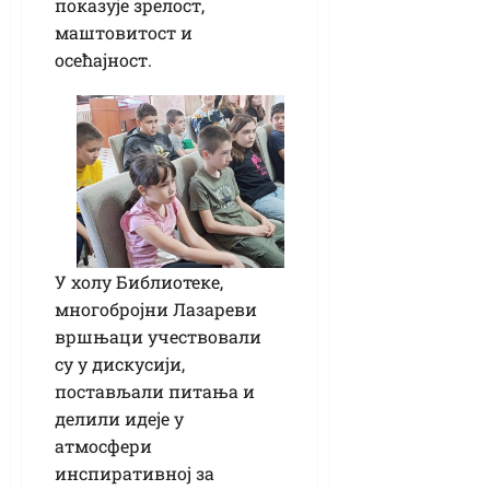
показује зрелост,
маштовитост и
осећајност.
У холу Библиотеке,
многобројни Лазареви
вршњаци учествовали
су у дискусији,
постављали питања и
делили идеје у
атмосфери
инспиративној за