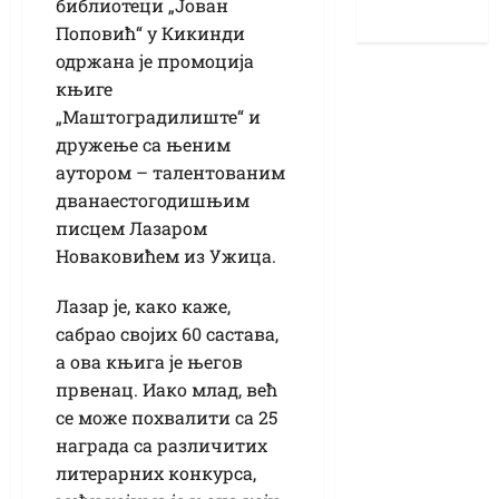
библиотеци „Јован
Поповић“ у Кикинди
одржана је промоција
књиге
„Маштоградилиште“ и
дружење са њеним
аутором – талентованим
дванаестогодишњим
писцем Лазаром
Новаковићем из Ужица.
Лазар је, како каже,
сабрао својих 60 састава,
а ова књига је његов
првенац. Иако млад, већ
се може похвалити са 25
награда са различитих
литерарних конкурса,