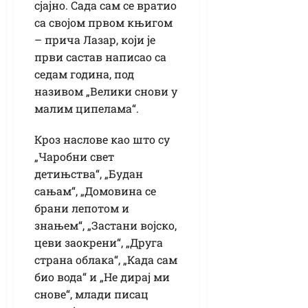
сјајно. Сада сам се вратио
са својом првом књигом
– прича Лазар, који је
први састав написао са
седам година, под
називом „Велики снови у
малим ципелама“.
Кроз наслове као што су
„Чаробни свет
детињства“, „Будан
сањам“, „Домовина се
брани лепотом и
знањем“, „Застани војско,
цеви заокрени“, „Друга
страна облака“, „Када сам
био вода“ и „Не дирај ми
снове“, млади писац