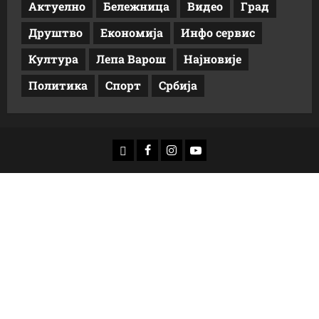
Актуелно
Бележница
Видео
Град
Друштво
Економија
Инфо сервис
Култура
Лепа Варош
Најновије
Политика
Спорт
Србија
доwнлоад
Фацебоок
Инстаграм
Yоутубе