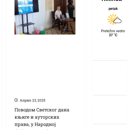
Маштоградилиште
Лазара Новаковића:
Млади писац из
Ужица представио
своју прву књигу у
кикиндској
библиотеци
Април 23, 2025
Поводом Светског дана
књиге и ауторских
права, у Народној