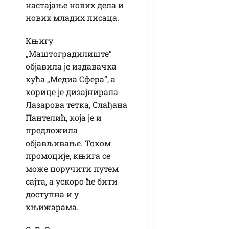
настајање нових дела и
нових младих писаца.
Књигу
„Маштоградилиште“
објавила је издавачка
кућа „Медиа Сфера“, а
корице је дизајнирала
Лазарова тетка, Слађана
Пантелић, која је и
предложила
објављивање. Током
промоције, књига се
може поручити путем
сајта, а ускоро ће бити
доступна и у
књижарама.