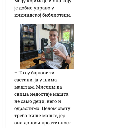
међу којима је и она коју
је добио управо у
кикиндској библиотеци.
– То су бајковити
састави, ја у њима
маштам. Мислим да
свима недостаје машта –
не само деци, него и
одраслима. Целом свету
треба више маште, јер
она доноси креативност