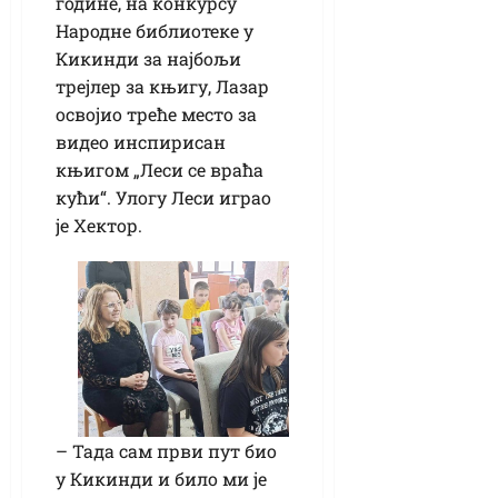
године, на конкурсу
Народне библиотеке у
Кикинди за најбољи
трејлер за књигу, Лазар
освојио треће место за
видео инспирисан
књигом „Леси се враћа
кући“. Улогу Леси играо
је Хектор.
– Тада сам први пут био
у Кикинди и било ми је