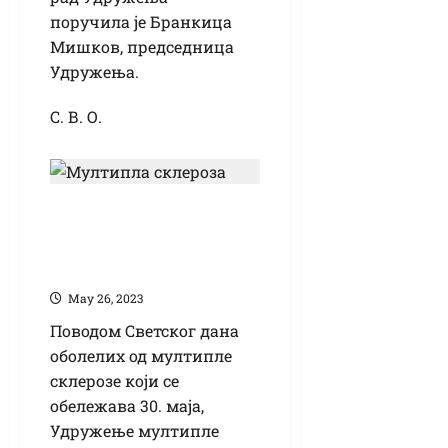
поручила је Бранкица
Мишков, председница
Удружења.
С. В. О.
Шетња оболелих од
МС – сваки корак је
победа
Маy 26, 2023
Поводом Светског дана
оболелих од мултипле
склерозе који се
обележава 30. маја,
Удружење мултипле