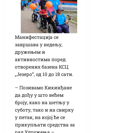
Манифестација се
завршава у недељу,
дружењем и
активностима поред
отворених базена КСЦ
„Језеро“, од 10 до 18 сати.
– Позивамо Кикинђане
да дођу у што већем
броју, како на шетњу у
суботу, тако и на свирку
у петак, на којој ће се
прикупљати средства за
рад Удружења –