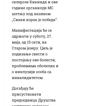
склерозе Кикинда и ове
године организује МС
шетњу под називом
„Сваки корак је победа“.
Манифестација ће се
одржати у суботу, 27.
маја, од 15 сати, на
Старом језеру. Циљ је
подизање свести о
постојању ове болести,
проблемима оболелих и
о инклузији особа са
инвалидитетом.
Догађају ће
присуствовати
председница Друштва
мултипле склерозе