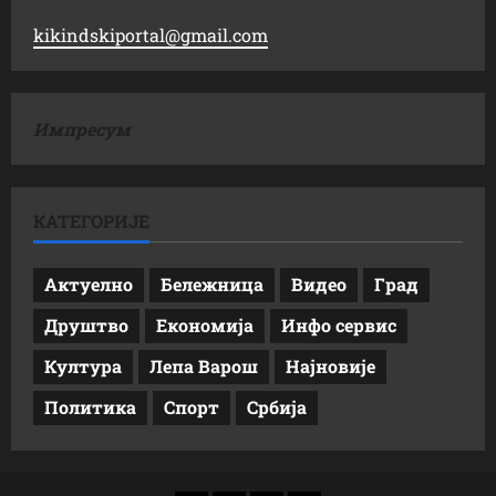
kikindskiportal@gmail.com
Импресум
КАТЕГОРИЈЕ
Актуелно
Бележница
Видео
Град
Друштво
Економија
Инфо сервис
Култура
Лепа Варош
Најновије
Политика
Спорт
Србија