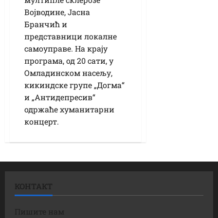
Војводине, Јасна
Бранчић и
представници локалне
самоуправе. На крају
програма, од 20 сати, у
Омладинском насељу,
кикиндске групе „Догма“
и „Антидепресив“
одржаће хуманитарни
концерт.
КОНТАКТ
Пишите нам