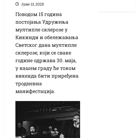
Јуне 13, 2025
Поводом 15 година
постојања Удружења
мултипле склерозе у
Кикинди и обележавања
Светског дана мултипле
склерозе, који се сваке
године одржава 30. маја,
у нашем граду ће током
викенда бити приређена
тродневна
манифестација.