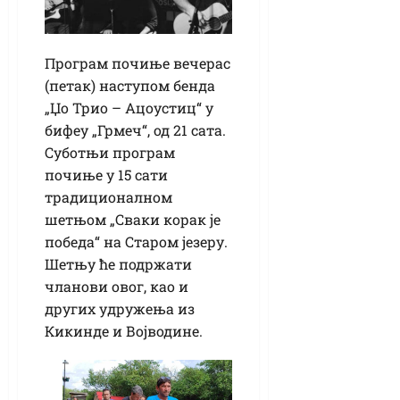
Програм почиње вечерас
(петак) наступом бенда
„Џо Трио – Ацоустиц“ у
бифеу „Грмеч“, од 21 сата.
Суботњи програм
почиње у 15 сати
традиционалном
шетњом „Сваки корак је
победа“ на Старом језеру.
Шетњу ће подржати
чланови овог, као и
других удружења из
Кикинде и Војводине.