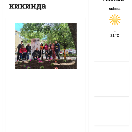
кикинда
Петнаест година
подршке и
храбрости:
Тродневни програм
у организацији
Удружења
мултипле склерозе