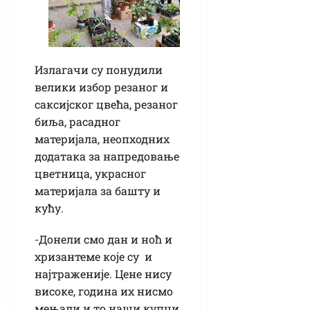
Излагачи су понудили
велики избор резаног и
саксијског цвећа, резаног
биља, расадног
материјала, неопходних
додатака за напредовање
цветница, украсног
материјала за башту и
кућу.
-Донели смо дан и ноћ и
хризантеме које су и
најтраженије. Цене нису
високе, година их нисмо
мењали и то наши купци