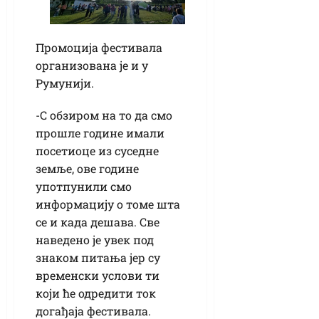
Промоција фестивала
организована је и у
Румунији.
-С обзиром на то да смо
прошле године имали
посетиоце из суседне
земље, ове године
употпунили смо
информацију о томе шта
се и када дешава. Све
наведено је увек под
знаком питања јер су
временски услови ти
који ће одредити ток
догађаја фестивала.