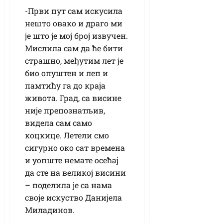
-Први пут сам искусила
нешто овако и драго ми
је што је мој број извучен.
Мислила сам да ће бити
страшно, међутим лет је
био опуштен и леп и
памтићу га до краја
живота. Град, са висине
није препознатљив,
видела сам само
коцкице. Летели смо
сигурно око сат времена
и уопште немате осећај
да сте на великој висини
– поделила је са нама
своје искуство Данијела
Миладинов.