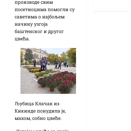
производе свим
посетиоцима помогли су
саветима о најбољем
начину узгоја
баштенског и другог
цвећа.
Љубица Клачак из
Кикинде понудила је,
махом, собно цвеће.