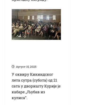
Кабаре „Љубав из
кулиса“ у суботу у
дворишту Курије
Аугуст 15, 2025
У оквиру Кикиндског
лета сутра (субота) од 21
сата у дворишту Курије је
кабаре „Љубав из
кулиса“.