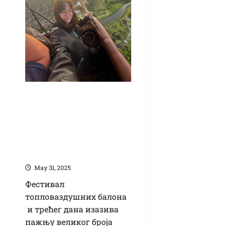
Летење балоном
непроцењиво
искуство: Фестивал
привукао и госте из
Румуније
Маy 31, 2025
Фестивал
топловаздушних балона
и трећег дана изазива
пажњу великог броја