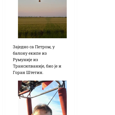
Заједно са Петром, у
балону екипе из
Румуније из
Трансилваније, био је и
Горан Штетин.