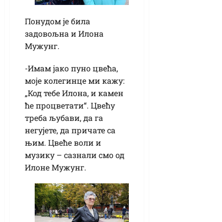
Понудом је била
задовољна и Илона
Мужунг.
-Имам јако пуно цвећа,
моје колегинце ми кажу:
„Код тебе Илона, и камен
ће процветати“. Цвећу
треба љубави, да га
негујете, да причате са
њим. Цвеће воли и
музику – сазнали смо од
Илоне Мужунг.