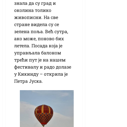
знала да су град и
околина толико
живописни. На све
стране видела су се
зелена поља. Већ сутра,
ако може, поново бих
летела. Посада која је
управљала балоном
трећи пут је на нашем
фестивалу и радо долазе
у Кикинду – открила је
Петра Јуска.