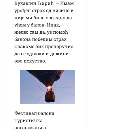
Вукашин Ћирић. – Имам
урођен страх од висине и
није ми било свеједно да
уђем у балон. Ипак,
желео сам да, уз помоћ
балона победим страх.
Свакоме бих препоручио
да се одважи и доживи
ово искуство.
Фестивал балона
Туристичка
организација