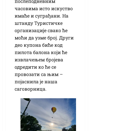
послеподневним
часовима исто искуство
имаће и суграђани. На
штанду Туристичке
организације свако ће
моћи да узме број. Други
део купона биће код
пилота балона који ће
извлачењем бројева
одредити ко ће се
провозати са њим –
појаснила је наша
саговорница.