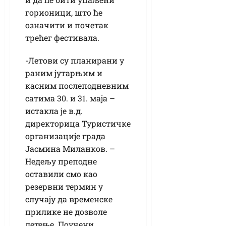
горионици, што ће
означити и почетак
трећег фестивала.
-Летови су планирани у
раним јутарњим и
касним послеподневним
сатима 30. и 31. маја –
истакла је в.д.
директорица Туристичке
организације града
Јасмина Миланков. –
Недељу преподне
оставили смо као
резервни термин у
случају да временске
прилике не дозволе
летење. Поучени