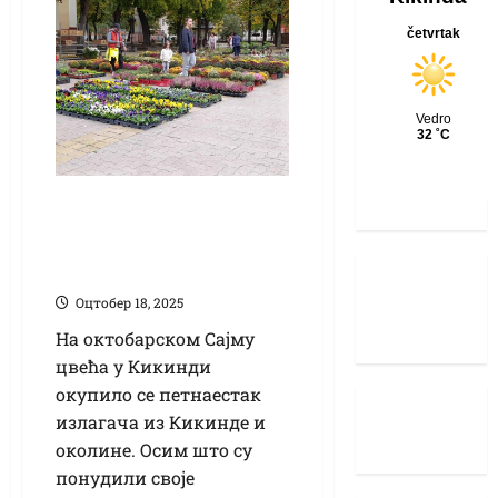
Сајам цвећа окупио
велики број
суграђана
Оцтобер 18, 2025
На октобарском Сајму
цвећа у Кикинди
окупило се петнаестак
излагача из Кикинде и
околине. Осим што су
понудили своје