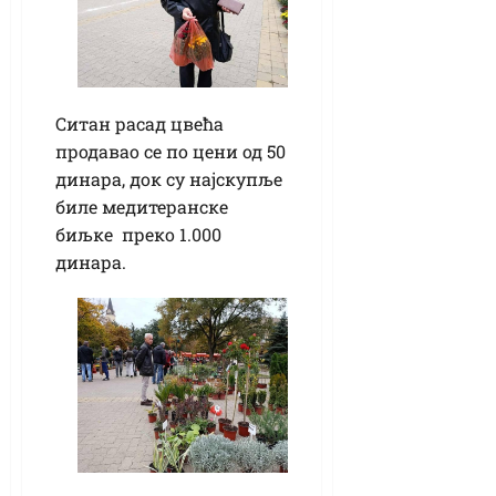
Ситан расад цвећа
продавао се по цени од 50
динара, док су најскупље
биле медитеранске
биљке преко 1.000
динара.