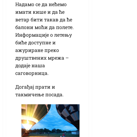
Надамо се да нећемо
имати кише и да ће
ветар бити такав да ће
балони моћи да полете.
Информације о летењу
биће доступне и
ажуриране преко
друштвених мрежа –
додаје наша
саговорница.
Догађај прати и
такмичење посада.