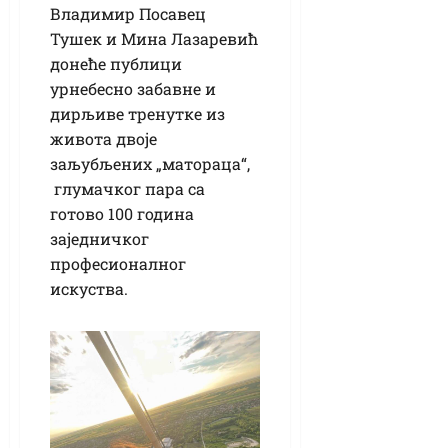
Владимир Посавец
Тушек и Мина Лазаревић
донеће публици
урнебесно забавне и
дирљиве тренутке из
живота двоје
заљубљених „матораца“,
глумачког пара са
готово 100 година
заједничког
професионалног
искуства.