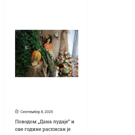
Конкурс за
најлепши излог у
знаку лудаје
Септембер 8, 2025
Поводом „Дана лудаје“ и
ове године расписан је