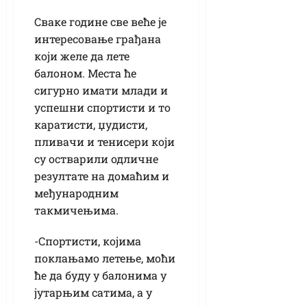
Сваке године све веће је
интересовање грађана
који желе да лете
балоном. Места ће
сигурно имати млади и
успешни спортисти и то
каратисти, џудисти,
пливачи и тенисери који
су остварили одличне
резултате на домаћим и
међународним
такмичењима.
-Спортисти, којима
поклањамо летење, моћи
ће да буду у балонима у
јутарњим сатима, а у