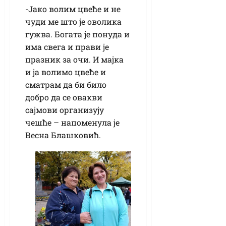
-Јако волим цвеће и не
чуди ме што је оволика
гужва. Богата је понуда и
има свега и прави је
празник за очи. И мајка
и ја волимо цвеће и
сматрам да би било
добро да се овакви
сајмови организују
чешће – напоменула је
Весна Блашковић.