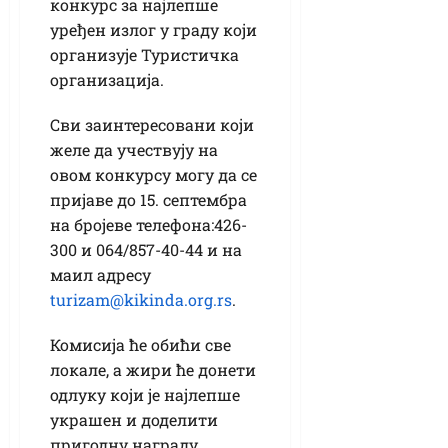
конкурс за најлепше
уређен излог у граду који
организује Туристичка
организација.
Сви заинтересовани који
желе да учествују на
овом конкурсу могу да се
пријаве до 15. септембра
на бројеве телефона:426-
300 и 064/857-40-44 и на
маил адресу
turizam@kikinda.org.rs
.
Комисија ће обићи све
локале, а жири ће донети
одлуку који је најлепше
украшен и доделити
пригодну награду.