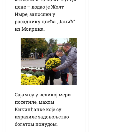
цене – додао је Жолт
Имре, запослен у
расаднику цвећа „Јанић“
из Мокрина.
Сајам су у великој мери
посетиле, махом
Кикинђанке које су
изразиле задовољство
богатом понудом.