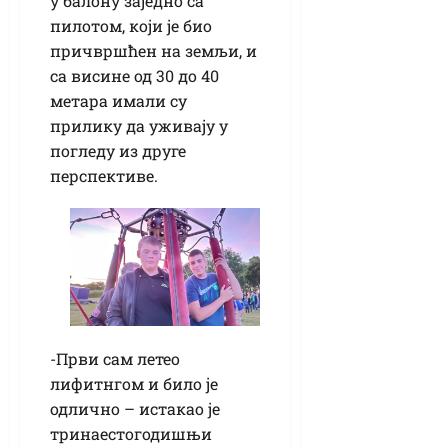
у балону заједно са
пилотом, који је био
причвршћен на земљи, и
са висине од 30 до 40
метара имали су
прилику да уживају у
погледу из друге
перспективе.
-Први сам летео
лифитнгом и било је
одлично – истакао је
тринаестогодишњи