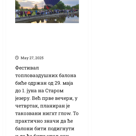
Фестивал балона од
29. маја до 1. јуна на
Старом језеру
Маy 27, 2025
Фестивал
топловаздушних балона
биће одржан од 29. маја
до 1. јуна на Старом
језеру. Већ прве вечери, у
четвртак, планиран је
такозвани нигхт глоw. То
практично значи да ће
балони бити подигнути
и да ће бити упаљени