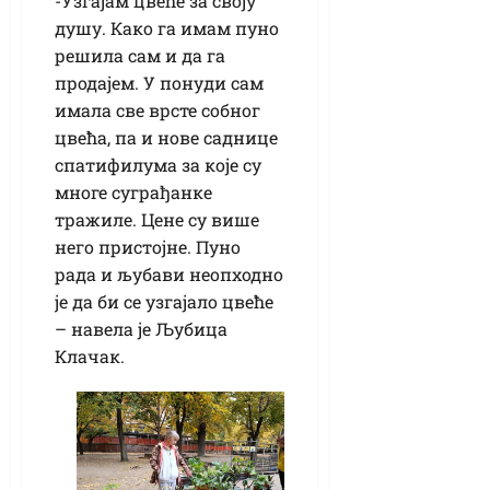
-Узгајам цвеће за своју
душу. Како га имам пуно
решила сам и да га
продајем. У понуди сам
имала све врсте собног
цвећа, па и нове саднице
спатифилума за које су
многе суграђанке
тражиле. Цене су више
него пристојне. Пуно
рада и љубави неопходно
је да би се узгајало цвеће
– навела је Љубица
Клачак.