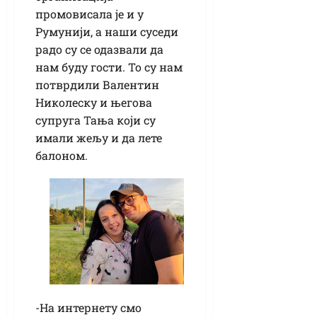
промовисала је и у
Румунији, а наши суседи
радо су се одазвали да
нам буду гости. То су нам
потврдили Валентин
Николеску и његова
супруга Тања који су
имали жељу и да лете
балоном.
-На интернету смо