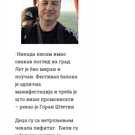
-Никада нисам имао
овакав поглед на град.
Лет је био миран и
поучан. Фестивал балона
је одлична
манифестација и треба је
што више промовисати
– рекао је Горан Штетин
Деца су са нетрпљењем
чекала лифитнг. Били су