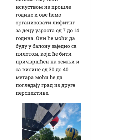
искуством из прошле
године и ове ћемо
организовати лифитнг
за децу узраста од 7 до 14
година. Они ће моћи да
буду у балону заједно са
пилотом, који ће бити
причвршћен на земљи и
са висине од 30 до 40
метара моћи ће да
погледају град из друге
перспективе.