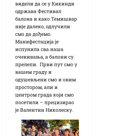
видели да се у Кикинди
одржава Фестивал
балона и како Темишвар
није далеко, одлучили
смо да дођемо.
Манифестација је
испунила сва наша
очекивања, а балони су
прелепи. Први пут смо у
вашем граду и
одушевљени смо и овим
простором, али и
центром града који смо
посетили – прецизирао
је Валентин Николеску.