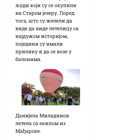
људи који су се окупили
на Старом језеру. Поред
тога, што су желели да
виде да виде летелицу са
најдужом историјом,
поједини су имали
прилику и да се возе у
балонима.
Данијела Миладинов
летела са екипом из
Мађарске.