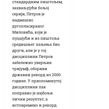
стандардним пиштољем,
захваљујући бољој
серији, Петров је
надмашио
дугопласираног
Миловића, који је
пуцајући и из пиштоља
средишњег паљења био
други, али је у тој
дисциплини Петров
забележио уверљив
тријумф, обориви
државни рекорд из 2000.
године. У првопоменутој
дисциплини пак
поправио је најбољи
лични резултат, а
истовремено и рекорд.