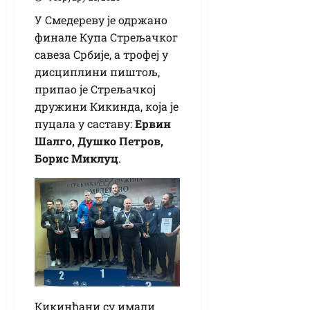
У Смедереву је одржано
финале Купа Стрељачког
савеза Србије, а трофеј у
дисциплини пиштољ,
припао је Стрељачкој
дружини Кикинда, која је
пуцала у саставу:
Ервин
Шалго, Душко Петров,
Борис Миклуц
.
Кикинђани су имали