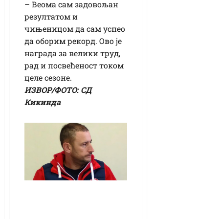
– Веома сам задовољан
резултатом и
чињеницом да сам успео
да оборим рекорд. Ово је
награда за велики труд,
рад и посвећеност током
целе сезоне.
ИЗВОР/ФОТО: СД
Кикинда
Треће коло Купа
Стрељачког савеза