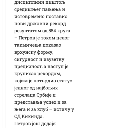
дисциплини пиштољ
средишњег паљења и
истовремено поставио
нови државни рекорд
резултатом од 584 круга.
– Петров је током целог
такмичења показао
врхунску форму,
сигурност и изузетну
прецизност, а наступ је
крунисао рекордом,
којим је потврдио статус
једног од најбољих
стрелаца Србије и
представља успех и за
њега и за клуб – истичу у
СД Кикинда.
Петров још додаје: