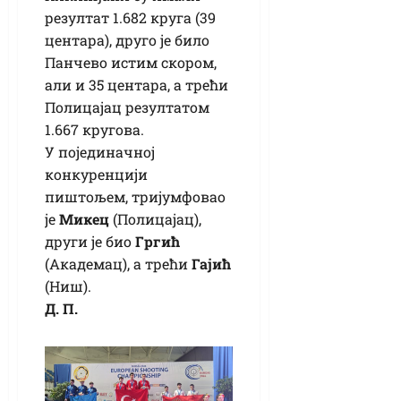
резултат 1.682 круга (39
центара), друго је било
Панчево истим скором,
али и 35 центара, а трећи
Полицајац резултатом
1.667 кругова.
У појединачној
конкуренцији
пиштољем, тријумфовао
је
Микец
(Полицајац),
други је био
Гргић
(Академац), а трећи
Гајић
(Ниш).
Д. П.