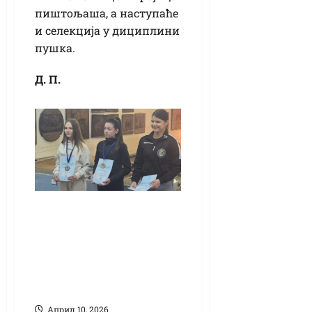
пиштољаша, а наступаће
и селекција у дициплини
пушка.
Д. П.
Пионирско
Првенство
Војводине за
пиштољашице:
Цвејин узела злато
Април 10, 2026