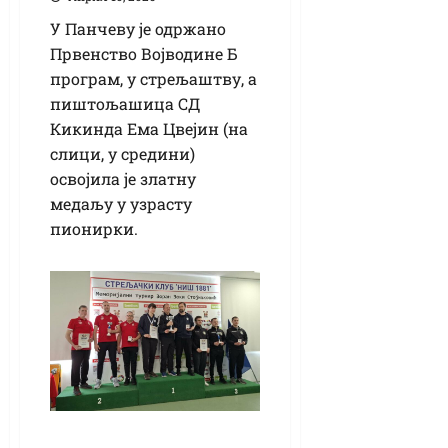
У Панчеву је одржано
Првенство Војводине Б
програм, у стрељаштву, а
пиштољашица СД
Кикинда Ема Цвејин (на
слици, у средини)
освојила је златну
медаљу у узрасту
пионирки.
Првенство Србије у