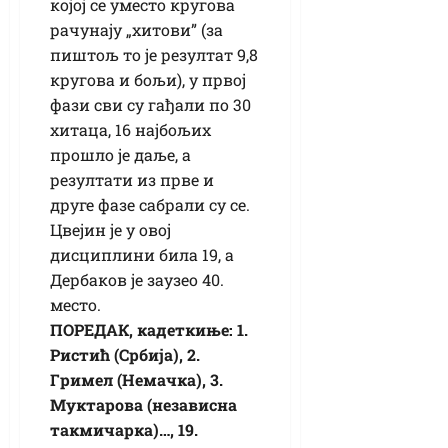
којој се уместо кругова
рачунају „хитови” (за
пиштољ то је резултат 9,8
кругова и бољи), у првој
фази сви су гађали по 30
хитаца, 16 најбољих
прошло је даље, а
резултати из прве и
друге фазе сабрали су се.
Цвејин је у овој
дисциплини била 19, а
Дербаков је заузео 40.
место.
ПОРЕДАК, кадеткиње: 1.
Ристић (Србија), 2.
Гримел (Немачка), 3.
Муктарова (независна
такмичарка)…, 19.