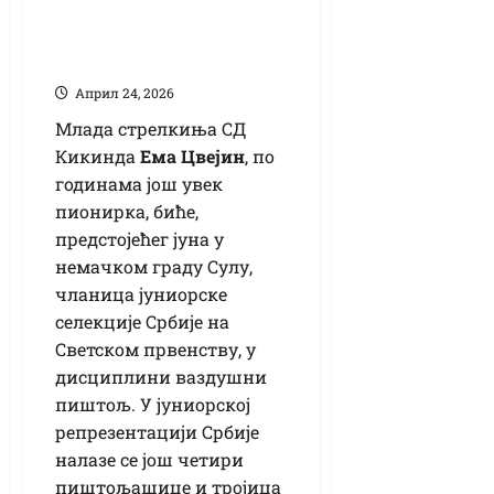
Цвејин у селекцији
Србије
Април 24, 2026
Млада стрелкиња СД
Кикинда
Ема Цвејин
, по
годинама још увек
пионирка, биће,
предстојећег јуна у
немачком граду Сулу,
чланица јуниорске
селекције Србије на
Светском првенству, у
дисциплини ваздушни
пиштољ. У јуниорској
репрезентацији Србије
налазе се још четири
пиштољашице и тројица