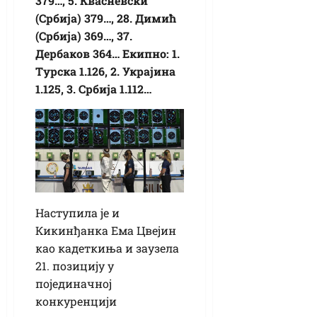
379…, 5. Квасневски
(Србија) 379…, 28. Димић
(Србија) 369…, 37.
Дербаков 364… Екипно: 1.
Турска 1.126, 2. Украјина
1.125, 3. Србија 1.112…
Наступила је и
Кикинђанка Ема Цвејин
као кадеткиња и заузела
21. позицију у
појединачној
конкуренцији