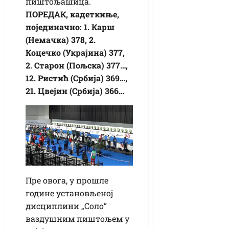
пиштољашица.
ПОРЕДАК, кадеткиње,
појединачно: 1. Карш
(Немачка) 378, 2.
Коцечко (Украјина) 377,
2. Старон (Пољска) 377…,
12. Ристић (Србија) 369…,
21. Цвејин (Србија) 366…
Пре овога, у прошле
године установљеној
дисциплини „Соло”
ваздушним пиштољем у