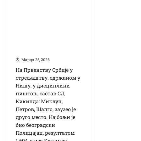
стрељаштву:
Кикинда екипно
друга у пиштољу,
појединачно
Петров пети, Шалго
10, а Миклуц 24.
Марцх 25, 2026
На Првенству Србије у
стрељаштву, одржаном у
Нишу, у дисциплини
пиштољ, састав СД
Кикинда: Миклуц,
Петров, Шалго, заузео је
друго место. Најбољи је
био београдски
Полицајац, резултатом
1.694, а иза Кикинде