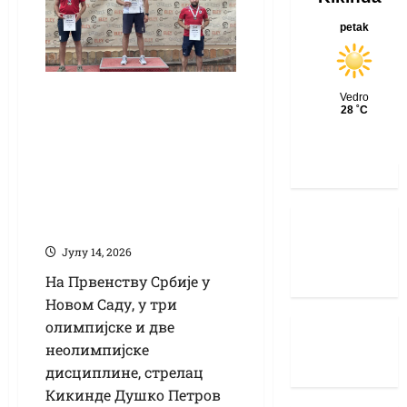
Првенство Србије
пиштољем
средишњег
паљења: Петров
одбранио наслов
првака
Јулy 14, 2026
На Првенству Србије у
Новом Саду, у три
олимпијске и две
неолимпијске
дисциплине, стрелац
Кикинде Душко Петров