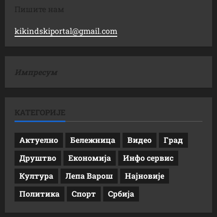
Пишите нам
kikindskiportal@gmail.com
Импресум
КАТЕГОРИЈЕ
Актуелно
Бележница
Видео
Град
Друштво
Економија
Инфо сервис
Култура
Лепа Варош
Најновије
Политика
Спорт
Србија