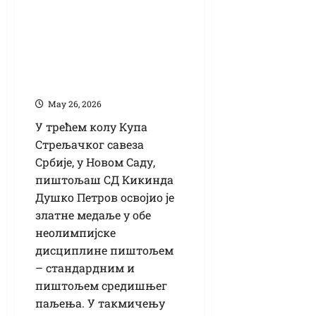
Србије у
неолимпијским
дисциплинама
пиштољем:
Петрову два злата
Маy 26, 2026
У трећем колу Купа
Стрељачког савеза
Србије, у Новом Саду,
пиштољаш СД Кикинда
Душко Петров освојио је
златне медаље у обе
неолимпијске
дисциплине пиштољем
– стандардним и
пиштољем средишњег
паљења. У такмичењу