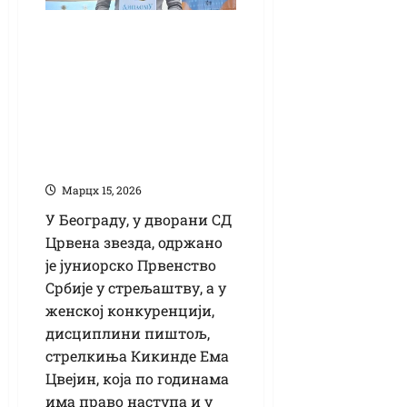
Јуниорско
Првенство Србије у
стрељаштву:
Бронза за Цвејин у
дисциплини
пиштољ
Марцх 15, 2026
У Београду, у дворани СД
Црвена звезда, одржано
је јуниорско Првенство
Србије у стрељаштву, а у
женској конкуренцији,
дисциплини пиштољ,
стрелкиња Кикинде Ема
Цвејин, која по годинама
има право наступа и у