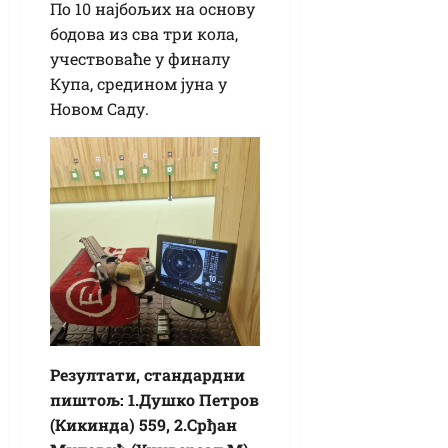
По 10 најбољих на основу
бодова из сва три кола,
учествоваће у финалу
Купа, средином јуна у
Новом Саду.
Резултати, стандардни
пиштољ: 1.Душко Петров
(Кикинда) 559, 2.Срђан