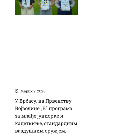
Првенство
Војводине у
стрељаштву за
млађе јуниорке и
кадеткиње: Цвејин
најбоља
пиштољашица у
оба узраста
Марцх 9, 2026
У Врбасу, на Првенству
Војводине „Б” програма
за млађе јуниорке и
кадеткиње, стандардним
ваздушним оружјем,