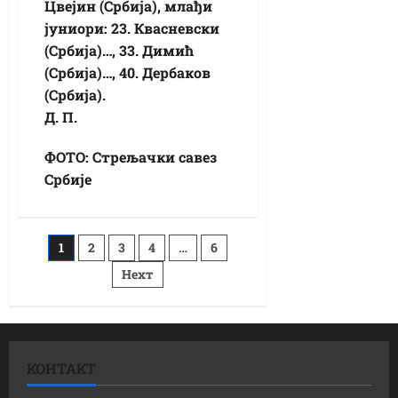
Цвејин (Србија), млађи
јуниори: 23. Квасневски
(Србија)…, 33. Димић
(Србија)…, 40. Дербаков
(Србија).
Д. П.
ФОТО: Стрељачки савез
Србије
Постс
1
2
3
4
…
6
Неxт
пагинатион
КОНТАКТ