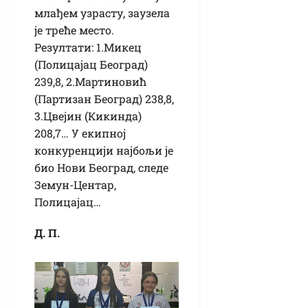
млађем узрасту, заузела
је треће место.
Резултати: 1.Микец
(Полицајац Београд)
239,8, 2.Мартиновић
(Партизан Београд) 238,8,
3.Цвејин (Кикинда)
208,7… У екипној
конкуренцији најбољи је
био Нови Београд, следе
Земун-Центар,
Полицајац…
Д. П.