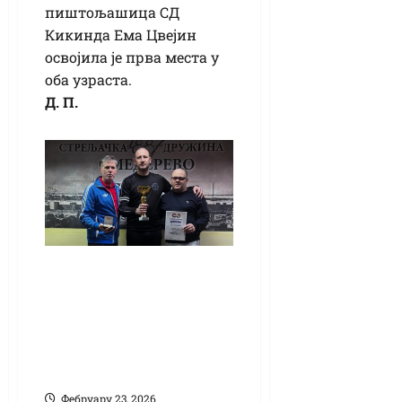
пиштољашица СД
Кикинда Ема Цвејин
освојила је прва места у
оба узраста.
Д. П.
Финале Купа
Стрељачког савеза
Србије:
Пиштољашима
Кикинде трофеј
Фебруарy 23, 2026