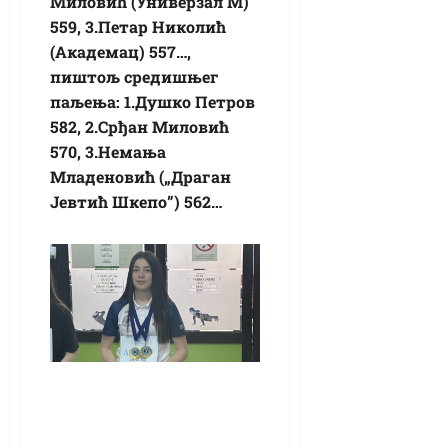
Миловић (Универзал М)
559, 3.Петар Николић
(Академац) 557…,
пиштољ средишњег
паљења: 1.Душко Петров
582, 2.Срђан Миловић
570, 3.Немања
Младеновић („Драган
Јевтић Шкепо”) 562…
Јуниорско Светско
првенство у
стрељаштву: И