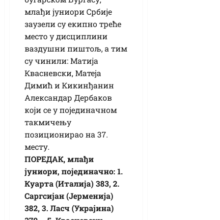
млађи јуниори Србије
заузели су екипно треће
место у дисциплини
ваздушни пиштољ, а тим
су чинили: Матија
Квасневски, Матеја
Димић и Кикинђанин
Александар Дербаков
који се у појединачном
такмичењу
позиционирао на 37.
месту.
ПОРЕДАК, млађи
јуниори, појединачно: 1.
Куарта (Италија) 383, 2.
Саргсијан (Јерменија)
382, 3. Ласч (Украјина)