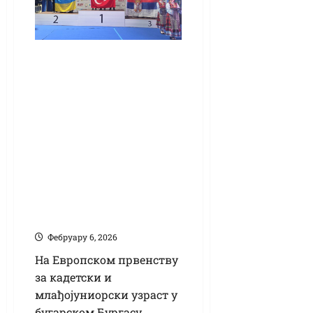
Екипна европска
бронза младим
пиштољашима
Србије, у саставу и
Кикинђанин
Дербаков –
појединачно 37,
пуцала и Цвејин –
21.
Фебруарy 6, 2026
На Европском првенству
за кадетски и
млађојуниорски узраст у
бугарском Бургасу,