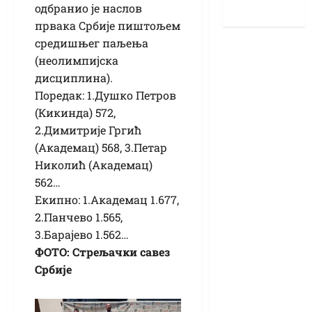
одбранио је наслов
првака Србије пиштољем
средишњег паљења
(неолимпијска
дисциплина).
Поредак: 1.Душко Петров
(Кикинда) 572,
2.Димитрије Гргић
(Академац) 568, 3.Петар
Николић (Академац)
562…
Екипно: 1.Академац 1.677,
2.Панчево 1.565,
3.Барајево 1.562…
ФОТО: Стрељачки савез
Србије