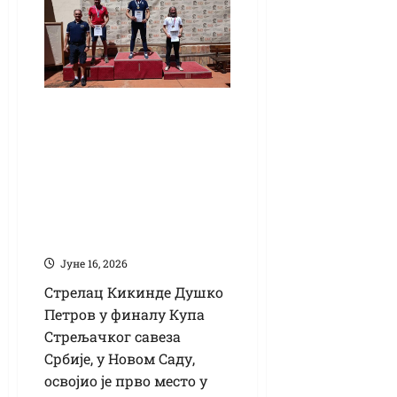
Финале Купа СС
Србије: Петров
поставио државни
рекорд пиштољем
средишњег
паљења
Јуне 16, 2026
Стрелац Кикинде Душко
Петров у финалу Купа
Стрељачког савеза
Србије, у Новом Саду,
освојио је прво место у