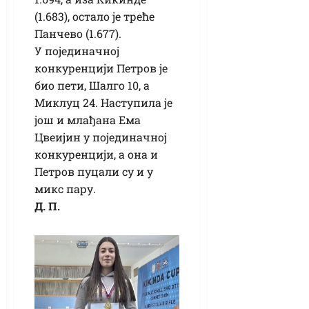
(1.683), остало је треће
Панчево (1.677).
У појединачној
конкуренцији Петров је
био пети, Шалго 10, а
Миклуц 24. Наступила је
још и млађана Ема
Цвеијин у појединачној
конкуренцији, а она и
Петров пуцали су и у
микс пару.
Д. П.