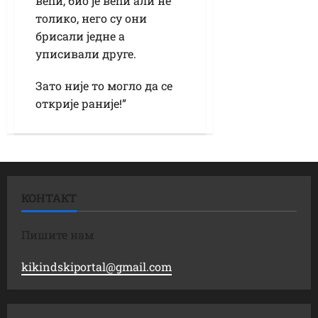
већи, био је већи али не
толико, него су они
брисали једне а
уписивали друге.
Зато није то могло да се
открије раније!”
КОНТАКТ
Пишите нам
kikindskiportal@gmail.com