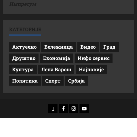
Импресум
КАТЕГОРИЈЕ
Актуелно
Бележница
Видео
Град
Друштво
Економија
Инфо сервис
Култура
Лепа Варош
Најновије
Политика
Спорт
Србија
доwнлоад
Фацебоок
Инстаграм
Yоутубе