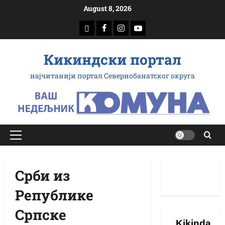
Скип
August 8, 2026
то
доwнлоад
Фацебоок
Инстаграм
Yоутубе
цонтент
Кикиндски портал
најчитанији портал Севернобанатског округа
Примарy
Мену
Срби из
Републике
Српске