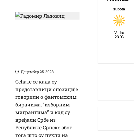
Ђиласовци
смислили нову
теорију: Ипак им
нису криви Срби из
Републике Српске
Децембер 25, 2023
Сећате се када су
представници опозиције
говорили о фантомским
бирачима, “изборним
мигрантима” и кад су
вређали Србе из
Републике Српске због
тога што су пукли на