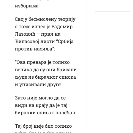
изборима
Своју бесмислену теорију
о томе изнео је Радомир
Лазовић – први на
Ђиласовој листи “Србија
против насиља”:
“Ова превара је толико
велика да су они брисали
људе из бирачког списка
и уписивали друге!
Зато није могло да се
види на крају да је тај
бирачки списак повећан.
Тај број није био толико