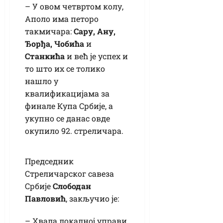
– У овом четвртом колу,
Аполо има петоро
такмичара:
Сару, Ану,
Ђорђа, Чобића
и
Станкића
и већ је успех и
то што их се толико
нашло у
квалификацијама за
финале Купа Србије, а
укупно се данас овде
окупило 92. стреличара.
Председник
Стреличарског савеза
Србије
Слободан
Павловић
, закључио је:
– Хвала локалној управи