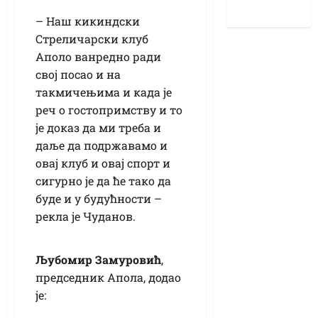
– Наш кикиндски
Стреличарски клуб
Аполо ванредно ради
свој посао и на
такмичењима и када је
реч о гостопримству и то
је доказ да ми треба и
даље да подржавамо и
овај клуб и овај спорт и
сигурно је да ће тако да
буде и у будућности –
рекла је Чуданов.
Љубомир Замуровић
,
председник Апола, додао
је: