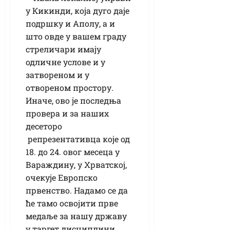
у Кикинди, која дуго даје
подршку и Аполу, а и
што овде у вашем граду
стреличари имају
одличне услове и у
затвореном и у
отвореном простору.
Иначе, ово је последња
провера и за наших
десеторо
репрезентативца које од
18. до 24. овог месеца у
Вараждину, у Хрватској,
очекује Европско
првенство. Надамо се да
ће тамо освојити прве
медаље за нашу државу
у таргет дисциплини.