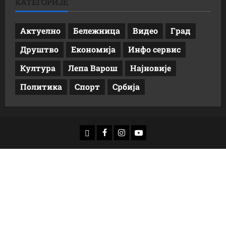
КАТЕГОРИЈЕ
Актуелно
Бележница
Видео
Град
Друштво
Економија
Инфо сервис
Култура
Лепа Варош
Најновије
Политика
Спорт
Србија
доwнлоад
Фацебоок
Инстаграм
Yоутубе