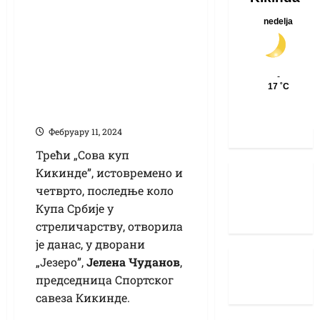
Стреличарство:
„Сова куп Кикинде”
и последње коло
Купа Србије у
„Језеру”, отворила
Јелена Чуданов
Фебруарy 11, 2024
Трећи „Сова куп
Кикинде”, истовремено и
четврто, последње коло
Купа Србије у
стреличарству, отворила
је данас, у дворани
„Језеро”,
Јелена Чуданов
,
председница Спортског
савеза Кикинде.