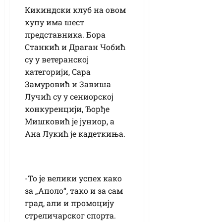
Кикиндски клуб на овом
купу има шест
представника. Бора
Станкић и Драган Чобић
су у ветеранској
категорији, Сара
Замуровић и Завиша
Лучић су у сениорској
конкуренцији, Ђорђе
Мишковић је јуниор, а
Ана Лукић је кадеткиња.
-То је велики успех како
за „Аполо“, тако и за сам
град, али и промоцију
стреличарског спорта.