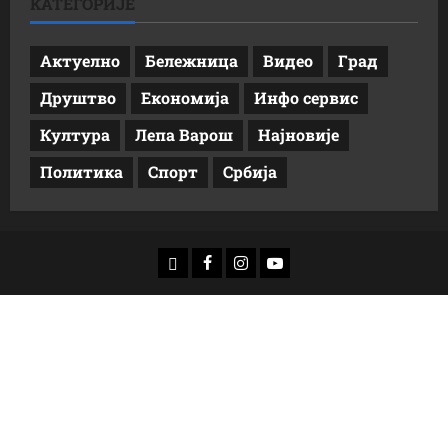
КАТЕГОРИЈЕ
Актуелно
Бележница
Видео
Град
Друштво
Економија
Инфо сервис
Култура
Лепа Варош
Најновије
Политика
Спорт
Србија
доwнлоад
Фацебоок
Инстаграм
Yоутубе