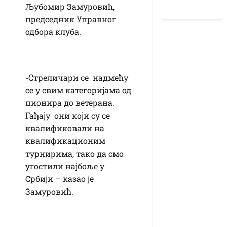
Љубомир Замуровић,
председник Управног
одбора клуба.
-Стреличари се надмећу
се у свим категоријама од
пионира до ветерана.
Гађају они који су се
квалификовали на
квалификационим
турнирима, тако да смо
угостили најбоље у
Србији – казао је
Замуровић.