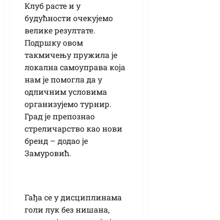
Клуб расте и у
будућности очекујемо
велике резултате.
Подршку овом
такмичењу пружила је
локална самоуправа која
нам је помогла да у
одличним условима
организујемо турнир.
Град је препознао
стреличарство као нови
бренд – додао је
Замуровић.
Гађа се у дисциплинама
голи лук без нишана,