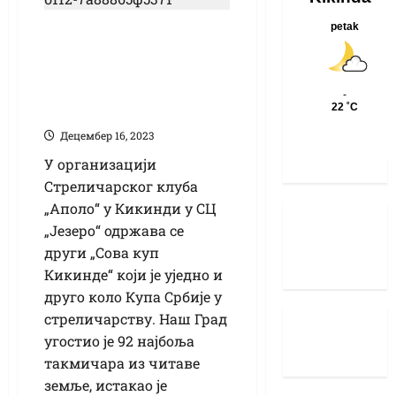
Стреличарски клуб
„Аполо“ домаћин
другог „Сова купа
Кикинде“
Децембер 16, 2023
У организацији
Стреличарског клуба
„Аполо“ у Кикинди у СЦ
„Језеро“ одржава се
други „Сова куп
Кикинде“ који је уједно и
друго коло Купа Србије у
стреличарству. Наш Град
угостио је 92 најбоља
такмичара из читаве
земље, истакао је