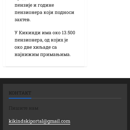
пензије и године
пензионера који подноси
захтев.
У Кикинди има око 13.500
пензионера, од којих је
око две хиљаде са
најнижим примањима.
КОНТАКТ
Пишите нам
kikindskiportal@gmail.com