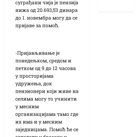
суграђани чија је пензија
нижа од 20.693,53 динара
до 1. новембра могу да се
пријаве за помоћ.
-Пријављивање је
понедељком, средом и
петком од 9 до 12 часова
у просторијама
удружења, док
пензионери који живе на
селима могу то учинити
у месним
организацијама тамо где
их има и у месним
заједницама. Помоћ ће се
огледати у брашну и