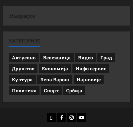
Импресум
КАТЕГОРИЈЕ
Актуелно
Бележница
Видео
Град
Друштво
Економија
Инфо сервис
Култура
Лепа Варош
Најновије
Политика
Спорт
Србија
доwнлоад
Фацебоок
Инстаграм
Yоутубе