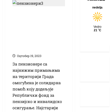
Солидарна помоћ
пензионерима са
најнижим
примањима:
Пријављивање до 1.
новембра
Оцтобер 19, 2023
За пензионере са
најнижим примањима
на територији Града
омогућена је солидарна
помоћ коју додељује
Републички фонд за
пензијско и инвалидско
осигурање. Најстарији