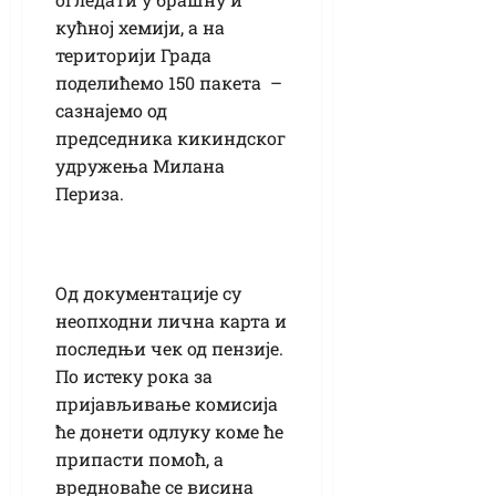
кућној хемији, а на
територији Града
поделићемо 150 пакета –
сазнајемо од
председника кикиндског
удружења Милана
Периза.
Од документације су
неопходни лична карта и
последњи чек од пензије.
По истеку рока за
пријављивање комисија
ће донети одлуку коме ће
припасти помоћ, а
вредноваће се висина