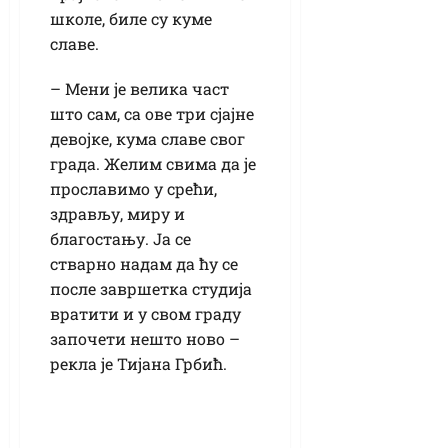
школе, биле су куме
славе.
– Мени је велика част
што сам, са ове три сјајне
девојке, кума славе свог
града. Желим свима да је
прославимо у срећи,
здрављу, миру и
благостању. Ја се
стварно надам да ћу се
после завршетка студија
вратити и у свом граду
започети нешто ново –
рекла је Тијана Грбић.