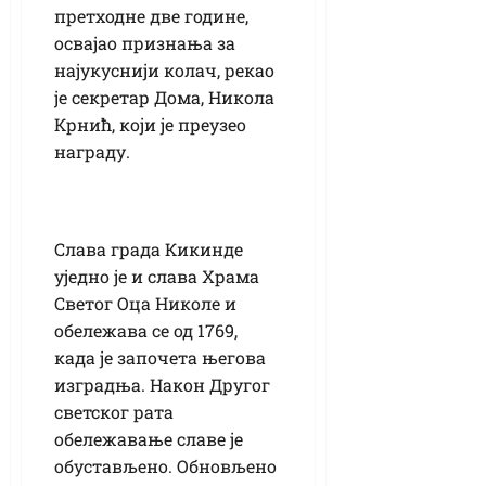
претходне две године,
освајао признања за
најукуснији колач, рекао
је секретар Дома, Никола
Крнић, који је преузео
награду.
Слава града Кикинде
уједно је и слава Храма
Светог Оца Николе и
обележава се од 1769,
када је започета његова
изградња. Након Другог
светског рата
обележавање славе је
обустављено. Обновљено