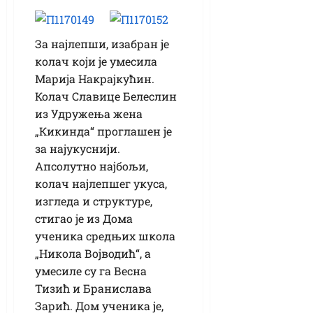
За најлепши, изабран је
колач који је умесила
Марија Накрајкућин.
Колач Славице Белеслин
из Удружења жена
„Кикинда“ проглашен је
за најукуснији.
Апсолутно најбољи,
колач најлепшег укуса,
изгледа и структуре,
стигао је из Дома
ученика средњих школа
„Никола Војводић“, а
умесиле су га Весна
Тизић и Бранислава
Зарић. Дом ученика је,