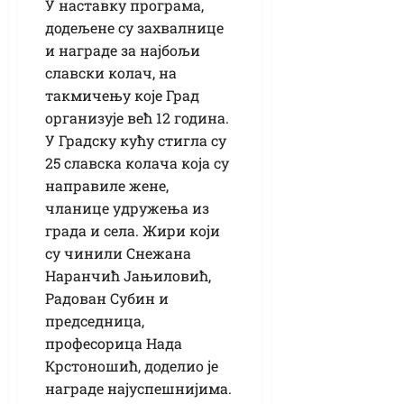
У наставку програма,
додељене су захвалнице
и награде за најбољи
славски колач, на
такмичењу које Град
организује већ 12 година.
У Градску кућу стигла су
25 славска колача која су
направиле жене,
чланице удружења из
града и села. Жири који
су чинили Снежана
Наранчић Јањиловић,
Радован Субин и
председница,
професорица Нада
Крстоношић, доделио је
награде најуспешнијима.