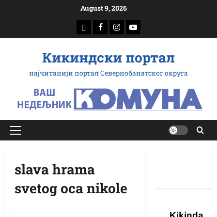
Скип
August 9, 2026
то
доwнлоад
Фацебоок
Инстаграм
Yоутубе
цонтент
Кикиндски портал
најчитанији портал Севернобанатског округа
Примарy
Мену
slava hrama
svetog oca nikole