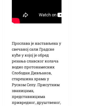
Прослава је настављена у
свечаној сали Градске
куће у којој је обред
резања славског колача
водио протонамесник
Слободан Дивљаков,
старешина храма у
Руском Селу. Присутним
званицама,
представницима
привредног, друштвеног,