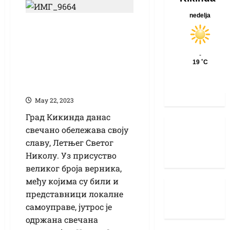
(ВИДЕО) Обележена
слава Града:
литургија, литија и
свечаност у
Градској кући
Маy 22, 2023
Град Кикинда данас
свечано обележава своју
славу, Летњег Светог
Николу. Уз присуство
великог броја верника,
међу којима су били и
представници локалне
самоуправе, јутрос је
одржана свечана