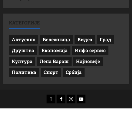
КАТЕГОРИЈЕ
Актуелно
Бележница
Видео
Град
Друштво
Економија
Инфо сервис
Култура
Лепа Варош
Најновије
Политика
Спорт
Србија
доwнлоад
Фацебоок
Инстаграм
Yоутубе