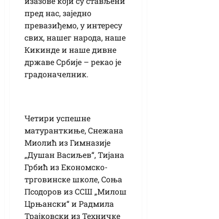
изазове који су стављени
пред нас, заједно
превазиђемо, у интересу
свих, нашег народа, наше
Кикинде и наше дивне
државе Србије – рекао је
градоначелник.
Четири успешне
матуранткиње, Снежана
Миолић из Гимназије
„Душан Васиљев“, Тијана
Грбић из Економско-
трговинске школе, Соња
Псодоров из ССШ „Милош
Црњански“ и Радмила
Трајковски из Техничке