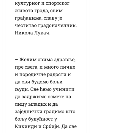
културног и спортског
живота града, свим
грађанима, славу је
честитао градоначелник,
Никола Лукач.
– Желим свима здравље,
пре свега, и много личне
и породичне радости и
да сви будемо бољи
људи. Све ћемо учинити
да задржимо осмехе на
лицу младих и да
заједнички градимо што
бољу будућност у
Кикинди и Србији. Да све