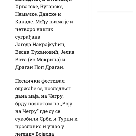
Хрватске, Бугарске,
Немачке, Данске и
Канаде. Међу њима је и
четворо наших
суграђана:
Јагода Накрајкућин,
Весна Ђукановић, Јелка
Бота (из Мокрина) и
Драган Поп Драган.
Песнички фестивал
одржаће се, последњег
дана маја, на Чегру,
брду познатом по „Боју
на Чегру“ где су се
сукобили Срби и Турци и
прославио и ушао у
легенду Војвода