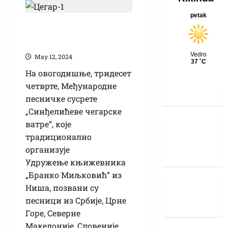
Кикинђани на
Чегру
Маy 12, 2024
На овогодишње, тридесет
четврте, Међународне
песничке сусрете
„Синђелићеве чегарске
ватре“, које
традиционално
организује
Удружење књижевника
„Бранко Миљковић“ из
Ниша, позвани су
песници из Србије, Црне
Горе, Северне
Македоније, Словеније,