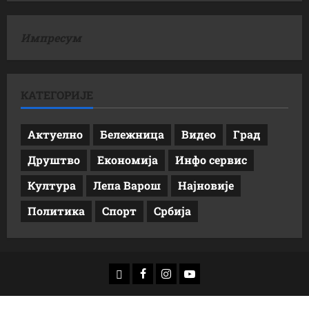
Импресум
КАТЕГОРИЈЕ
Актуелно
Бележница
Видео
Град
Друштво
Економија
Инфо сервис
Култура
Лепа Варош
Најновије
Политика
Спорт
Србија
доwнлоад
Фацебоок
Инстаграм
Yоутубе