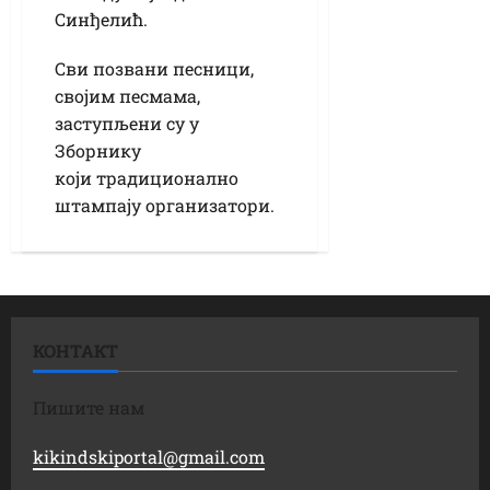
Синђелић.
Сви позвани песници,
својим песмама,
заступљени су у
Зборнику
који традиционално
штампају организатори.
КОНТАКТ
Пишите нам
kikindskiportal@gmail.com