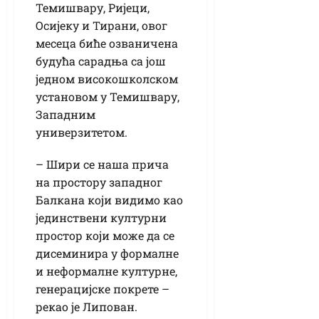
Темишвару, Ријеци,
Осијеку и Тирани, овог
месеца биће озваничена
будућа сарадња са још
једном високошколском
установом у Темишвару,
Западним
универзитетом.
– Шири се наша прича
на простору западног
Балкана који видимо као
јединствени културни
простор који може да се
дисеминира у формалне
и неформалне културне,
генерацијске покрете –
рекао је Липован.