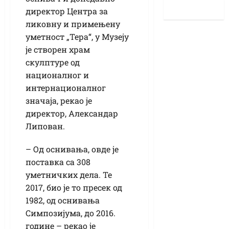
директор Центра за
ликовну и примењену
уметност „Тера“, у Музеју
је створен храм
скулптуре од
националног и
интернационалног
значаја, рекао је
директор, Александар
Липован.
– Од оснивања, овде је
поставка са 308
уметничких дела. Те
2017, био је то пресек од
1982, од оснивања
Симпозијума, до 2016.
године – рекао је