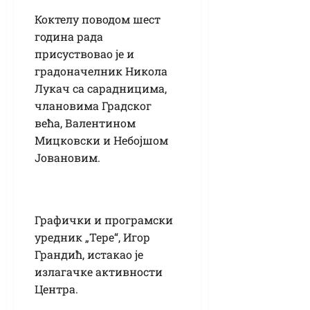
Коктелу поводом шест
година рада
присуствовао је и
градоначелник Никола
Лукач са сарадницима,
члановима Градског
већа, Валентином
Мицковски и Небојшом
Јовановим.
Графички и програмски
уредник „Тере“, Игор
Грандић, истакао је
излагачке активности
Центра.