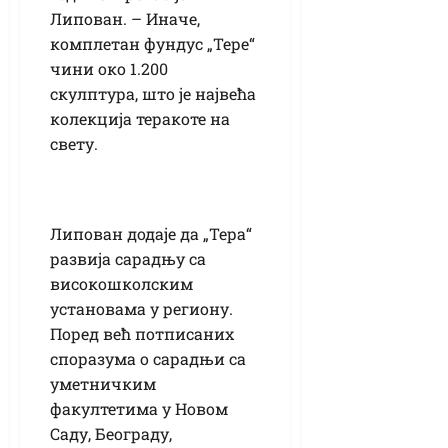
Липован. – Иначе,
комплетан фундус „Тере“
чини око 1.200
скулптура, што је највећа
колекција теракоте на
свету.
Липован додаје да „Тера“
развија сарадњу са
високошколским
установама у региону.
Поред већ потписаних
споразума о сарадњи са
уметничким
факултетима у Новом
Саду, Београду,