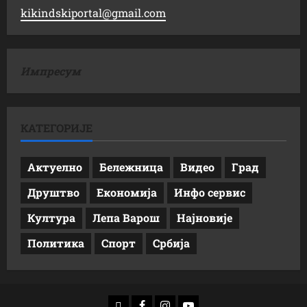
kikindskiportal@gmail.com
Импресум
КАТЕГОРИЈЕ
Актуелно
Бележница
Видео
Град
Друштво
Економија
Инфо сервис
Култура
Лепа Варош
Најновије
Политика
Спорт
Србија
доwнлоад
Фацебоок
Инстаграм
Yоутубе