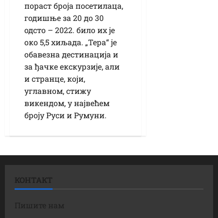
пораст броја посетилаца,
годишње за 20 до 30
одсто – 2022. било их је
око 5,5 хиљада. „Тера“ је
обавезна дестинација и
за ђачке екскурзије, али
и странце, који,
углавном, стижу
викендом, у највећем
броју Руси и Румуни.
КОНТАКТ
Пишите нам