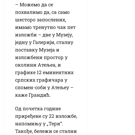
– Можемо да се
похвалимо да, са само
шесторо запослених,
имамо тренутно чак пет
изложби – две у Музеју,
једну у Галерији, сталну
поставку Музеја и
изложбени простор у
околини Атељеа, и
графике 12 еминентних
српских графичара у
спомен-соби у Атељеу –
каже Грандић.
Од почетка године
приређене су 22 изложбе,
напомињу у „Тери“.
Такође, бележи се стални