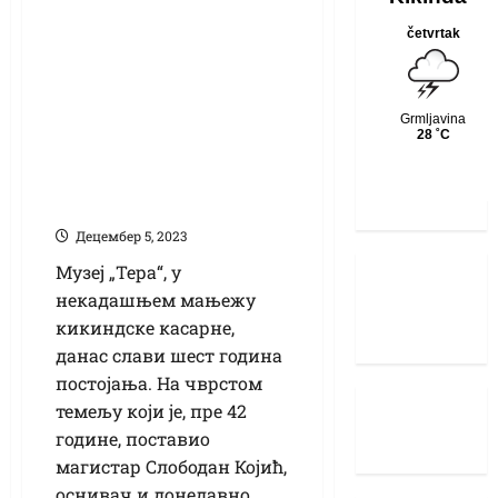
Шести рођендан
Музеја “Тера” –
омиљене
дестинације
љубитеља
уметности из
региона
Децембер 5, 2023
Музеј „Тера“, у
некадашњем мањежу
кикиндске касарне,
данас слави шест година
постојања. На чврстом
темељу који је, пре 42
године, поставио
магистар Слободан Којић,
оснивач и донедавно