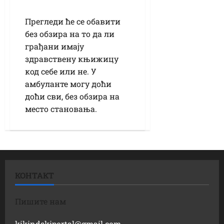
Прегледи ће се обавити
без обзира на то да ли
грађани имају
здравствену књижицу
код себе или не. У
амбуланте могу доћи
доћи сви, без обзира на
место становања.
КОНТАКТ
Пишите нам
kikindskiportal@gmail.com