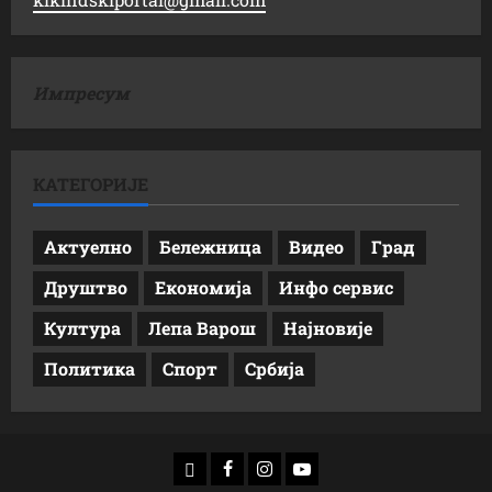
Импресум
КАТЕГОРИЈЕ
Актуелно
Бележница
Видео
Град
Друштво
Економија
Инфо сервис
Култура
Лепа Варош
Најновије
Политика
Спорт
Србија
доwнлоад
Фацебоок
Инстаграм
Yоутубе