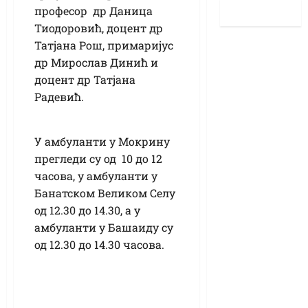
професор др Даница
Тиодоровић, доцент др
Татјана Рош, примаријус
др Мирослав Динић и
доцент др Татјана
Радевић.
У амбуланти у Мокрину
прегледи су од 10 до 12
часова, у амбуланти у
Банатском Великом Селу
од 12.30 до 14.30, а у
амбуланти у Башаиду су
од 12.30 до 14.30 часова.