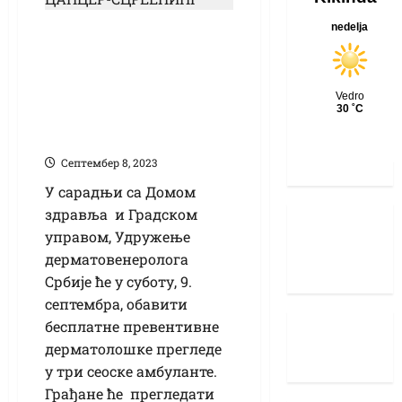
Бесплатни
дерматолошки
прегледи у суботу
у три сеоске
амбуланте
Септембер 8, 2023
У сарадњи са Домом
здравља и Градском
управом, Удружење
дерматовенеролога
Србије ће у суботу, 9.
септембра, обавити
бесплатне превентивне
дерматолошке прегледе
у три сеоске амбуланте.
Грађане ће прегледати