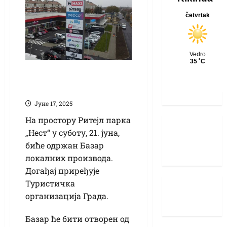
Базар у Ритејл
парку у суботу
Јуне 17, 2025
На простору Ритејл парка
„Нест“ у суботу, 21. јуна,
биће одржан Базар
локалних производа.
Догађај приређује
Туристичка
организација Града.
Базар ће бити отворен од