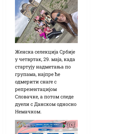
Женска селекција Србије
у четвртак, 29. маја, када
стартују надметања по
групама, најпре ће
одмерити снаге с
репрезентацијом
Словачке, а потом следе
дуели с Данском односно
Немачком.