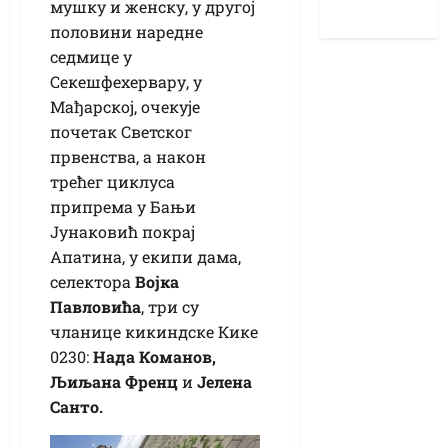
мушку и женску, у другој
половини наредне
седмице у
Секешфехервару, у
Мађарској, очекује
почетак Светског
првенства, а након
трећег циклуса
припрема у Бањи
Јунаковић покрај
Апатина, у екипи дама,
селектора
Војка
Павловића
, три су
чланице кикиндске Кике
0230:
Нада Команов,
Љиљана Френц
и
Јелена
Санто.