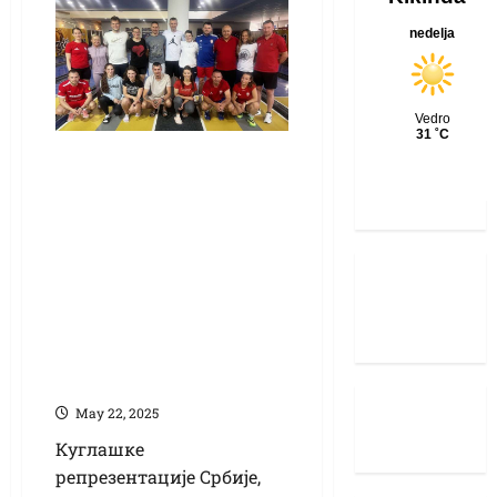
Три куглашице
Кике на Светском
првенству у
Мађарској:
Команов, Френц и
Санто у
репрезентацији
Србије
Маy 22, 2025
Куглашке
репрезентације Србије,