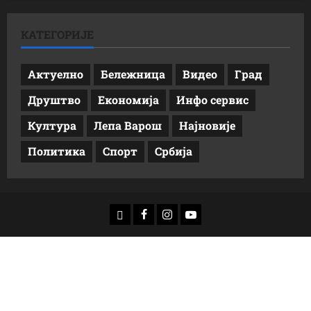
КАТЕГОРИЈЕ
Актуелно
Бележница
Видео
Град
Друштво
Економија
Инфо сервис
Култура
Лепа Варош
Најновије
Политика
Спорт
Србија
доwнлоад
Фацебоок
Инстаграм
Yоутубе