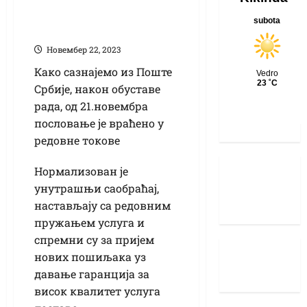
Поште поново
редовно послују
Новембер 22, 2023
Како сазнајемо из Поште
Србије, након обуставе
рада, од 21.новембра
пословање је враћено у
редовне токове
Нормализован је
унутрашњи саобраћај,
настављају са редовним
пружањем услуга и
спремни су за пријем
нових пошиљака уз
давање гаранција за
висок квалитет услуга