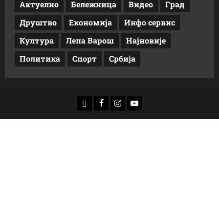
Актуелно
Бележница
Видео
Град
Друштво
Економија
Инфо сервис
Култура
Лепа Варош
Најновије
Политика
Спорт
Србија
доwнлоад
Фацебоок
Инстаграм
Yоутубе