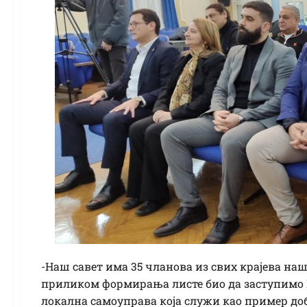
-Наш савет има 35 чланова из свих крајева наш
приликом формирања листе био да заступимо Р
локална самоуправа која служи као пример до