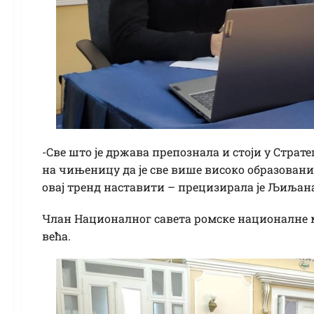
-Све што је држава препознала и стоји у Страт
на чињеницу да је све више високо образовани
овај тренд наставити – прецизирала је Љиљан
Члан Националног савета ромске националне м
већа.