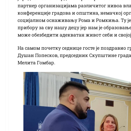
партнер организацијама различитог нивоа вла
конференције градова и општина, немачкој ор
социјалном оснаживању Рома и Ромкиња. Ту ј
прибору за сву нашу децу јер нам је образовањ
може обезбедити адекватан живот себи и својој
На самом почетку седнице госте је поздравио 
Душан Попесков, председник Скупштине града
Мелита Гомбар.