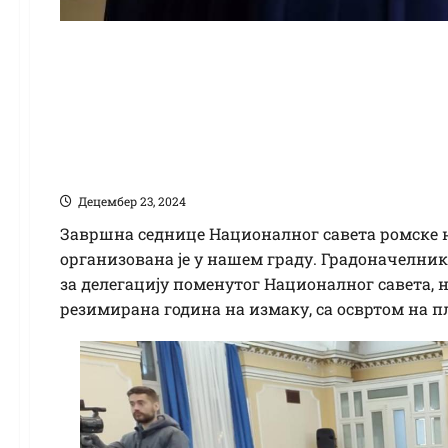
Седница Национално
националне мањине 
Кикинда пример доб
Децембер 23, 2024
Завршна седнице Националног савета ромске н
организована је у нашем граду. Градоначелник
за делегацију поменутог Националног савета, н
резимирана година на измаку, са освртом на п