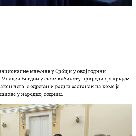
г савета ромске
у нашем граду:
ре праксе интеграције
ационалне мањине у Србији у овој години
 Младен Богдан у свом кабинету приредио је пријем
акон чега је одржан и радни састанак на коме је
ланове у наредној години.