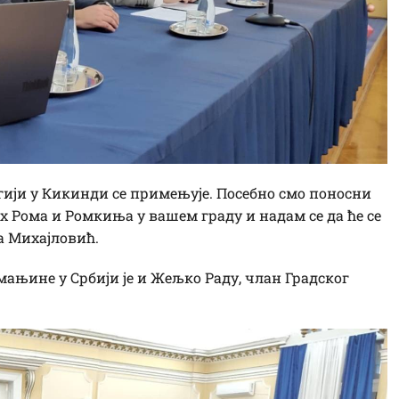
егији у Кикинди се примењује. Посебно смо поносни
х Рома и Ромкиња у вашем граду и надам се да ће се
а Михајловић.
ањине у Србији је и Жељко Раду, члан Градског