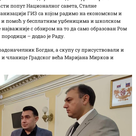
сти попут Националног савета, Сталне
ганизацији ГИЗ са којом радимо на економском и
е и помоћ у бесплатним уџбеницима и школском
е најважније с обзиром на то да само образован Ром
 породици – додао је Раду.
градоначелник Богдан, а скупу су присуствовали и
 и чланице Градског већа Маријана Мирков и