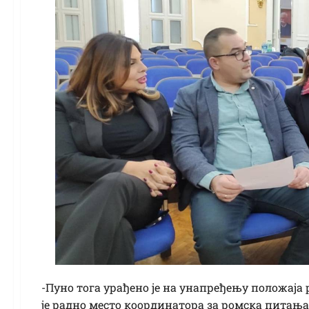
-Пуно тога урађено је на унапређењу положаја
је радно место координатора за ромска питања