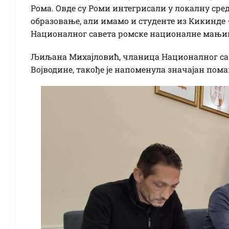
Рома. Овде су Роми интегрисали у локалну сред
образовање, али имамо и студенте из Кикинде 
Националног савета ромске националне мањи
Љиљана Михајловић, чланица Националног сав
Војводине, такође је напоменула значајан пом