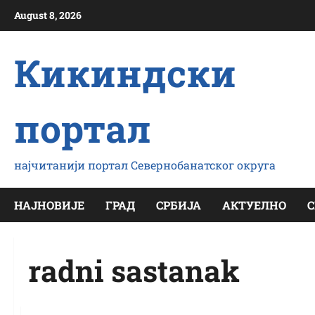
Скип
August 8, 2026
то
цонтент
Кикиндски
портал
најчитанији портал Севернобанатског округа
НАЈНОВИЈЕ
ГРАД
СРБИЈА
АКТУЕЛНО
С
radni sastanak