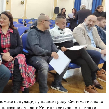
 ромске популације у нашем граду. Систематизовано
, показали смо да је Кикинда сигуран стратешки