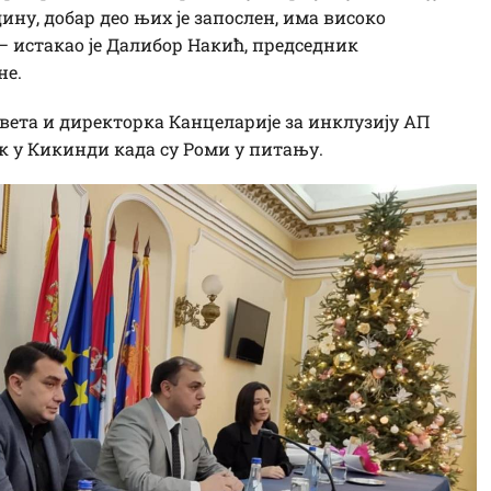
ину, добар део њих је запослен, има високо
– истакао је Далибор Накић, председник
не.
ета и директорка Канцеларије за инклузију АП
ак у Кикинди када су Роми у питању.