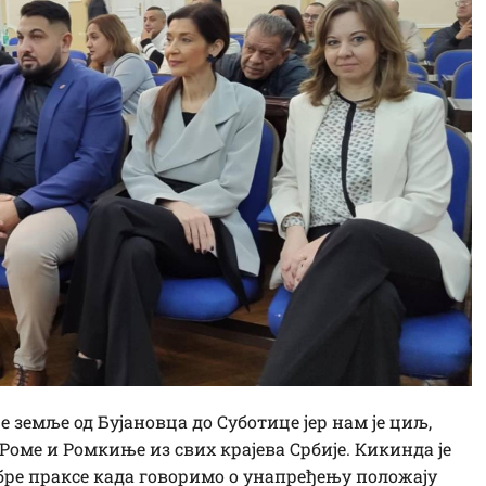
е земље од Бујановца до Суботице јер нам је циљ,
оме и Ромкиње из свих крајева Србије. Кикинда је
бре праксе када говоримо о унапређењу положају