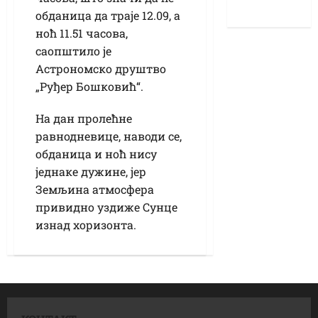
обданица да траје 12.09, а
ноћ 11.51 часова,
саопштило је
Астрономско друштво
„Руђер Бошковић“.
На дан пролећне
равнодневице, наводи се,
обданица и ноћ нису
једнаке дужине, јер
Земљина атмосфера
привидно уздиже Сунце
изнад хоризонта.