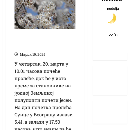
Сутра, 20. марта,
стиже пролеће
Марцх 19, 2025
У четвртак, 20. марта у
10.01 часова почеће
пролеће, док ће у исто
време за становнике на
јужној Земљиној
полулопти почети јесен.
На дан почетка пролећа
Сунце у Београду излази
5.41, а залази у 17.50
часова, што значи да ће