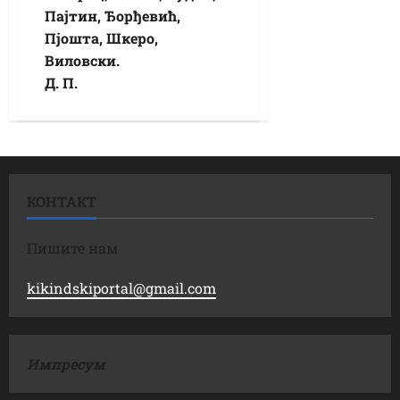
Пајтин, Ђорђевић,
Пјошта, Шкеро,
Виловски.
Д. П.
КОНТАКТ
Пишите нам
kikindskiportal@gmail.com
Импресум