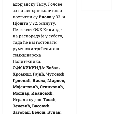
адорјанску Тису. Голове
за нашег српсколигаша
постигли су
Виола
у 33. и
Пјошта
у 72. минуту.
Пети тест ОФК Кикинде
на распореду је у суботу,
тада ће им гостовати
румунски трећелигаш
темишварска
Политехника.
ОФК КИКИНДА: Бабаљ,
Хромиш, Гајић, Чутовић,
Грковић, Виола, Мирков,
Мојсиловић, Станковић,
Молнар, Ивановић.
Играли су још:
Тасић,
Зечевић, Васовић,
Загорац, Белош, Будаи,