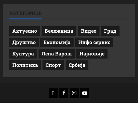
КАТЕГОРИЈЕ
Актуелно
Бележница
Видео
Град
Друштво
Економија
Инфо сервис
Култура
Лепа Варош
Најновије
Политика
Спорт
Србија
доwнлоад
Фацебоок
Инстаграм
Yоутубе