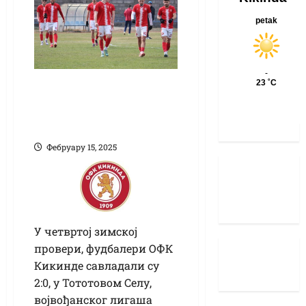
Четврти зимски
тест ОФК Кикинде:
Прва победа
Фебруарy 15, 2025
У четвртој зимској
провери, фудбалери ОФК
Кикинде савладали су
2:0, у Тототовом Селу,
војвођанског лигаша