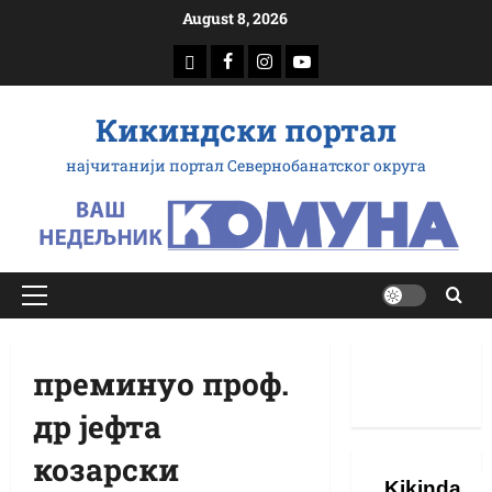
Скип
August 8, 2026
то
доwнлоад
Фацебоок
Инстаграм
Yоутубе
цонтент
Кикиндски портал
најчитанији портал Севернобанатског округа
Примарy
Мену
преминуо проф.
др јефта
козарски