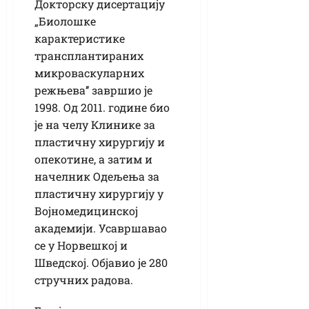
Докторску дисертацију
„Биолошке
карактеристике
трансплантираних
микроваскуларних
режњева’’ завршио је
1998. Од 2011. године био
је на челу Клинике за
пластичну хирургију и
опекотине, а затим и
начелник Одељења за
пластичну хирургију у
Војномедицинској
академији. Усавршавао
се у Норвешкој и
Шведској. Објавио је 280
стручних радова.