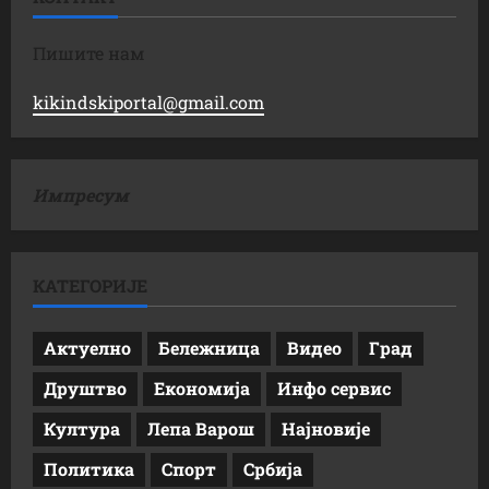
Пишите нам
kikindskiportal@gmail.com
Импресум
КАТЕГОРИЈЕ
Актуелно
Бележница
Видео
Град
Друштво
Економија
Инфо сервис
Култура
Лепа Варош
Најновије
Политика
Спорт
Србија