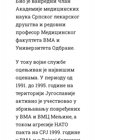
Био је ванредни члан
Академије медицинских
наука Српског лекарског
друштва и редовни
професор Медицинског
факултета ВМА и
Универзитета Одбране.
У току војне службе
оцењиван је највишим
оценама. У периоду од
1991. до 1995. године на
територији Југославије
активно је учествовао у
збрињавању повређених
у ВМА и ВМЦ Мељине, а
током агресије НАТО
пакта на СРЈ 1999. године
у ВМА и у Војној болници