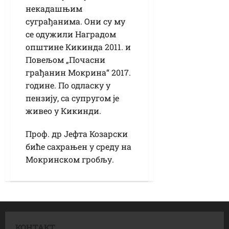
некадашњим
суграђанима. Они су му
се одужили Наградом
општине Кикинда 2011. и
Повељом „Почасни
грађанин Мокрина“ 2017.
године. По одласку у
пензију, са супругом је
живео у Кикинди.
Проф. др Јефта Козарски
биће сахрањен у среду на
Мокринском гробљу.
КОНТАКТ