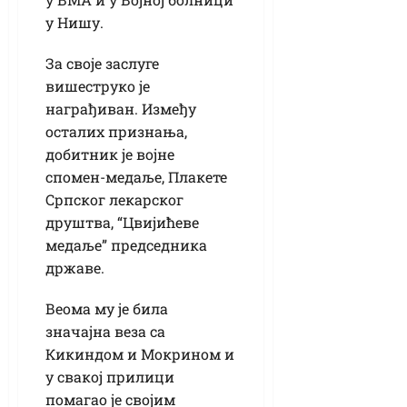
у Нишу.
За своје заслуге
вишеструко је
награђиван. Између
осталих признања,
добитник је војне
спомен-медаље, Плакете
Српског лекарског
друштва, “Цвијићеве
медаље” председника
државе.
Веома му је била
значајна веза са
Кикиндом и Мокрином и
у свакој прилици
помагао је својим