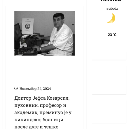
ИН МЕМОРИАМ:
Проф. др Јефта
Козарски
Новембер 24, 2024
Доктор Јефта Козарски,
пуковник, професор и
академик, преминуо је у
кикиндској болници
после дуге и тешке