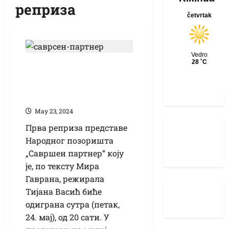
реприза
Сутра прва реприза
“Савршеног
партнера”
Маy 23, 2024
Прва реприза представе
Народног позоришта
„Савршен партнер“ коју
је, по тексту Мира
Гаврана, режирала
Тијана Васић биће
одиграна сутра (петак,
24. мај), од 20 сати. У