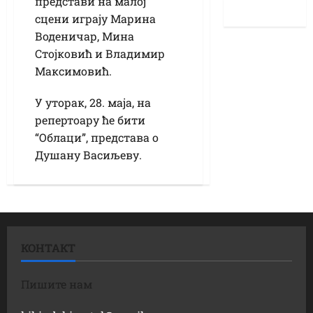
представи на малој
сцени играју Марина
Воденичар, Мина
Стојковић и Владимир
Максимовић.
У уторак, 28. маја, на
репертоару ће бити
“Облаци”, представа о
Душану Васиљеву.
КОНТАКТ
Пишите нам