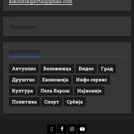
kikindskiportal@gmail.com
Импресум
КАТЕГОРИЈЕ
Актуелно
Бележница
Видео
Град
Друштво
Економија
Инфо сервис
Култура
Лепа Варош
Најновије
Политика
Спорт
Србија
доwнлоад
Фацебоок
Инстаграм
Yоутубе