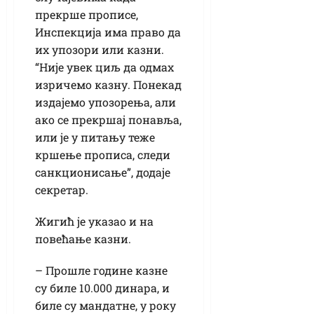
прекрше прописе,
Инспекција има право да
их упозори или казни.
“Није увек циљ да одмах
изричемо казну. Понекад
издајемо упозорења, али
ако се прекршај понавља,
или је у питању теже
кршење прописа, следи
санкционисање”, додаје
секретар.
Жигић је указао и на
повећање казни.
– Прошле године казне
су биле 10.000 динара, и
биле су мандатне, у року