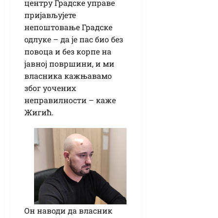
центру Градске управе
пријављујете
непоштовање Градске
одлуке – да је пас био без
повоца и без корпе на
јавној површини, и ми
власника кажњавамо
због уочених
неправилности – каже
Жигић.
Он наводи да власник