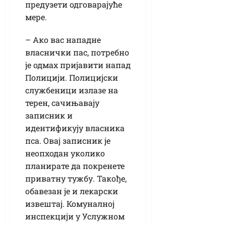
предузети одговарајуће
мере.
– Ако вас нападне
власнички пас, потребно
је одмах пријавити напад
Полицији. Полицијски
службеници излазе на
терен, сачињавају
записник и
идентификују власника
пса. Овај записник је
неопходан уколико
планирате да покренете
приватну тужбу. Такође,
обавезан је и лекарски
извештај. Комуналној
инспекцији у Услужном