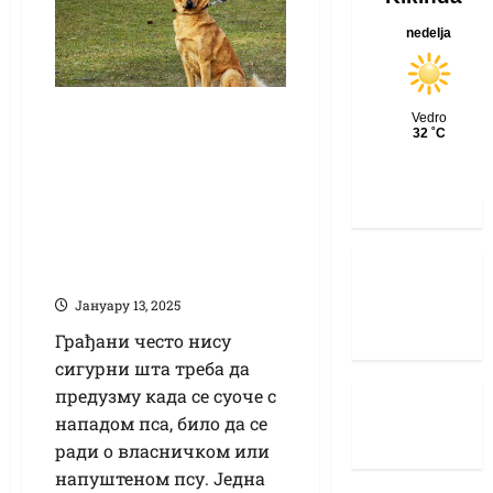
Шта радити ако вас
нападне власнички
или напуштени
пас: све о
пријављивању и
правима грађана
Јануарy 13, 2025
Грађани често нису
сигурни шта треба да
предузму када се суоче с
нападом пса, било да се
ради о власничком или
напуштеном псу. Једна