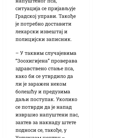
напуштеног пса,
ситуација се пријављује
Градској управи. Такође
је потребно доставити
лекарски извештај и
полицијски записник.
– У таквим случајевима
“Зоохигијена” проверава
здравствено стање пса,
како би се утврдило да
ли је заражен неком
болешћу и предузима
даљи поступак. Уколико
се потврди да је напад
извршио напуштени пас,
захтев за накнаду штете
подноси се, такође, у
Услужном центру –