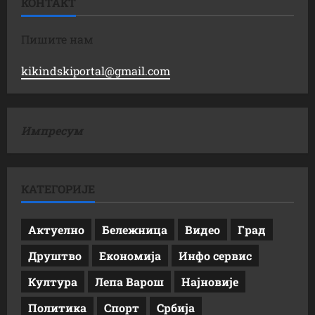
КОНТАКТ
Пишите нам
kikindskiportal@gmail.com
Импресум
КАТЕГОРИЈЕ
Актуелно
Бележница
Видео
Град
Друштво
Економија
Инфо сервис
Култура
Лепа Варош
Најновије
Политика
Спорт
Србија