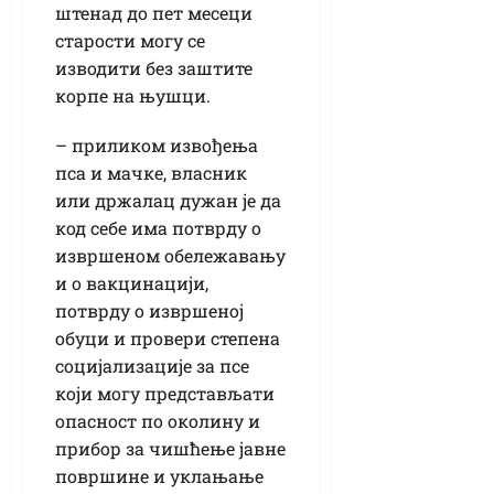
штенад до пет месеци
старости могу се
изводити без заштите
корпе на њушци.
– приликом извођења
пса и мачке, власник
или држалац дужан је да
код себе има потврду о
извршеном обележавању
и о вакцинацији,
потврду о извршеној
обуци и провери степена
социјализације за псе
који могу представљати
опасност по околину и
прибор за чишћење јавне
површине и уклањање