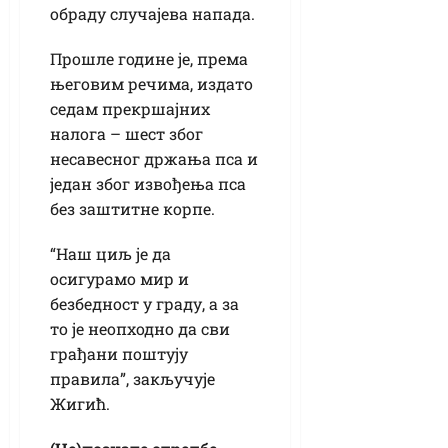
обраду случајева напада.
Прошле године је, према
његовим речима, издато
седам прекршајних
налога – шест због
несавесног држања пса и
један због извођења пса
без заштитне корпе.
“Наш циљ је да
осигурамо мир и
безбедност у граду, а за
то је неопходно да сви
грађани поштују
правила”, закључује
Жигић.