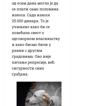
од осам дана могла је да
се плати само половина
износа. Сада износе
25.000 динара. То је
учињено како би се
повећала свест о
одговорном власништву
и како бисмо били у
равни с другим
градовима. Ово није
питање репресије, већ
сигурности свих
грађана.