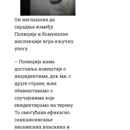
Он наглашава да
сарадња између
Полиције и Комуналне
инспекције игра кључну
улогу.
– Полиција нама
доставља извештаје о
инцидентима, док ми, с
друге стране, њих
обавештавамо о
случајевима које
евидентирамо на терену.
То омогућава ефикасно
санкционисање
несавесних власника и