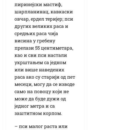
пиринејски мастиф,
шарпланинац, кавкаски
овчар, ердел теријер; пси
других великих раса и
средњих раса чија
висина у гребену
прелази 55 центиметара,
као и сви пси настали
укрштањем са једном
или више наведених
раса ако су старији од пет
месеци, могу да се изводе
само на повоцу који не
може да буде дужи од
једног метра и са
заштитном корпом.
– пси малог раста или