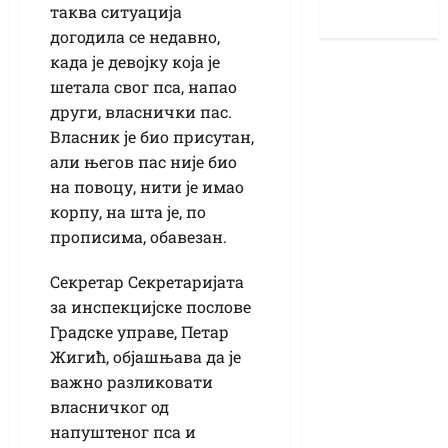
таква ситуација
догодила се недавно,
када је девојку која је
шетала свог пса, напао
други, власнички пас.
Власник је био присутан,
али његов пас није био
на повоцу, нити је имао
корпу, на шта је, по
прописима, обавезан.
Секретар Секретаријата
за инспекцијске послове
Градске управе, Петар
Жигић, објашњава да је
важно разликовати
власничког од
напуштеног пса и