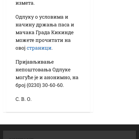
измета.
Одлуку о условима и
начину држања паса и
мачака Града Кикинде
можете прочитати на
овој
страници.
Пријављивање
непоштовања Одлуке
могуће је и анонимно, на
број (0230) 30-60-60.
С. В. О.