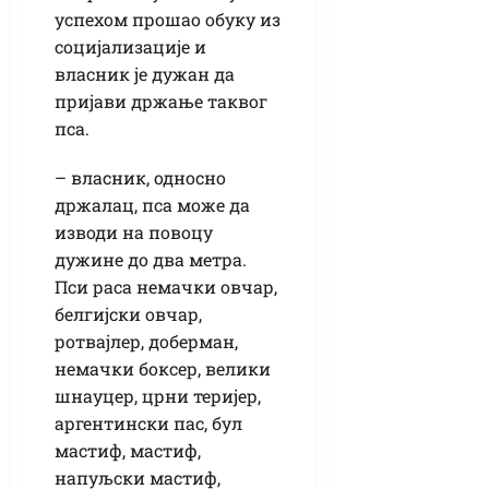
успехом прошао обуку из
социјализације и
власник је дужан да
пријави држање таквог
пса.
– власник, односно
држалац, пса може да
изводи на повоцу
дужине до два метра.
Пси раса немачки овчар,
белгијски овчар,
ротвајлер, доберман,
немачки боксер, велики
шнауцер, црни теријер,
аргентински пас, бул
мастиф, мастиф,
напуљски мастиф,