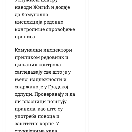
наводи Жигић и додаје
да Комунална
инспекција редовно
контролише спровођење
прописа.
Комунални инспектори
приликом редовних и
циљаних контрола
сагледавају све што је у
њеној надлежности и
садржано је у Градској
одлуци. Проверавају и да
ли власници поштују
правила, као што су
употреба повоца и
заштитне корпе. У
случајевима када