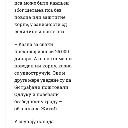
пса може бити кажњен
због шетања пса без
повоца или заштитне
корпе, у зависности од
величине и врсте пса.
– Казна за сваки
прекршај износи 25.000
динара. Ако пас нема ни
поводац ни корпу, казна
се удвостручује. Ове и
друге мере уведене су да
би грађани поштовали
Одлуку и повећали
безбедност у граду –
објашњава Жигић.
У случају напада