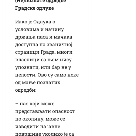
(Не)познате одредбе
Г
радске одлуке
Иако је Одлука о
условима и начину
држања паса и мачака
доступна на званичној
страници Града, многи
власници са њом нису
упознати, или бар не у
целости. Ово су само неке
од мање познатих
одредби:
– пас који може
представљати опасност
по околину, може се
изводити на јавне
површине уколико је са