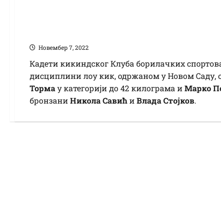
Пет одличја Новој д
Новембер 7, 2022
Кадети кикиндског Клуба борилачких спортова
дисциплини лоу кик, одржаном у Новом Саду, о
Торма
у категорији до 42 килограма и
Марко П
бронзани
Никола Савић
и
Влада Стојков
.