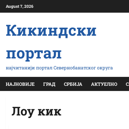
Скип
August 7, 2026
то
цонтент
Кикиндски
портал
најчитанији портал Севернобанатског округа
НАЈНОВИЈЕ
ГРАД
СРБИЈА
АКТУЕЛНО
С
Лоу кик