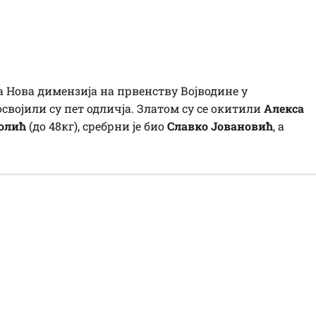
имензији
 Нова димензија на првенству Војводине у
својили су пет одличја. Златом су се окитили
Алекса
олић
(до 48кг), сребрни је био
Славко Јовановић
, а