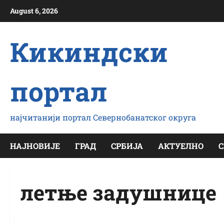
Скип
August 6, 2026
то
цонтент
Кикиндски
портал
најчитанији портал Севернобанатског округа
НАЈНОВИЈЕ
ГРАД
СРБИЈА
АКТУЕЛНО
С
летње задушнице