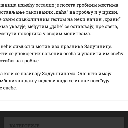
ушница између осталих је посета гробним местима
 остављање такозваних „даћа” на гробљу и у цркви,
се овим симболичним гестом на неки начин „храни”
ма указује, међутим „даће” се остављају, пре свега,
оменути покојника у својим молитвама.
јвећи симбол и мотив иза празника Задушнице.
тити се упокојених вољених особа и упалити им свећу
 отићи на гробље.
ма који се називају Задушницама. Оно што имају
е симболичан дан у недељи када се иначе посећују
 свеће.
КАТЕГОРИЈЕ