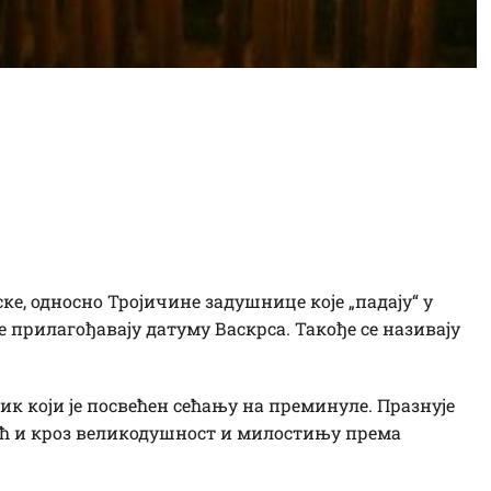
 задушнице сутра
ни православне
ске, односно Тројичине задушнице које „падају“ у
е прилагођавају датуму Васкрса. Такође се називају
 који је посвећен сећању на преминуле. Празнује
ћ и кроз великодушност и милостињу према