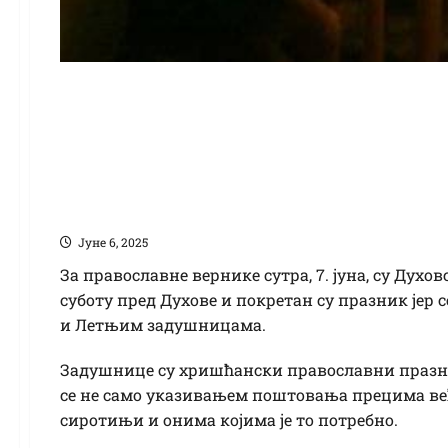
Летње или Духовске
обележавају хришћа
вероисповести
Јуне 6, 2025
За православне вернике сутра, 7. јуна, су Духов
суботу пред Духове и покретан су празник јер с
и Летњим задушницама.
Задушнице су хришћански православни празник
се не само указивањем поштовања прецима ве
сиротињи и онима којима је то потребно.