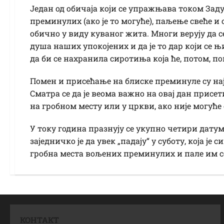
Један од обичаја који се упражњава током Зад
преминулих (ако је то могуће), паљење свеће и
обично у виду куваног жита. Многи верују да 
душа наших упокојених и да је то дар који се њи
да би се нахранила сиротиња која ће, потом, п
Помен и присећање на блиске преминуле су на
Сматра се да је веома важно на овај дан присе
на гробном месту или у цркви, ако није могуће
У току година празнују се укупно четири дату
заједничко је да увек „падају“ у суботу, која ј
гробна места вољених преминулих и пале им се
КОНТАКТ