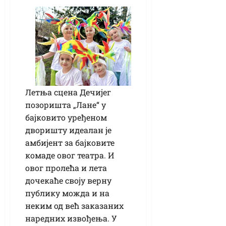
Летња сцена Дечијег
позоришта „Лане“ у
бајковито уређеном
дворишту идеалан је
амбијент за бајковите
комаде овог театра. И
овог пролећа и лета
дочекаће своју верну
публику можда и на
неким од већ заказаних
наредних извођења. У