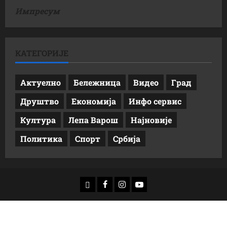
Импресум
КАТЕГОРИЈЕ
Актуелно
Бележница
Видео
Град
Друштво
Економија
Инфо сервис
Култура
Лепа Варош
Најновије
Политика
Спорт
Србија
доwнлоад
Фацебоок
Инстаграм
Yоутубе