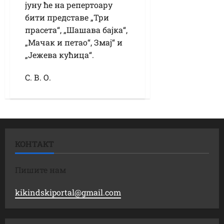
јуну ће на репертоару
бити представе „Три
прасета“, „Шашава бајка“,
„Мачак и петао“, Змај“ и
„Јежева кућица“.
С. В. О.
КОНТАКТ
Пишите нам
kikindskiportal@gmail.com