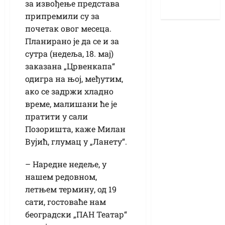
за извођење представа
припремили су за
почетак овог месеца.
Планирано је да се и за
сутра (недеља, 18. мај)
заказана „Црвенкапа“
одигра на њој, међутим,
ако се задржи хладно
време, малишани ће је
пратити у сали
Позоришта, каже Милан
Вујић, глумац у „Ланету“.
– Наредне недеље, у
нашем редовном,
летњем термину, од 19
сати, гостоваће нам
београдски „ПАН Театар“