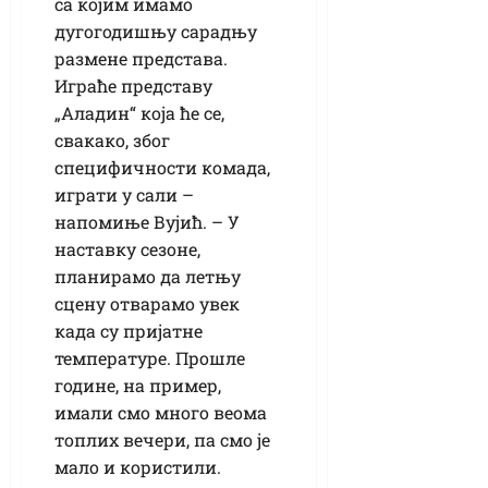
са којим имамо
дугогодишњу сарадњу
размене представа.
Играће представу
„Аладин“ која ће се,
свакако, због
специфичности комада,
играти у сали –
напомиње Вујић. – У
наставку сезоне,
планирамо да летњу
сцену отварамо увек
када су пријатне
температуре. Прошле
године, на пример,
имали смо много веома
топлих вечери, па смо је
мало и користили.