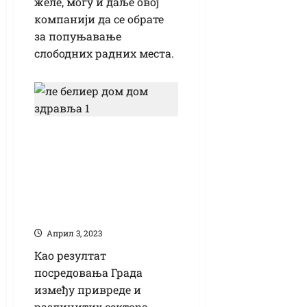
желе, могу и даље овој
компанији да се обрате
за попуњавање
слободних радних места.
Вредна донација
Компаније „Л
Белије“
кикиндском Дому
здравља
Април 3, 2023
Као резултат
посредовања Града
између привреде и
различитих сектора