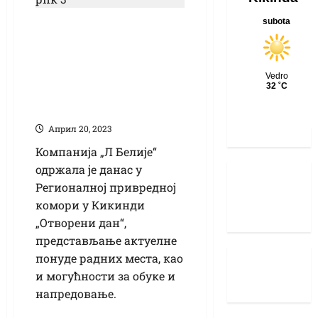
У РПК Компанија „Л
Белије“
представила
понуду радних
места
Април 20, 2023
Компанија „Л Белије“
одржала је данас у
Регионалној привредној
комори у Кикинди
„Отворени дан“,
представљање актуелне
понуде радних места, као
и могућности за обуке и
напредовање.