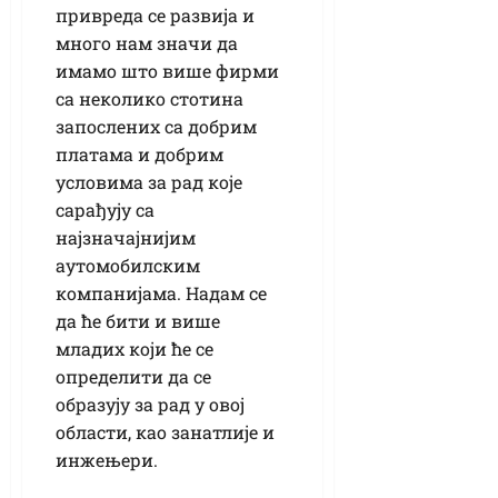
привреда се развија и
много нам значи да
имамо што више фирми
са неколико стотина
запослених са добрим
платама и добрим
условима за рад које
сарађују са
најзначајнијим
аутомобилским
компанијама. Надам се
да ће бити и више
младих који ће се
определити да се
образују за рад у овој
области, као занатлије и
инжењери.