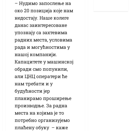
– Нудимо запослење на
око 20 позиција које нам
недостају. Наше колеге
данас заинтересоване
упознају са захтевима
радних места, условима
рада и могућностима у
нашој компанији.
Капацитете у машинској
обради смо попунили,
али ЦНЦ оператери ће
нам требати и у
будућности јер
планирамо проширење
производње. За радна
места на којима је то
потребно организујемо
плаћену обуку – каже