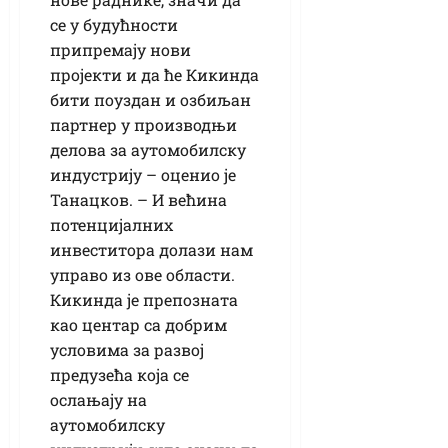
се у будућности
припремају нови
пројекти и да ће Кикинда
бити поуздан и озбиљан
партнер у производњи
делова за аутомобилску
индустрију – оценио је
Танацков. – И већина
потенцијалних
инвеститора долази нам
управо из ове области.
Кикинда је препозната
као центар са добрим
условима за развој
предузећа која се
ослањају на
аутомобилску