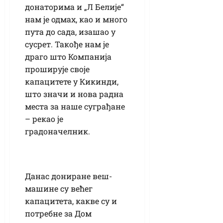
донаторима и „Л Белије“
нам је одмах, као и много
пута до сада, изашао у
сусрет. Такође нам је
драго што Компанија
проширује своје
капацитете у Кикинди,
што значи и нова радна
места за наше суграђане
– рекао је
градоначелник.
Данас дониране веш-
машине су већег
капацитета, какве су и
потребне за Дом