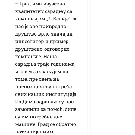
– Град има изузетно
квалитетну сарадњу са
компанијом „Л Белије“, за
нас је ово привредно
друштво врло значајан
инвеститор и пример
друштвено-одговорне
компаније. Наша
сарадња траје годинама,
и ја им захваљујем на
томе, пре свега на
препознавању потреба
свих наших институција.
Из Дома здравља су нас
замолили за помоћ, биле
су им потребне две
машине. Град се обратио
потенцијалним