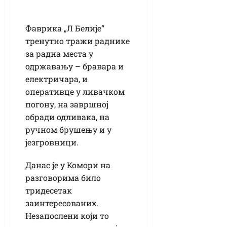
Фаврика „Л Белије“
тренутно тражи раднике
за радна места у
одржавању – бравара и
електричара, и
оперативце у ливачком
погону, на завршној
обради одливака, на
ручном брушењу и у
језгровници.
Данас је у Комори на
разговорима било
тридесетак
заинтересованих.
Незапослени који то