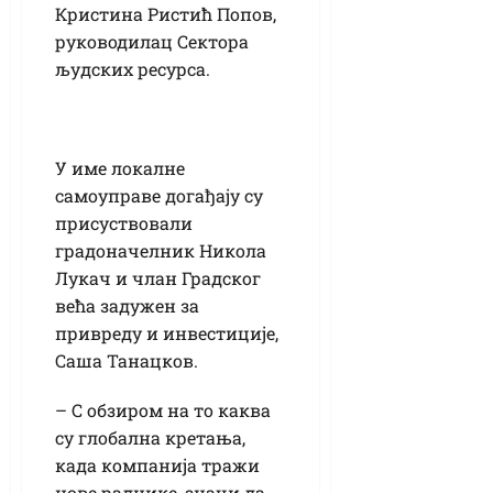
Кристина Ристић Попов,
руководилац Сектора
људских ресурса.
У име локалне
самоуправе догађају су
присуствовали
градоначелник Никола
Лукач и члан Градског
већа задужен за
привреду и инвестиције,
Саша Танацков.
– С обзиром на то каква
су глобална кретања,
када компанија тражи
нове раднике, значи да