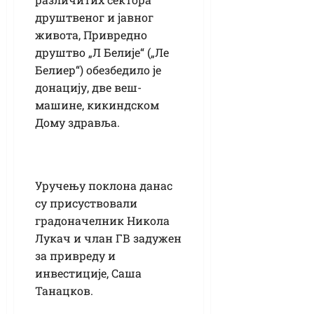
друштвеног и јавног
живота, Привредно
друштво „Л Белије“ („Ле
Белиер“) обезбедило је
донацију, две веш-
машине, кикиндском
Дому здравља.
Уручењу поклона данас
су присуствовали
градоначелник Никола
Лукач и члан ГВ задужен
за привреду и
инвестиције, Саша
Танацков.