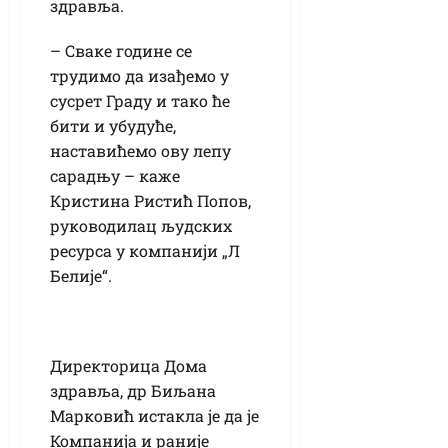
здравља.
– Сваке године се
трудимо да изађемо у
сусрет Граду и тако ће
бити и убудуће,
наставићемо ову лепу
сарадњу – каже
Кристина Ристић Попов,
руководилац људских
ресурса у компанији „Л
Белије“.
Директорица Дома
здравља, др Биљана
Марковић истакла је да је
Компанија и раније