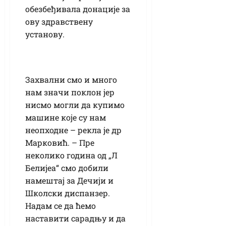
обезбеђивала донације за
ову здравствену
установу.
Захвални смо и много
нам значи поклон јер
нисмо могли да купимо
машине које су нам
неопходне – рекла је др
Марковић. – Пре
неколико година од „Л
Белијеа“ смо добили
намештај за Дечији и
Школски диспанзер.
Надам се да ћемо
наставити сарадњу и да