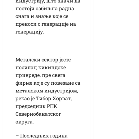
индустрију, што значи да
постоји озбиљна радна
снага и знање које се
преноси с генерације на
генерацију.
Металски сектор јесте
носилац кикиндске
привреде, пре свега
фирме које су повезане са
металском индустријом,
рекао је Тибор Хорват,
председник РПК
Севернобанатског
округа.
– Последњих година