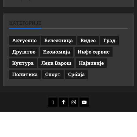
КАТЕГОРИЈЕ
Актуелно
Бележница
Видео
Град
Друштво
Економија
Инфо сервис
Култура
Лепа Варош
Најновије
Политика
Спорт
Србија
доwнлоад
Фацебоок
Инстаграм
Yоутубе