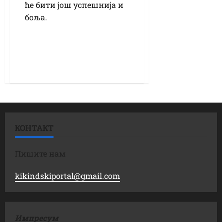
ће бити још успешнија и
боља.
КОНТАКТ
Пишите нам
kikindskiportal@gmail.com
Импресум