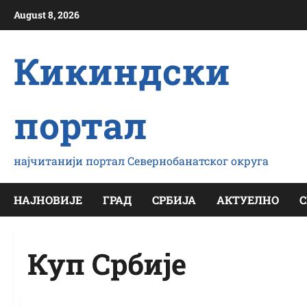
Скип
August 8, 2026
то
цонтент
Кикиндски
портал
најчитанији портал Севернобанатског округа
НАЈНОВИЈЕ
ГРАД
СРБИЈА
АКТУЕЛНО
С
Куп Србије