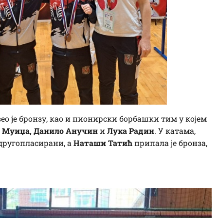
узео је бронзу, као и пионирски борбашки тим у којем
н Муиџа, Данило Анучин
и
Лука Радин
. У катама,
другопласирани, а
Наташи Татић
припала је бронза,