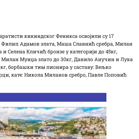
 каратисти кикиндског Феникса освојили су 17
 и Филип Адамов злата, Маша Славнић сребра, Милан
 и Селена Кличић бронзе у категорији до 45кг,
е: Милан Муиџа злато до 30кг, Данило Анучин и Лука
0кг, борбашки тим пионира у саставу: Вељко
рци, кате: Никола Миланов сребро, Павле Поповић