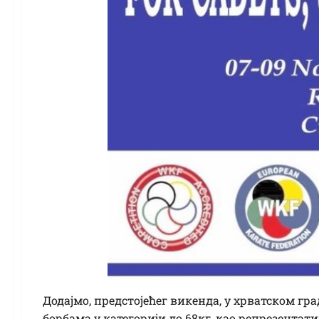
Додајмо, предстојећег викенда, у хрватском гра
борбама у категорији до 68кг, као репрезента