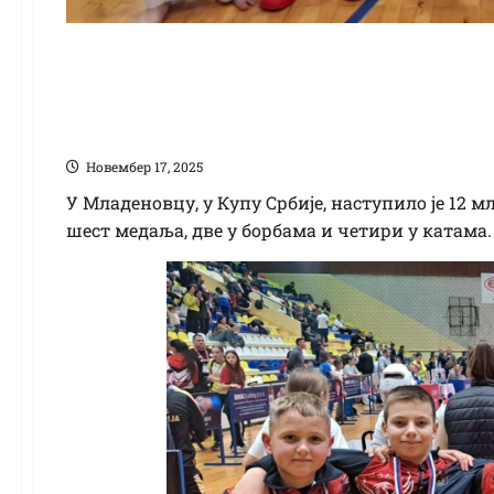
Карате: Шест медаљ
Фениксовцима у Куп
Новембер 17, 2025
У Младеновцу, у Купу Србије, наступило је 12 
шест медаља, две у борбама и четири у катама.