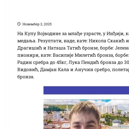
Фениксу 15 медаља
Новембер 2, 2025
На Купу Војводине за млађе узрасте, у Инђији,
медаља. Резултати, наде, кате: Никола Скакић
Драгишић и Наташа Татић бронзе, борбе: Јелена
пионири, кате: Василије Милетић бронза, борб
Радин сребра до 45кг, Лука Пендић бронза до 3
Видовић, Дамјан Кала и Анучин сребро, полета
бронза.