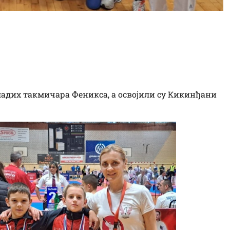
а малим
у Србије
младих такмичара Феникса, а освојили су Кикинђани