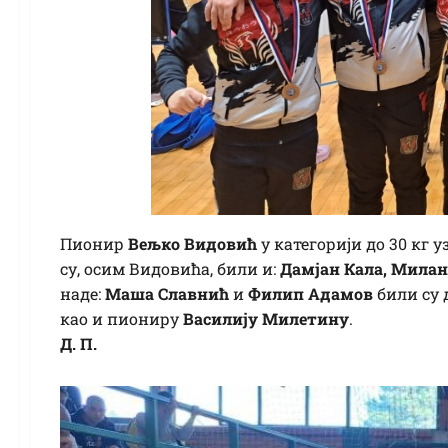
Пионир
Вељко Видовић
у категорији до 30 кг 
су, осим Видовића, били и:
Дамјан Кала, Мила
наде:
Маша Славнић
и
Филип Адамов
били су 
као и пиониру
Василију Милетину
.
Д. П.