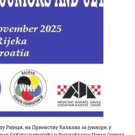
ду Ријеци, на Првенству Балкана за јуниоре, у
тивац Србије наступиће и Кикинђанин Петар Ступар.