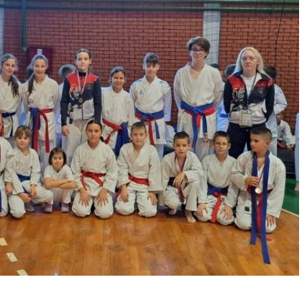
е за млађе узрасте: