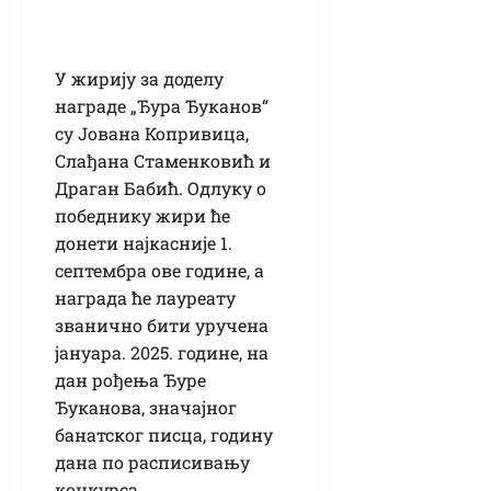
У жирију за доделу
награде „Ђура Ђуканов“
су Јована Копривица,
Слађана Стаменковић и
Драган Бабић. Одлуку о
победнику жири ће
донети најкасније 1.
септембра ове године, а
награда ће лауреату
званично бити уручена
јануара. 2025. године, на
дан рођења Ђуре
Ђуканова, значајног
банатског писца, годину
дана по расписивању
конкурса.