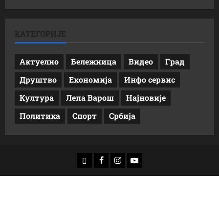
КАТЕГОРИЈЕ
Актуелно
Бележница
Видео
Град
Друштво
Економија
Инфо сервис
Култура
Лепа Варош
Најновије
Политика
Спорт
Србија
доwнлоад
Фацебоок
Инстаграм
Yоутубе