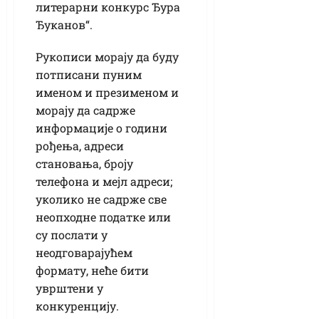
литерарни конкурс Ђура
Ђуканов“.
Рукописи морају да буду
потписани пуним
именом и презименом и
морају да садрже
информације о години
рођења, адреси
становања, броју
телефона и мејл адреси;
уколико не садрже све
неопходне податке или
су послати у
неодговарајућем
формату, неће бити
уврштени у
конкуренцију.