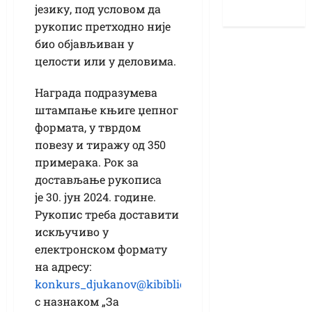
језику, под условом да
рукопис претходно није
био објављиван у
целости или у деловима.
Награда подразумева
штампање књиге џепног
формата, у тврдом
повезу и тиражу од 350
примерака. Рок за
достављање рукописа
је 30. јун 2024. године.
Рукопис треба доставити
искључиво у
електронском формату
на адресу:
konkurs_djukanov@kibiblioteka.org.rs
,
с назнаком „За