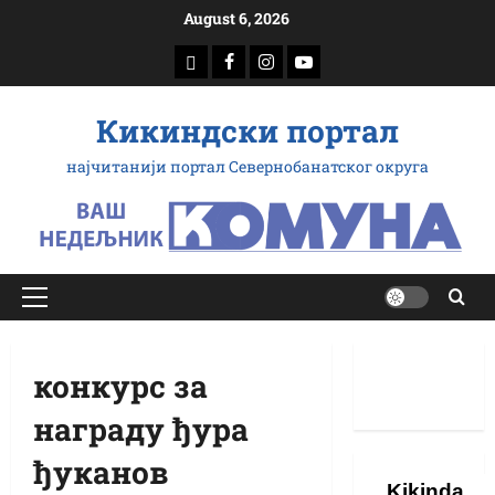
Скип
August 6, 2026
то
доwнлоад
Фацебоок
Инстаграм
Yоутубе
цонтент
Кикиндски портал
најчитанији портал Севернобанатског округа
Примарy
Мену
конкурс за
награду ђура
ђуканов