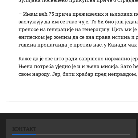
– Имам већ 75 прича преживелих и њихових по
заслужују да им се глас чује. То би био још јед
преносе из генерације на генерацију. Циљ ми ј
енглеском јер желим да се зна права истина и 
година пропаганда је против нас, у Канади чак
Каже да је све што ради савршено нормално јер
Њена потреба уједно је и и њена мисија. Зато 
свом народу. Јер, бити храбар пред неправдом, 
КОНТАКТ