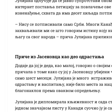
Јулијана одлучује да се јавно супротстави оно
интернет поставља петицију за повлачење ове н
изненађење, схвата да има десет хиљада потпис
– Нису се потписивали само Срби. Многи Кана
захваљивали ми се што говорим истину коју ни
љагу са свог народа – прича Јулијана прилико
Приче из Јасеновца као део одрастања
Додаје да јој је деда, као малој, говорио о своји
причала о томе како су јој у Јасеновцу убијени 
само шест месеци. Јулијана је много истражива
одрастању и васпитању, није било места за на
благонаклон према оваквом опредељењу.
Јулијана је дипломирала књижевност и сада с
једном значајном листу у Канади суочио ју је са