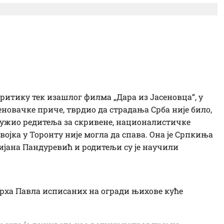
Јулијане – на бранику
 свету
критику тек изашлог филма „Дара из Јасеновца“, у
сеновачке приче, тврдио да страдања Срба није било,
птужио редитеља за скривене, националистичке
ојка у Торонту није могла да спава. Она је Српкиња
улијана Пандуревић и родитељи су је научили
арха Павла исписаних на огради њихове куће