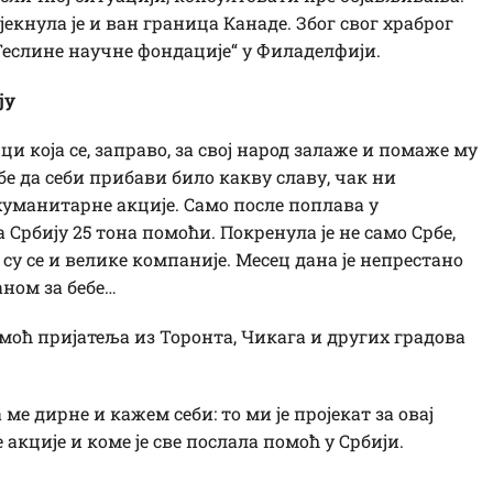
екнула је и ван граница Канаде. Због свог храброг
Теслине научне фондације“ у Филаделфији.
ју
јци која се, заправо, за свој народ залаже и помаже му
е да себи прибави било какву славу, чак ни
хуманитарне акције. Само после поплава у
Србију 25 тона помоћи. Покренула је не само Србе,
су се и велике компаније. Месец дана је непрестано
аном за бебе…
омоћ пријатеља из Торонта, Чикага и других градова
 ме дирне и кажем себи: то ми је пројекат за овај
 акције и коме је све послала помоћ у Србији.