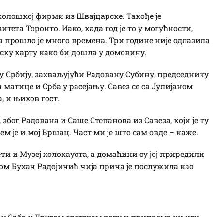
еколошкој фирми из Швајцарске. Такође је
тета Торонто. Иако, када год је то у могућности,
та прошло је много времена. Три године није одлазила
ску карту како би дошла у домовину.
 у Србију, захваљујући Радовану Субину, председнику
 матице и Срба у расејању. Савез се са Јулијаном
, и њихов гост.
због Радована и Саше Степанова из Савеза, који је ту
ем је и мој Вршац. Част ми је што сам овде – каже.
ти и Музеј холокауста, а домаћини су јој приредили
ном Бухач Радојичић чија прича је послужила као
у Срба у Другом светском рату и припрема књигу.