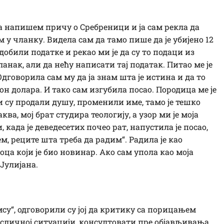
а напишем причу о Сребреници и ја сам рекла да
м у чланку. Видела сам да тамо пише да је убијено 12
обили податке и рекао ми је да су то подаци из
анак, али да нећу написати тај податак. Питао ме је
Одговорила сам му да ја знам шта је истина и да то
н долара. И тако сам изгубила посао. Породица ме је
ји су продали душу, променили име, тамо је тешко
ва, мој брат студира теологију, а узор ми је моја
, када је деведесетих почео рат, напустила је посао,
м, реците шта треба да радим“. Радила је као
оца који је био новинар. Ако сам упола као моја
 Јулијана.
мсу“, одговорили су јој да критику са порицањем
ј, сличној ситуацији, консултовати пре објављивања.