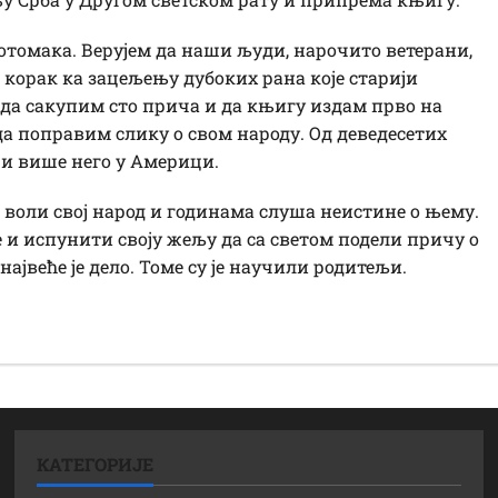
томака. Верујем да наши људи, нарочито ветерани,
ан корак ка зацељењу дубоких рана које старији
е да сакупим сто прича и да књигу издам прво на
да поправим слику о свом народу. Од деведесетих
 и више него у Америци.
 воли свој народ и годинама слуша неистине о њему.
ће и испунити своју жељу да са светом подели причу о
највеће је дело. Томе су је научили родитељи.
КАТЕГОРИЈЕ