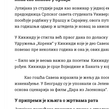
Јулијана уз студије ради као новинар у једној 
председница Српског савета студената Универзи
посећује родбину у Вршцу и Сарајеву, овога пу
на годишњи одмор и штедела је новац за авион
У Кикинду је стигла већ првог дана по доласку
Удружења „Корени“ у Кикинди које је део Савеза
повезао пре неколико година и она је, ових дана
– Било ми је веома важно да посетим Кикинду, 
рођен. Кикинда је срце Војводине и Баната у кој
Као гошћа Савеза изразила је жељу да посе
изненађење. У Београду су је упознали са Јеле
основа сценарија за филм „Дара из Јасеновца“.
У припреми је књига о жртвама рата
Јулијана посвећено прикупља приче о страдањ