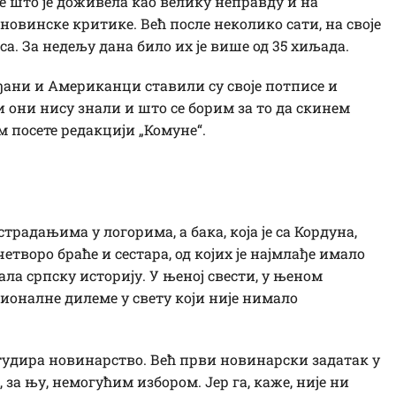
ме што је доживела као велику неправду и на
овинске критике. Већ после неколико сати, на своје
а. За недељу дана било их је више од 35 хиљада.
ђани и Американци ставили су своје потписе и
 они нису знали и што се борим за то да скинем
м посете редакцији „Комуне“.
м страдањима у логорима, а бака, која је са Кордуна,
четворо браће и сестара, од којих је најмлађе имало
ла српску историју. У њеној свести, у њеном
ционалне дилеме у свету који није нимало
тудира новинарство. Већ први новинарски задатак у
, за њу, немогућим избором. Јер га, каже, није ни