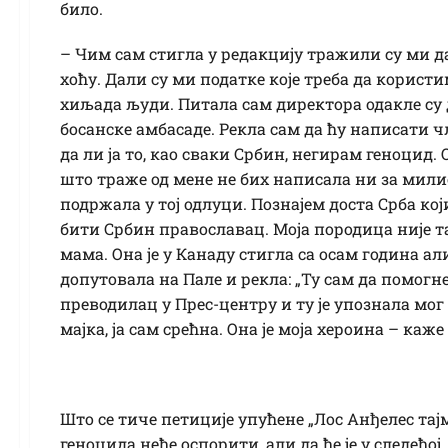
било.
– Чим сам стигла у редакцију тражили су ми д
хоћу. Дали су ми податке које треба да користи
хиљада људи. Питала сам директора одакле су д
босанске амбасаде. Рекла сам да ћу написати чл
да ли ја то, као сваки Србин, негирам геноцид. 
што траже од мене не бих написала ни за милио
подржала у тој одлуци. Познајем доста Срба ко
бити Србин православац. Моја породица није так
мама. Она је у Канаду стигла са осам година али
допутовала на Пале и рекла: „Ту сам да помогне
преводилац у Прес-центру и ту је упознала мог 
мајка, ја сам срећна. Она је моја хероина – каже
Што се тиче петиције упућене „Лос Анђелес тај
геноцида неће оспорити, али да ће је у следећо