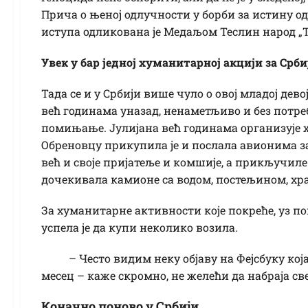
Прича о њеној одлучности у борби за истину одј
иступа одликована је Медаљом Теслин народ „
Увек у бар једној хуманитарној акцији за Срби
Тада се и у Србији више чуло о овој младој дево
већ годинама уназад, ненаметљиво и без потреб
помињање. Јулијана већ годинама организује 
Обреновцу прикупила је и послала авионима за 
већ и своје пријатеље и комшије, а прикључиле 
дочекивала камионе са водом, постељином, хр
За хуманитарне активности које покреће, уз п
успела је да купи неколико возила.
– Често видим неку објаву на Фејсбуку која
месец – каже скромно, не желећи да набраја све
Коначно поново у Србији