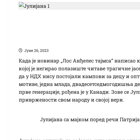
Велико срце храбре 
домовине у далеком
Јуне 26, 2023
Када је новинар „Лос Анђелес тајмса“ написао 
којој је негирао полазиште читаве трагичне ја
да у НДХ нису постојали кампови за децу и о
мотиве, једна млада, двадесетседмогодишња дев
прве генерације, рођена је у Канади. Зове се Ј
привржености свом народу и својој вери.
Јулијана са мајком поред речи Патриј