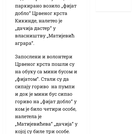
паркирано возило „фијат
добло“ Црвеног крста
Кикинде, налетео је
„дачија дастер“ у
власништву „Матијевић
аграра“.
Запослени и волонтери
Црвеног крста пошли су
на обуку са мини бусом и
„фијатом“. Стали су да
сипају гориво на пумпи
и док је мини бус сипао
гориво на „фијат добло“ у
ком је било четири особе,
налетела је
„Матијевићева“ „дачија“ у
којој су биле три особе.