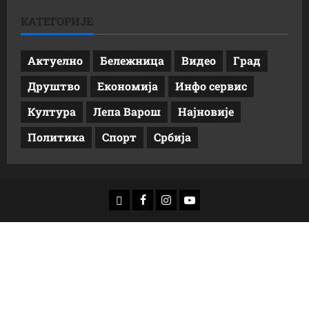
КАТЕГОРИЈЕ
Актуелно
Бележница
Видео
Град
Друштво
Економија
Инфо сервис
Култура
Лепа Варош
Најновије
Политика
Спорт
Србија
доwнлоад
Фацебоок
Инстаграм
Yоутубе