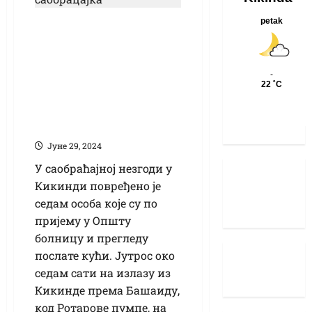
Возило „Матијевић
аграра“, налетело
на „фијат добло“
Црвеног крста:
Повређено седам
особа
Јуне 29, 2024
У саобраћајној незгоди у
Кикинди повређено је
седам особа које су по
пријему у Општу
болницу и прегледу
послате кући. Јутрос око
седам сати на излазу из
Кикинде према Башаиду,
код Ротарове пумпе, на