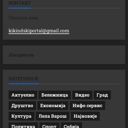
КОНТАКТ
Пишите нам
kikindskiportal@gmail.com
Импресум
КАТЕГОРИЈЕ
Актуелно
Бележница
Видео
Град
Друштво
Економија
Инфо сервис
Култура
Лепа Варош
Најновије
Политика
Спорт
Србија