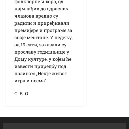
фолклорне и хора, од
најмлађих до одраслих
чланова вредно су
радили и приређивали
премијере и програме за
своје мештане. У недељу,
од 19 сати, заказали су
прославу годишњице у
Дому културе, у којем ће
извести приредбу под
називом „Нек’је живот
игра и песма“.
С. В. О.