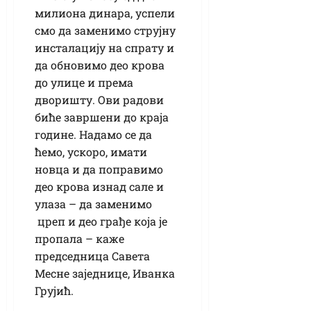
милиона динара, успели
смо да заменимо струјну
инсталацију на спрату и
да обновимо део крова
до улице и према
дворишту. Ови радови
биће завршени до краја
године. Надамо се да
ћемо, ускоро, имати
новца и да поправимо
део крова изнад сале и
улаза – да заменимо
цреп и део грађе која је
пропала – каже
председница Савета
Месне заједнице, Иванка
Грујић.