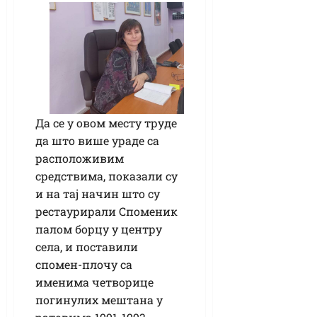
Да се у овом месту труде
да што више ураде са
расположивим
средствима, показали су
и на тај начин што су
рестаурирали Споменик
палом борцу у центру
села, и поставили
спомен-плочу са
именима четворице
погинулих мештана у