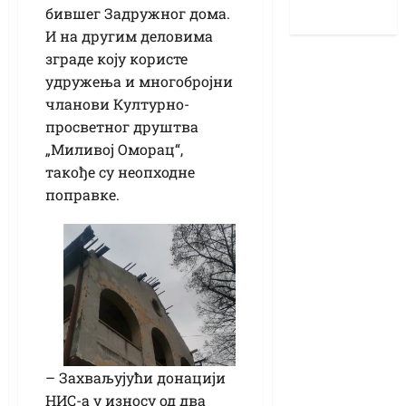
бившег Задружног дома.
И на другим деловима
зграде коју користе
удружења и многобројни
чланови Културно-
просветног друштва
„Миливој Оморац“,
такође су неопходне
поправке.
– Захваљујући донацији
НИС-а у износу од два