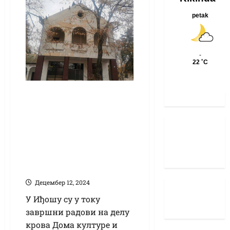
Започете
неопходне
грађевинске
интервенције на
згради Дома
културе у Иђошу
Децембер 12, 2024
У Иђошу су у току
завршни радови на делу
крова Дома културе и