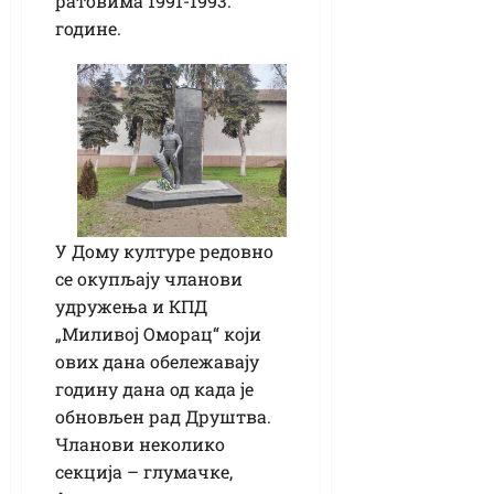
ратовима 1991-1993.
године.
У Дому културе редовно
се окупљају чланови
удружења и КПД
„Миливој Оморац“ који
ових дана обележавају
годину дана од када је
обновљен рад Друштва.
Чланови неколико
секција – глумачке,