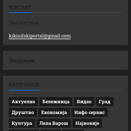
КОНТАКТ
Пишите нам
kikindskiportal@gmail.com
Импресум
КАТЕГОРИЈЕ
Актуелно
Бележница
Видео
Град
Друштво
Економија
Инфо сервис
Култура
Лепа Варош
Најновије