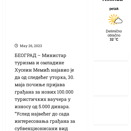
Хусеин Мемић: Још
100.000
туристичких
ваучера доступно
од 30. маја
Маy 26, 2023
БЕОГРАД –
Министар
туризма и омладине
Хусеин Мемић најавио је
да од следећег уторка, 30.
маја почиње пријава
грађана за нових 100.000
туристичких ваучера у
износу од 5.000 динара.
“Услед највећег до сада
интересовања грађана за
субвенционисани вид