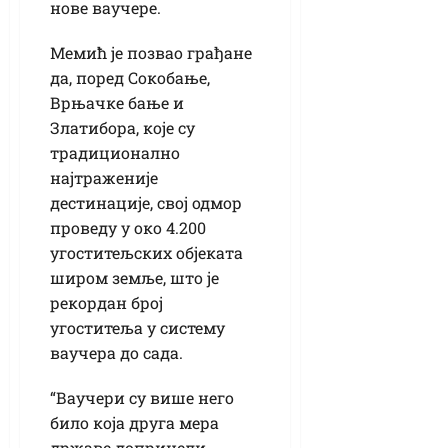
нове ваучере.
Мемић је позвао грађане
да, поред Сокобање,
Врњачке бање и
Златибора, које су
традиционално
најтраженије
дестинације, свој одмор
проведу у око 4.200
угоститељских објеката
широм земље, што је
рекордан број
угоститеља у систему
ваучера до сада.
“Ваучери су више него
било која друга мера
државе допринели