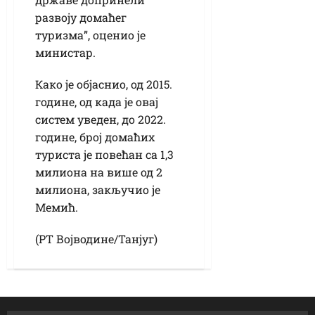
развоју домаћег
туризма”, оценио је
министар.
Како је објаснио, од 2015.
године, од када је овај
систем уведен, до 2022.
године, број домаћих
туриста је повећан са 1,3
милиона на више од 2
милиона, закључио је
Мемић.
(РТ Војводине/Танјуг)