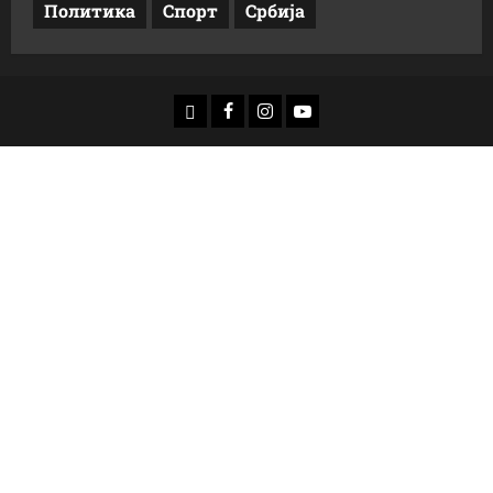
Политика
Спорт
Србија
доwнлоад
Фацебоок
Инстаграм
Yоутубе