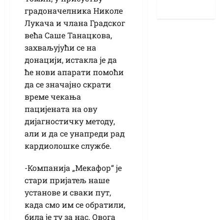
градоначелника Николе
Лукача и члана Градског
већа Саше Танацкова,
захваљујући се на
донацији, истакла је да
ће нови апарати помоћи
да се значајно скрати
време чекања
пацијената на ову
дијагностичку методу,
али и да се унапреди рад
кардиолошке службе.
-Компанија „Мекафор“ је
стари пријатељ наше
установе и сваки пут,
када смо им се обратили,
била је ту за нас. Овога