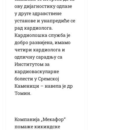
ову дијагностику одлазе
у друге здравствене
установе и унапредиће се
рад кардиолога.
Кардиолошка служба је
добро развијена, имамо
четири кардиолога и
одличну сарадњу са
Институтом за
кардиоваскуларне
болести у Сремској
Каменици – навела је др
Томин.
Компанија „Мекафор“
помаже кикиндске