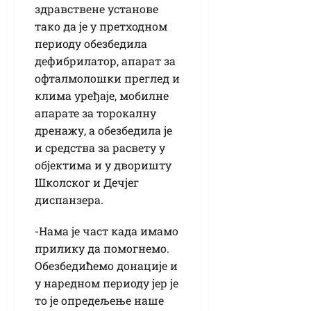
здравствене установе
тако да је у претходном
периоду обезбедила
дефибрилатор, апарат за
офталмолошки преглед и
клима уређаје, мобилне
апарате за торокалну
дренажу, а обезбедила је
и средства за расвету у
објектима и у дворишту
Школског и Дечјег
диспанзера.
-Нама је част када имамо
прилику да помогнемо.
Обезбедићемо донације и
у наредном периоду јер је
то је опредељење наше