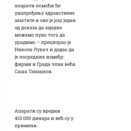
апарати помоћи ће
унапређењу здравствене
заштите и ово је још један
од доказа да заједно
можемо пуно тога да
урадимо – прецизрао је
Никола Лукач и додао да
је посредник између
фирми и Града члан већа
Саша Танацков.
Апарати су вредни
410.000 динара и већ су у
примени.