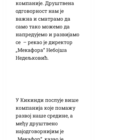
компаније. Друштвена
одговорност нам је
важна и сматрамо да
само тако можемо да
напредујемо и развијамо
се – рекао је директор
„Мекафора“ Небојша
Недељковић.
У Кикинди послује више
компанија које помажу
развој наше средине, а
међу друштвено
најодговорнијим је
„Мекафор“, казао је