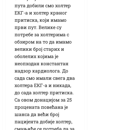
пута добили смо холтер
ЕКГ-а и холтер крвног
притиска, који имамо
први пут. Велике су
потребе за холтерима с
обзиром на то да имамо
велики број старих и
оболелих којима је
неопходан константан
надзор кардиолога. До
сада смо имали свега два
холтера ЕКГ-а и никада,
до сада холтер притиска.
Са овом донацијом за 25
процената повећана је
шанса да већи број
пацијента добије холтер,
смањиће се потреба да за