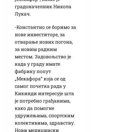
градоначелник Никола
Лукач.
-Константно се боримо за
нове инвеститоре, за
отварање нових погона,
за новим радним
местом. Задовољство је
када у граду имате
фабрику попут
„Мекафора“ која се од
самог почетка рада у
Кикинди интересује шта
је потребно грађанима,
како да помогне
удружењима, спортским
колективима, здравству.
Нови медицински