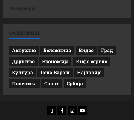
Импресум
КАТЕГОРИЈЕ
Актуелно
Бележница
Видео
Град
Друштво
Економија
Инфо сервис
Култура
Лепа Варош
Најновије
Политика
Спорт
Србија
доwнлоад
Фацебоок
Инстаграм
Yоутубе