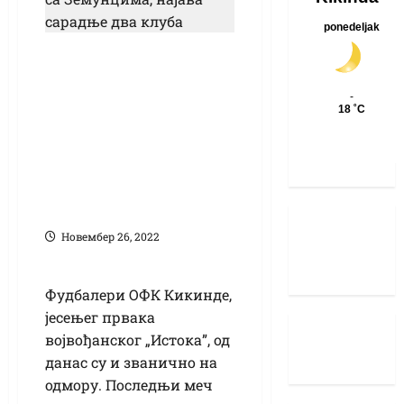
ОФК Кикинда на
зимском предаху:
Пријатељска
утакмица са
Земунцима, најава
сарадње двају
клубова
Новембер 26, 2022
Фудбалери ОФК Кикинде,
јесењег првака
војвођанског „Истока”, од
данас су и званично на
одмору. Последњи меч