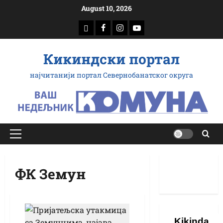
Скип
August 10, 2026
то
доwнлоад
Фацебоок
Инстаграм
Yоутубе
цонтент
Кикиндски портал
најчитанији портал Севернобанатског округа
Примарy
Мену
ФК Земун