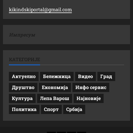
kikindskiportal@gmail.com
Импресум
КАТЕГОРИЈЕ
Актуелно
Бележница
Видео
Град
Друштво
Економија
Инфо сервис
Култура
Лепа Варош
Најновије
Политика
Спорт
Србија