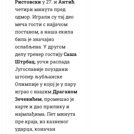
Ристовски
у 27. и
Антић
четири минута пред
одмор. Играли су тај део
меча гости с најјачом
поставом, а наша екипа
била је значајно
ослабљена. У другом
делу тренер гостију
Саша
Штрбац
, уочи распада
Југославије поуздани
штопер љубљанске
Олимпије у којој је у пару
играо с нашим
Драганом
Зечевићем
, промешао је
карте и дао прилику и
најмлађима. Пет минута
пре краја, из казненог
ударца, коначан