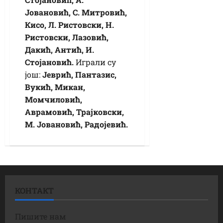
Јовановић, С. Митровић,
Кисо, Л. Ристовски, Н.
Ристовски, Лазовић,
Дакић, Антић, И.
Стојановић.
Играли су
још:
Јеврић, Пантазис,
Вукић, Микан,
Момчиловић,
Аврамовић, Трајковски,
М. Јовановић, Радојевић.
КОНТАКТ
Пишите нам