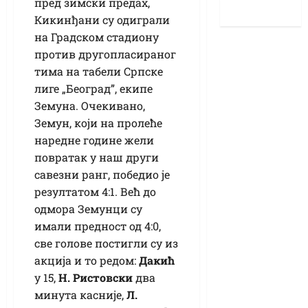
пред зимски предах,
Кикинђани су одиграли
на Градском стадиону
против другопласираног
тима на табели Српске
лиге „Београд”, екипе
Земуна. Очекивано,
Земун, који на пролеће
наредне године жели
повратак у наш други
савезни ранг, победио је
резултатом 4:1. Већ до
одмора Земунци су
имали предност од 4:0,
све голове постигли су из
акција и то редом:
Дакић
у 15,
Н. Ристовски
два
минута касније,
Л.