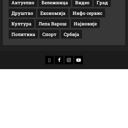
Актуелно
Бележница
Видео
Град
Друштво
Економија
Инфо сервис
Култура
Лепа Варош
Најновије
Политика
Спорт
Србија
доwнлоад
Фацебоок
Инстаграм
Yоутубе