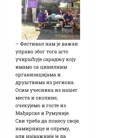
– Фестивал нам је важан
управо због тога што
учвршћује сарадњу коју
имамо са цивилним
организацијама и
друштвима из региона.
Осим учесника из нашег
места и околине,
очекујемо и госте из
Мађарске и Румуније.
Сви треба да понесу своје
намирнице и опрему,
али најважније је да