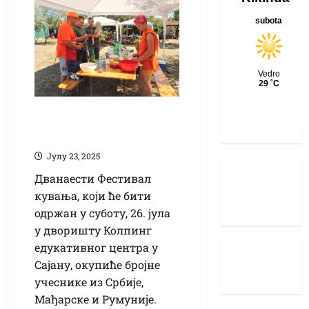
Сајан домаћин 12.
Фестивала кувања
Јулy 23, 2025
Дванаести Фестивал
кувања, који ће бити
одржан у суботу, 26. јула
у дворишту Колпинг
едукативног центра у
Сајану, окупиће бројне
учеснике из Србије,
Мађарске и Румуније.