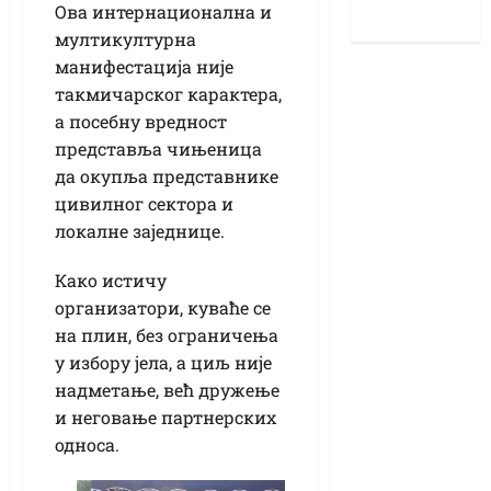
Ова интернационална и
мултикултурна
манифестација није
такмичарског карактера,
а посебну вредност
представља чињеница
да окупља представнике
цивилног сектора и
локалне заједнице.
Како истичу
организатори, куваће се
на плин, без ограничења
у избору јела, а циљ није
надметање, већ дружење
и неговање партнерских
односа.