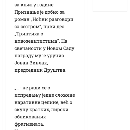
за књигу године.
Признање је добио за
роман „Ноћни разговори
са сестром“, први део
„Триптиха о
новозенитистима“. На
свечаности у Новом Саду
награду му је уручио
Јован Зивлак,
председник Друштва.
„…- не ради се о
испредању једне сложене
наративне целине, већ о
скупу кратких, лирски
обликованих
фрагмената.