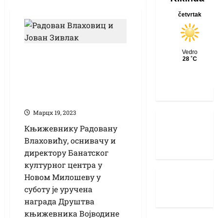
Влаховићу награда
Друштва
књижевника
Војводине
Марцх 19, 2023
Књижевнику Радовану
Влаховићу, оснивачу и
директору Банатског
културног центра у
Новом Милошеву у
суботу је уручена
награда Друштва
књижевника Војводине