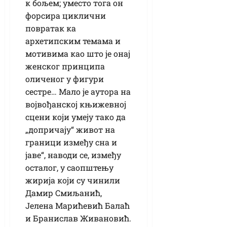
к бољем; уместо тога он
форсира циклични
повратак ка
архетипским темама и
мотивима као што је онај
женског принципа
оличеног у фигури
сестре… Мало је аутора на
војвођанској књижевној
сцени који умеју тако да
„допричају“ живот на
граници између сна и
јаве“, наводи се, између
осталог, у саопштењу
жирија који су чинили
Дамир Смиљанић,
Јелена Марићевић Балаћ
и Бранислав Живановић.