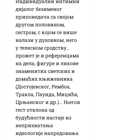
Индивидуални интимни
дијалог безименог
приповедача са својом
другом половином,
сестром, с којом се више
налази у духовном, него
у телесном сродству…
прожет је и референцама
на дела, фигуре и ликове
знаменитих светских и
домаћих књижевника
(Достојевског, Рембоа,
Тракла, Паунда, Мицића,
Црњанског и др.)… Његов
гест отклона од
будућности настаје из
неприхватања
идеологије напредовања