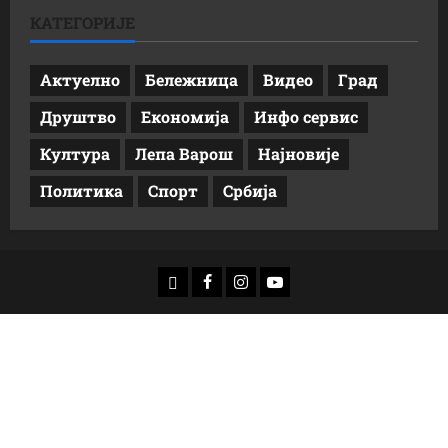
КАТЕГОРИЈЕ
Актуелно
Бележница
Видео
Град
Друштво
Економија
Инфо сервис
Култура
Лепа Варош
Најновије
Политика
Спорт
Србија
доwнлоад
Фацебоок
Инстаграм
Yоутубе