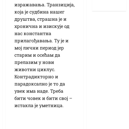
изражавања. Транзиција,
која је судбина нашег
друштва, страшна је и
хронична и изискује од
нас константна
прилагођавања. Ту је и
мој лични период јер
старим и осећам да
прелазим у нови
животни циклус.
Контрадикторно и
парадоксално је то да
увек има наде. Треба
бити човек и бити свој –
истакла је уметница.