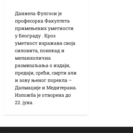
Даниела Фулгоси је
професорка Факултета
примењених уметности
у Београду . Кроз
уметност изражава своја
силовита, понекад и
меланхолична
размишљања о издаји,
предаји, срећи, смрти али
и зову њеног порекла –
Далмације и Медитерана.
Изложба је отворена до
22. јуна.