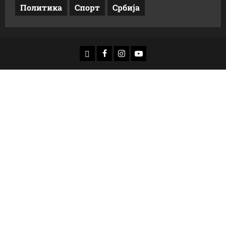
Политика
Спорт
Србија
доwнлоад
Фацебоок
Инстаграм
Yоутубе