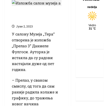
“Прелаз 3“ Даниеле
Фулгоси
Јуне 2, 2023
У салону Музеја „Тера“
отворена је изложба
„Прелаз 3” Даниеле
Фулгоси. Ауторка је
истакла да су радови
настајали дуже од пет
година.
– Прелаз, у сваком
смислу, од тога да сам
раније радила колаже и
графику, до тражења
новог начина