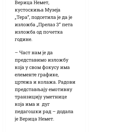
Верица Немет,
кустоскиња Музеја
„Тера“, подсетила је да је
изложба „Прелаз 3“ пета
изложба од почетка
године.
– Част нам је да
представимо изложбу
која у свом фокусу има
елементе графике,
цртежа и колажа. Радови
представљају емотивну
транзицију уметнице
која има и дуг
педагошки рад – додала
је Верица Немет.