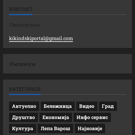
КОНТАКТ
Пишите нам
kikindskiportal@gmail.com
Импресум
КАТЕГОРИЈЕ
Актуелно
Бележница
Видео
Град
Друштво
Економија
Инфо сервис
Култура
Лепа Варош
Најновије