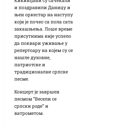
Кикинђани су сачекали
и поздравили Даницу и
њен оркестар на наступу
који је почео са пола сата
закашњења. Лоше време
присутнима није успело
да поквари уживање у
репертоару на којем су се
нашле духовне,
патриотске и
традиционалне српске
песме.
Концерт је завршен
песмом “Весели се
српски роде” и
ватрометом.