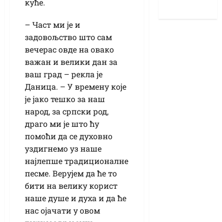
куће.
– Част ми је и
задовољство што сам
вечерас овде на овако
важан и велики дан за
ваш град – рекла је
Даница. – У времену које
је јако тешко за наш
народ, за српски род,
драго ми је што ћу
помоћи да се духовно
уздигнемо уз наше
најлепше традиционалне
песме. Верујем да ће то
бити на велику корист
наше душе и духа и да ће
нас ојачати у овом