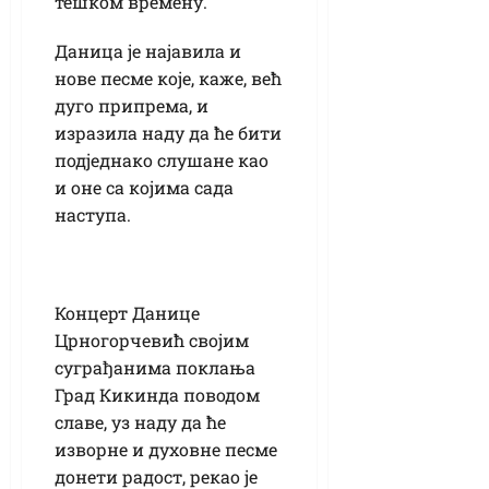
тешком времену.
Даница је најавила и
нове песме које, каже, већ
дуго припрема, и
изразила наду да ће бити
подједнако слушане као
и оне са којима сада
наступа.
Концерт Данице
Црногорчевић својим
суграђанима поклања
Град Кикинда поводом
славе, уз наду да ће
изворне и духовне песме
донети радост, рекао је