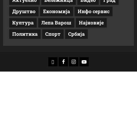
Друштво
Економија
Инфо сервис
Култура
Лепа Варош
Најновије
Политика
Спорт
Србија
доwнлоад
Фацебоок
Инстаграм
Yоутубе