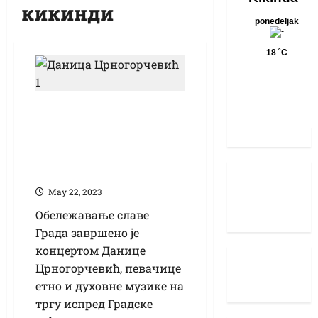
кикинди
Концерт Данице
Црногорчевић –
изворна лепота
песме
Маy 22, 2023
Обележавање славе
Града завршено је
концертом Данице
Црногорчевић, певачице
етно и духовне музике на
тргу испред Градске