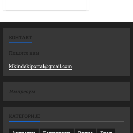
КОНТАКТ
Пишите нам
kikindskiportal@gmail.com
Импресум
КАТЕГОРИЈЕ
Актуелно
Бележница
Видео
Град