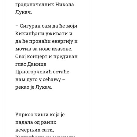
градоначелник Никола
Лукач.
– Сигуран сам да ће моји
Кикинђани уживати и
да ће пронаћи енергију и
мотив за нове изазове.
Овај концерт и предиван
глас Данице
Црногорчевић остаће
нам дуго у сећању –
рекао је Лукач.
Упркос киши која је
падала од раних
вечерњих сати,