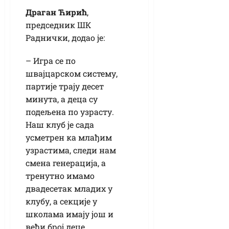
Драган Ћирић
,
председник ШК
Раднички, додао је:
– Игра се по
швајцарском систему,
партије трају десет
минута, а деца су
подељена по узрасту.
Наш клуб је сада
усметрен ка млађим
узрастима, следи нам
смена генерација, а
тренутно имамо
двадесетак младих у
клубу, а секције у
школама имају још и
већи број деце.