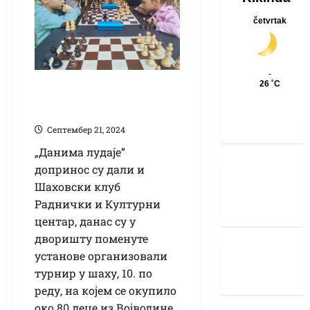
Шаховски Дани
лудаје
Септембер 21, 2024
„Данима лудаје”
допринос су дали и
Шаховски клуб
Раднички и Културни
центар, данас су у
дворишту поменуте
установе организовали
турнир у шаху, 10. по
реду, на којем се окупило
око 80 деце из Војводине,