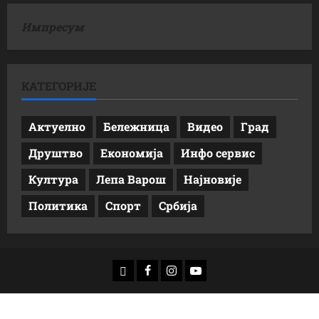
Импресум
КАТЕГОРИЈЕ
Актуелно
Бележница
Видео
Град
Друштво
Економија
Инфо сервис
Култура
Лепа Варош
Најновије
Политика
Спорт
Србија
доwнлоад
Фацебоок
Инстаграм
Yоутубе