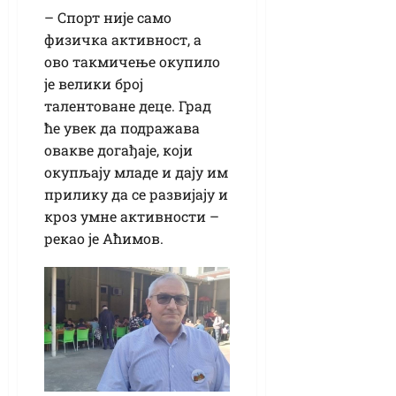
– Спорт није само
физичка активност, а
ово такмичење окупило
је велики број
талентоване деце. Град
ће увек да подражава
овакве догађаје, који
окупљају младе и дају им
прилику да се развијају и
кроз умне активности –
рекао је Аћимов.