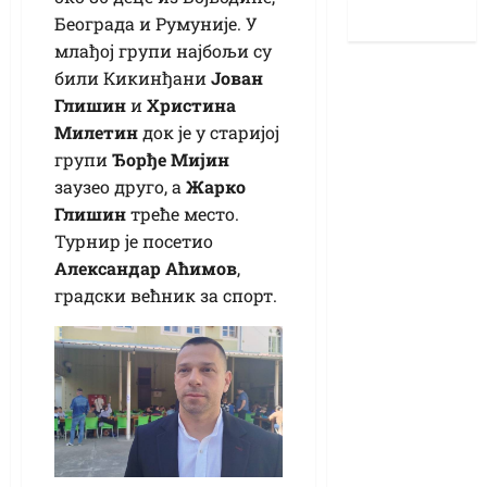
Београда и Румуније. У
млађој групи најбољи су
били Кикинђани
Јован
Глишин
и
Христина
Милетин
док је у старијој
групи
Ђорђе Мијин
заузео друго, а
Жарко
Глишин
треће место.
Турнир је посетио
Александар Аћимов
,
градски већник за спорт.