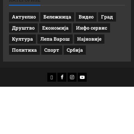
Актуелно
Бележница
Видео
Град
Друштво
Економија
Инфо сервис
Култура
Лепа Варош
Најновије
Политика
Спорт
Србија
доwнлоад
Фацебоок
Инстаграм
Yоутубе