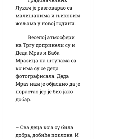
Лукач је разговарао са
малишанима и њиховим
жељама у новој години.
Веселој атмосфери
на Тргу допринели су и
Деда Мраз и Баба
Мразица на штулама са
којима су се деца
фотографисала. Деда
Мраз нам је објаснио да је
порастао јер је био јако
добар.
– Сва деца која су била
добра, добиће поклоне. И