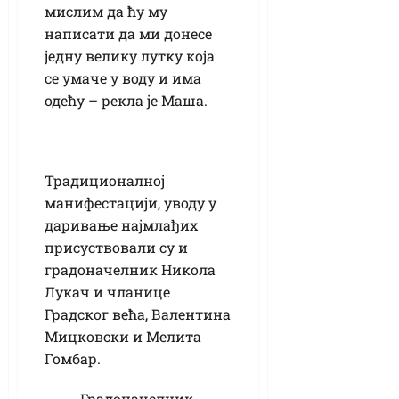
мислим да ћу му
написати да ми донесе
једну велику лутку која
се умаче у воду и има
одећу – рекла је Маша.
Традиционалној
манифестацији, уводу у
даривање најмлађих
присуствовали су и
градоначелник Никола
Лукач и чланице
Градског већа, Валентина
Мицковски и Мелита
Гомбар.
Градоначелник