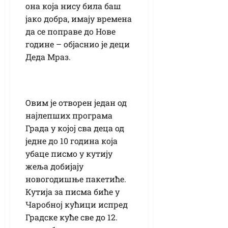
она која нису била баш
јако добра, имају времена
да се поправе до Нове
године – објаснио је деци
Деда Мраз.
Овим је отворен један од
најлепших програма
Града у којој сва деца од
једне до 10 година која
убаце писмо у кутију
жеља добијају
новогодишње пакетиће.
Кутија за писма биће у
Чаробној кућици испред
Градске куће све до 12.