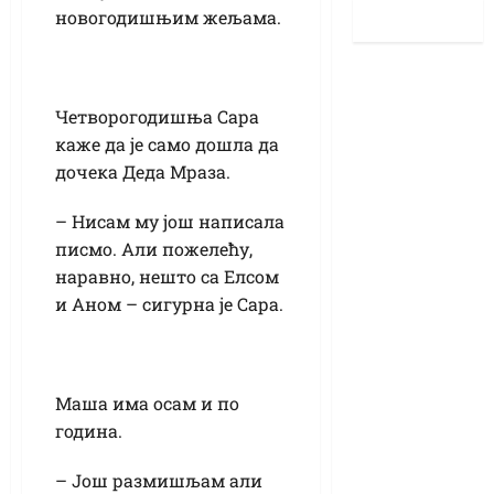
новогодишњим жељама.
Четворогодишња Сара
каже да је само дошла да
дочека Деда Мраза.
– Нисам му још написала
писмо. Али пожелећу,
наравно, нешто са Елсом
и Аном – сигурна је Сара.
Маша има осам и по
година.
– Још размишљам али