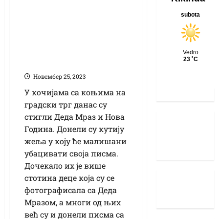
Деда Мраз донео
кутију жеља – у
чаробној кућици
биће до 12.
децембра
Новембер 25, 2023
У кочијама са коњима на
градски трг данас су
стигли Деда Мраз и Нова
Година. Донели су кутију
жеља у коју ће малишани
убацивати своја писма.
Дочекало их је више
стотина деце која су се
фотографисала са Деда
Мразом, а многи од њих
већ су и донели писма са