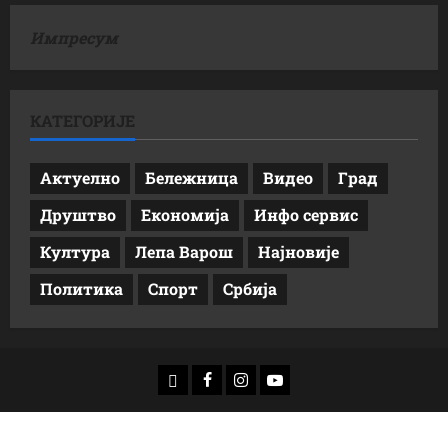
Импресум
КАТЕГОРИЈЕ
Актуелно
Бележница
Видео
Град
Друштво
Економија
Инфо сервис
Култура
Лепа Варош
Најновије
Политика
Спорт
Србија
доwнлоад
Фацебоок
Инстаграм
Yоутубе