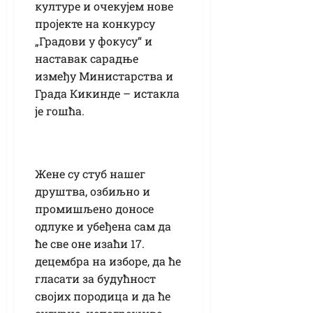
културе и очекујем нове
пројекте на конкурсу
„Градови у фокусу“ и
наставак сарадње
између Министарства и
Града Кикинде – истакла
је гошћа.
Жене су стуб нашег
друштва, озбиљно и
промишљено доносе
одлуке и убеђена сам да
ће све оне изаћи 17.
децембра на изборе, да ће
гласати за будућност
својих породица и да ће