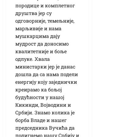
породице и комплетног
друштва јер су
одговорније, темељније,
марљивије и нама
мушкарцима дају
мудрост да доносимо
квалитетније и боље
одлуке. Хвала
министарки јер је данас
дошла да са нама подели
енергију коју заједнички
креирамо ка бољој
будућности у нашој
Кикинди, Војводини и
Србији. Знамо колика је
борба Владе и нашег
председника Вучића да
подигнемо нашу Србију и