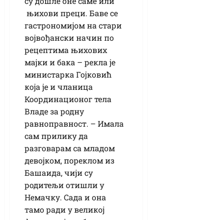
су дошле оне саме или
њихови преци. Баве се
гастрономијом на стари
војвођански начин по
рецептима њихових
мајки и бака – рекла је
министарка Гојковић
која је и чланица
Координационог тела
Владе за родну
равноправност. – Имала
сам прилику да
разговарам са младом
девојком, пореклом из
Башаида, чији су
родитељи отишли у
Немачку. Сада и она
тамо ради у великој