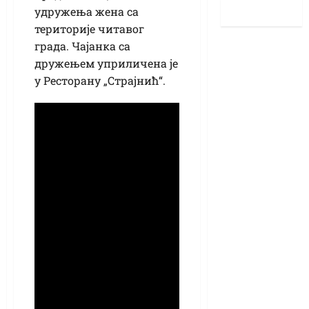
удружења жена са
територије читавог
града. Чајанка са
дружењем уприличена је
у Ресторану „Страјнић“.