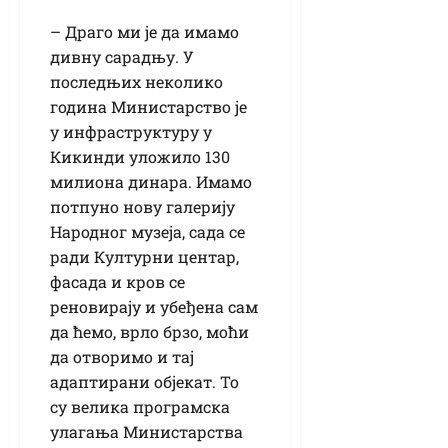
– Драго ми је да имамо
дивну сарадњу. У
последњих неколико
година Министарство је
у инфраструктуру у
Кикинди уложило 130
милиона динара. Имамо
потпуно нову галерију
Народног музеја, сада се
ради Културни центар,
фасада и кров се
реновирају и убеђена сам
да ћемо, врло брзо, моћи
да отворимо и тај
адаптирани објекат. То
су велика програмска
улагања Министарства