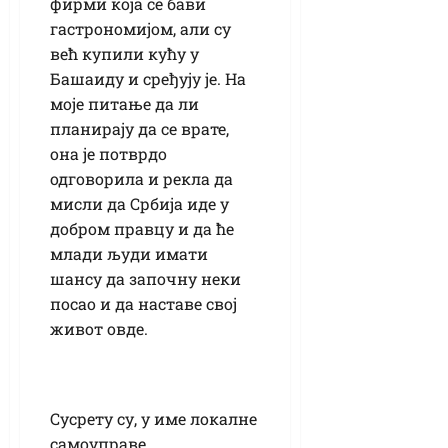
фирми која се бави
гастрономијом, али су
већ купили кућу у
Башаиду и сређују је. На
моје питање да ли
планирају да се врате,
она је потврдо
одговорила и рекла да
мисли да Србија иде у
добром правцу и да ће
млади људи имати
шансу да започну неки
посао и да наставе свој
живот овде.
Сусрету су, у име локалне
самоуправе,