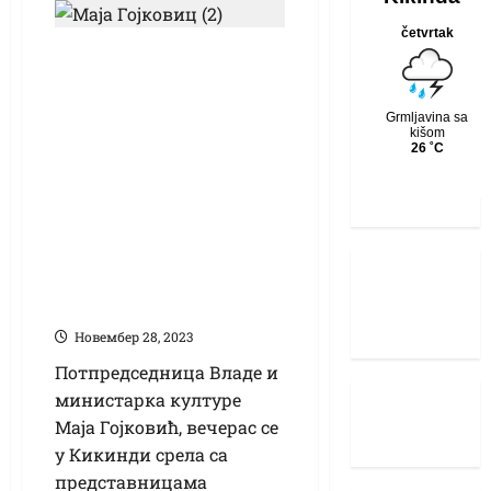
(ВИДЕО) Сусрет
потпредседнице
Владе и
министарке Маје
Гојковић са
представницама
удружења: жене су
стуб нашег
друштва
Новембер 28, 2023
Потпредседница Владе и
министарка културе
Маја Гојковић, вечерас се
у Кикинди срела са
представницама