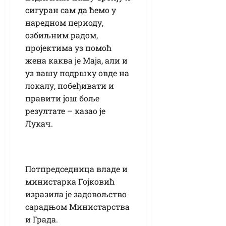
сигуран сам да ћемо у
наредном периоду,
озбиљним радом,
пројектима уз помоћ
жена каква је Маја, али и
уз вашу подршку овде на
локалу, побеђивати и
правити још боље
резултате – казао је
Лукач.
Потпредседница владе и
министарка Гојковић
изразила је задовољство
сарадњом Министарства
и Града.