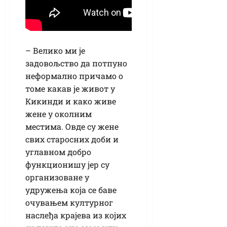
– Велико ми је
задовољство да потпуно
неформално причамо о
томе какав је живот у
Кикинди и како живе
жене у околним
местима. Овде су жене
свих старосних доби и
углавном добро
функционишу јер су
организоване у
удружења која се баве
очувањем културног
наслеђа крајева из којих