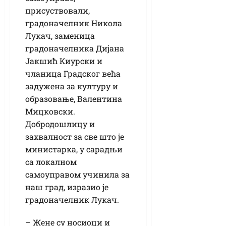
присуствовали,
градоначелник Никола
Лукач, заменица
градоначелника Дијана
Јакшић Киурски и
чланица Градског већа
задужена за културу и
образовање, Валентина
Мицковски.
Добродошлицу и
захвалност за све што је
министарка, у сарадњи
са локалном
самоуправом учинила за
наш град, изразио је
градоначелник Лукач.
– Жене су носиоци и