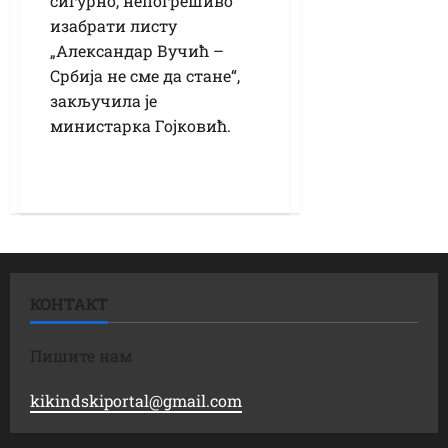
сигурно, непогрешиво
изабрати листу
„Александар Вучић –
Србија не сме да стане“,
закључила је
министарка Гојковић.
КОНТАКТ
Пишите нам
kikindskiportal@gmail.com