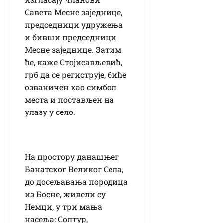
Савета Месне заједнице,
председници удружења
и бивши председници
Месне заједнице. Затим
ће, каже Стојисављевић,
грб да се региструје, биће
озваничен као симбол
места и постављен на
улазу у село.
На простору данашњег
Банатског Великог Села,
до досељавања породица
из Босне, живели су
Немци, у три мања
насеља: Солтур,