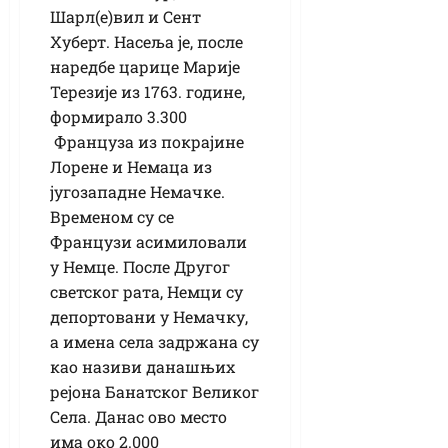
Шарл(е)вил и Сент
Хуберт. Насеља је, после
наредбе царице Марије
Терезије из 1763. године,
формирало 3.300
Француза из покрајине
Лорене и Немаца из
југозападне Немачке.
Временом су се
Французи асимиловали
у Немце. После Другог
светског рата, Немци су
депортовани у Немачку,
а имена села задржана су
као називи данашњих
рејона Банатског Великог
Села. Данас ово место
има око 2.000