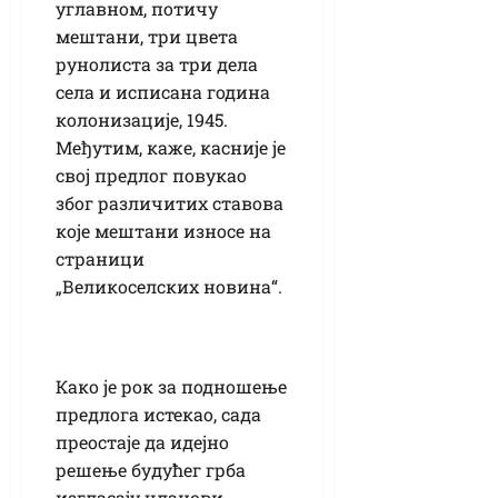
углавном, потичу
мештани, три цвета
рунолиста за три дела
села и исписана година
колонизације, 1945.
Међутим, каже, касније је
свој предлог повукао
због различитих ставова
које мештани износе на
страници
„Великоселских новина“.
Како је рок за подношење
предлога истекао, сада
преостаје да идејно
решење будућег грба
изгласају чланови