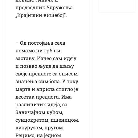
председник Удружења
„Крајишки вишебој“.
– Од постојања села
немамо ни грб ни
заставу. Изнео сам идеју
и позвао људе да шаљу
своје предлоге са описом
значења симбола. У току
марта и априла стигло је
десетак предлога. Има
различитих идеја, са
Завичајном кућом,
сунцокретом, пшеницом,
кукурузом, пругом.
Рецимо, на једном