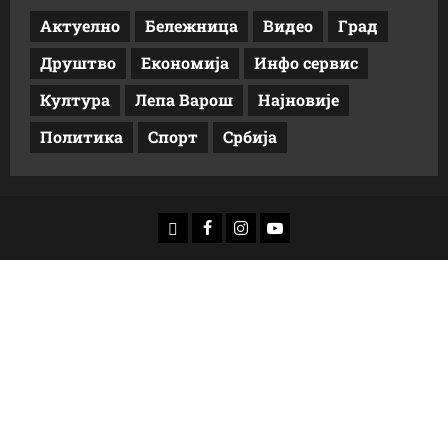
Актуелно
Бележница
Видео
Град
Друштво
Економија
Инфо сервис
Култура
Лепа Варош
Најновије
Политика
Спорт
Србија
доwнлоад
Фацебоок
Инстаграм
Yоутубе