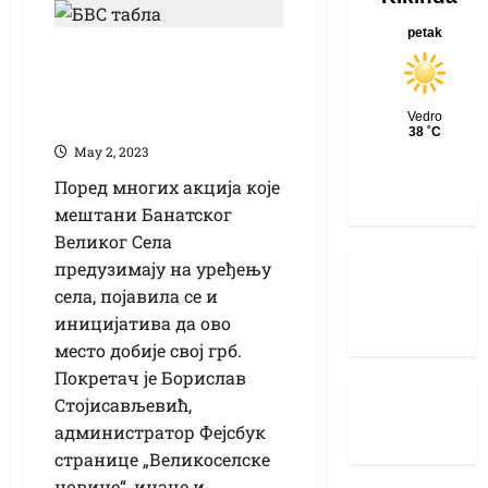
У Банатском
Великом Селу бира
се грб места
Маy 2, 2023
Поред многих акција које
мештани Банатског
Великог Села
предузимају на уређењу
села, појавила се и
иницијатива да ово
место добије свој грб.
Покретач је Борислав
Стојисављевић,
администратор Фејсбук
странице „Великоселске
новине“, иначе и