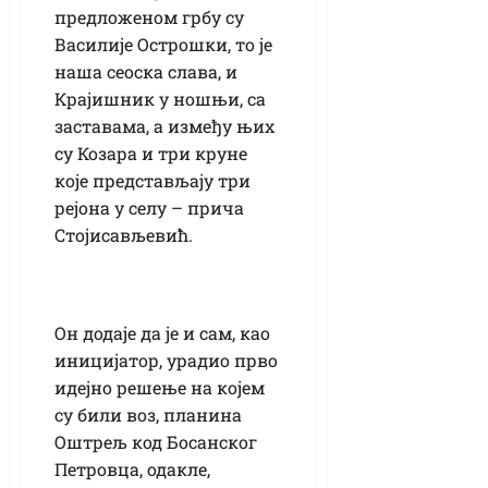
предложеном грбу су
Василије Острошки, то је
наша сеоска слава, и
Крајишник у ношњи, са
заставама, а између њих
су Козара и три круне
које представљају три
рејона у селу – прича
Стојисављевић.
Он додаје да је и сам, као
иницијатор, урадио прво
идејно решење на којем
су били воз, планина
Оштрељ код Босанског
Петровца, одакле,