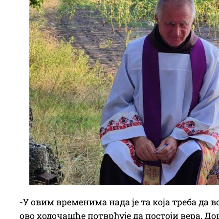
-У овим временима нада је та која треба да в
ово ходочашће потврђује да постоји вера. Дош