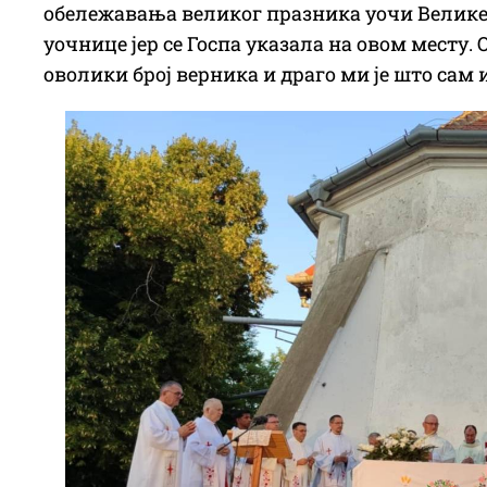
обележавања великог празника уочи Велике Г
уочнице јер се Госпа указала на овом месту.
оволики број верника и драго ми је што сам 