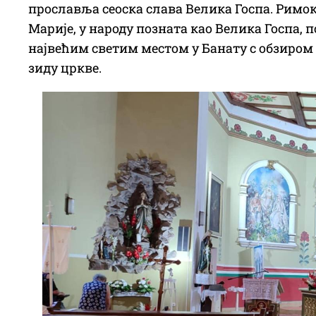
прославља сеоска слава Велика Госпа. Рим
Марије, у народу позната као Велика Госпа, п
највећим светим местом у Банату с обзиром 
зиду цркве.