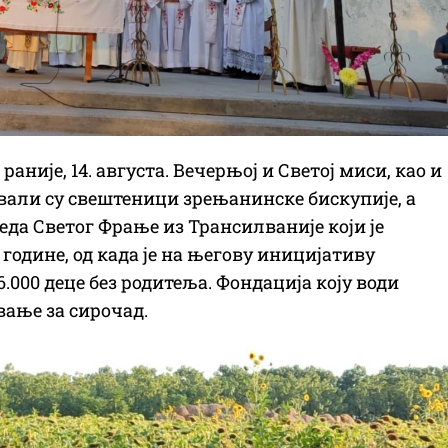
раније, 14. августа. Вечерњој и Светој миси, као и
вали су свештеници зрењанинске бискупије, а
 реда Светог Фрање из Трансилваније који је
године, од када је на његову иницијативу
6.000 деце без родитеља. Фондација коју води
овање за сирочад.