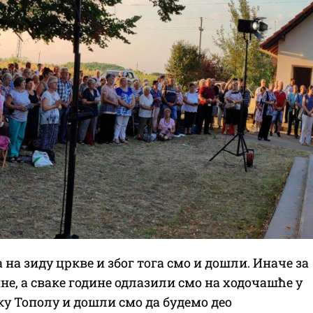
а на зиду цркве и због тога смо и дошли. Иначе за
не, а сваке године одлазили смо на ходочашће у
ку Тополу и дошли смо да будемо део