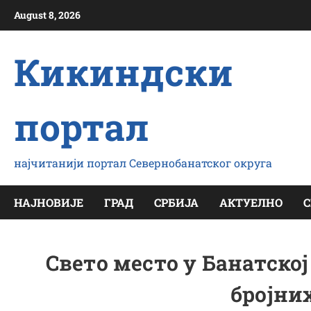
Скип
August 8, 2026
то
цонтент
Кикиндски
портал
најчитанији портал Севернобанатског округа
НАЈНОВИЈЕ
ГРАД
СРБИЈА
АКТУЕЛНО
С
Свето место у Банатско
бројни