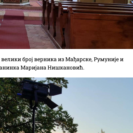
 велики број верника из Мађарске, Румуније и
ењанинка Маријана Нишкановић.