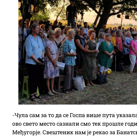
-Чула сам за то да се Госпа више пута указал
ово свето место сазнали смо тек прошле годи
Међугорје. Свештеник нам је рекао за Банатс