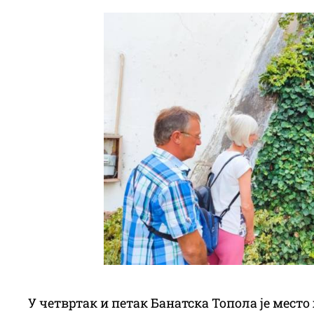
У четвртак и петак Банатска Топола је мест