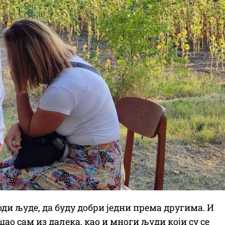
оди људе, да буду добри једни према другима. И
ао сам из далека, као и многи људи који су се