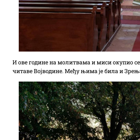
И ове године на молитвама и миси окупио се
читаве Војводине. Међу њима је била и Зр