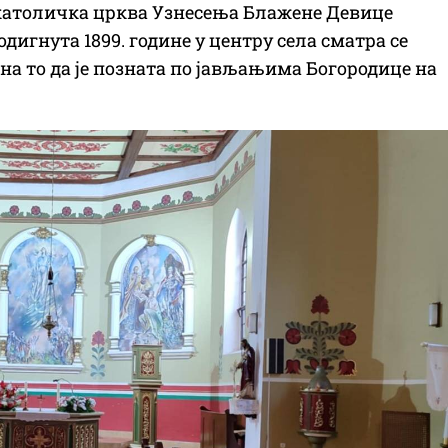
окатоличка црква Узнесења Блажене Девице
одигнута 1899. године у центру села сматра се
на то да је позната по јављањима Богородице на