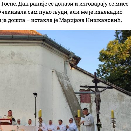
оспе. Дан раније се долази и изговарају се мисе
 Очекивала сам пуно људи, али ме је изненадио
и ја дошла – истакла је Маријана Нишкановић.