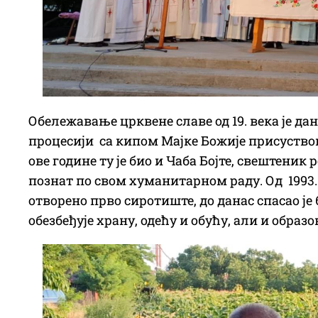
Обележавање црквене славе од 19. века је дан 
процесији са кипом Мајке Божије присуство
ове године ту је био и Чаба Бојте, свештеник
познат по свом хуманитарном раду. Од 1993. 
отворено прво сиротиште, до данас спасао је 
обезбеђује храну, одећу и обућу, али и образ