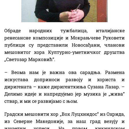
Обраде народних тужбалица, италијанске
ренесансне композиције и Мокрањчеве Руковети
публици су представили Новосађани, чланови
мешовитог хора Културно-уметничког друштва
„Светозар Марковић“.
– Веома нам је важна ова сарадња. Размена
искустава доприноси развоју и хориста и
диригената – каже диригенткиња Сузана Лазар. –
Делимо идеје и напредујемо јер музика је „жива“
ствар, и ми се развијамо с њом.
Градски мешовити хор „Воx Лyцхнидос“ из Охрида,
из Северне Македоније, за наш град везују и
изузетни успеси. На првом кикиндском