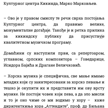
Културног центра Кикинда, Марко Марковљев.
– Ово је у правом смислу те речи сврха постојања
Културног центра, да правимо велике,
монументалне догађаје. Такође је и ретка прилика
за кикиндску публику да присуствује
квалитетном музичком програму.
Домаћини су наступили први, са репертоаром,
углавном, српских композитора – Говедарице,
Исидора Бајића и Драгане Величковић.
– Хорска музика је специфична, све мање имамо
младих који су заинтересовани за хорско певање и
тешко је окупити их и представити им ову врсту
музике. Не постоји човек који пева, а да зло мисли
и то је оно чиме се ми водимо у хору – каже
диригенткиња хора „Аттендите“, проф. др Биљана