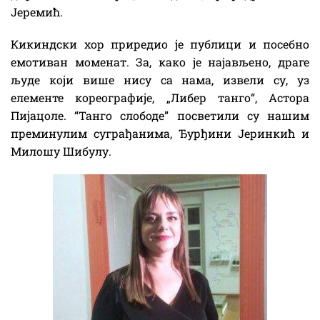
Јеремић.
Кикиндски хор приредио је публици и посебно
емотиван моменат. За, како је најављено, драге
људе који више нису са нама, извели су, уз
елементе кореографије, „Либер танго“, Астора
Пијацоле. “Танго слободе” посветили су нашим
преминулим суграђанима, Ђурђини Јеринкић и
Милошу Шибулу.