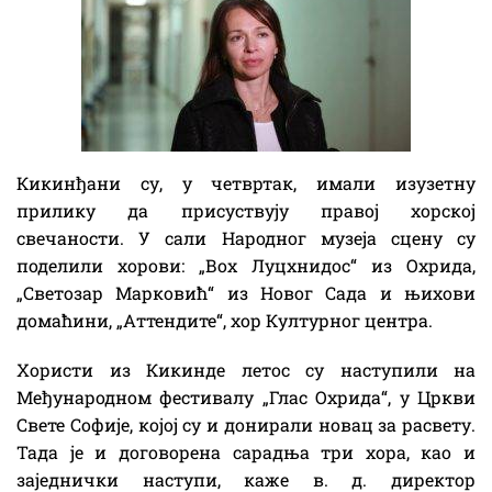
Кикинђани су, у четвртак, имали изузетну
прилику да присуствују правој хорској
свечаности. У сали Народног музеја сцену су
поделили хорови: „Воx Лyцхнидос“ из Охрида,
„Светозар Марковић“ из Новог Сада и њихови
домаћини, „Аттендите“, хор Културног центра.
Хористи из Кикинде летос су наступили на
Међународном фестивалу „Глас Охрида“, у Цркви
Свете Софије, којој су и донирали новац за расвету.
Тада је и договорена сарадња три хора, као и
заједнички наступи, каже в. д. директор