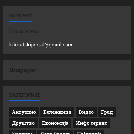
КОНТАКТ
Пишите нам
kikindskiportal@gmail.com
Импресум
КАТЕГОРИЈЕ
Актуелно
Бележница
Видео
Град
Друштво
Економија
Инфо сервис
Култура
Лепа Варош
Најновије