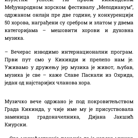
Међународном хорском фестивалу „Мелодианум“,
одржаном онлајн пре две године, у конкуренцији
50 хорова, награђени су сребром и златом у двема
категоријама – мешовити хорови и духовна
музика.
– Вечерас изводимо интернационални програм.
Први пут смо у Кикинди и прелепо нам је.
Уживамо у дружењу јер музика је живот, љубав,
музика је све – каже Славе Паскали из Охрида,
један од најстаријих чланова хора.
Музичко вече одржано је под покровитељством
Града Кикинда, у чије име му је присуствовала
заменица градоначелника, Дијана Јакшић
Киурски.