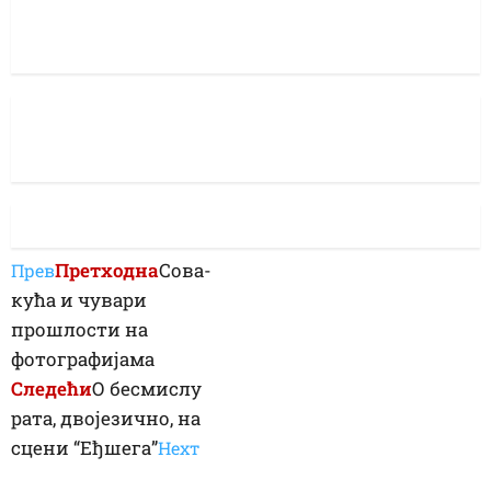
Претходна
Сова-
Прев
кућа и чувари
прошлости на
фотографијама
Следећи
О бесмислу
рата, двојезично, на
сцени “Еђшега”
Неxт