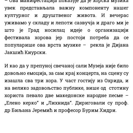
– Ова манифестација показује да је хорска музика
увек представљала важну компоненту нашег
културног и друштвеног живота. И вечерас
уживамо у складу и лепоти сазвучја и драго ми је
што је Град носилац идеје о организацији
фестивала хорова јер постоји потреба да се
популарише ова врста музике – рекла је Дијана
Јакшић Киурски.
И као да у препуној свечаној сали Музеја није било
довољно емоција, за сам крај концерта, на сцену су
изашла сва три хора. У част гостију из Охрида, и
на велико задовољство публике, више од стотину
хориста певало две македонске народне песме –
„Елено керко“ и „Лихнида“. Дириговали су проф.
др Биљана Јеремић и професор Бурим Хидри.