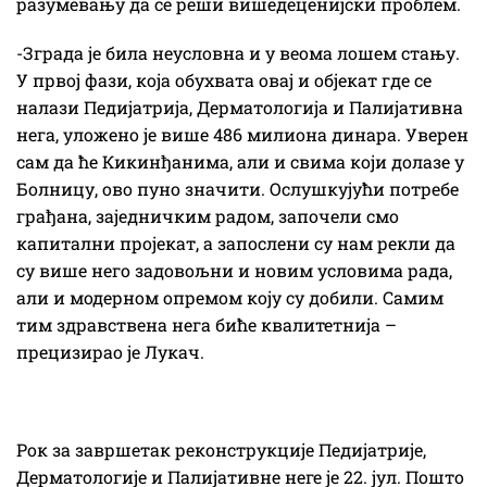
разумевању да се реши вишедеценијски проблем.
-Зграда је била неусловна и у веома лошем стању.
У првој фази, која обухвата овај и објекат где се
налази Педијатрија, Дерматологија и Палијативна
нега, уложено је више 486 милиона динара. Уверен
сам да ће Кикинђанима, али и свима који долазе у
Болницу, ово пуно значити. Ослушкујући потребе
грађана, заједничким радом, започели смо
капитални пројекат, а запослени су нам рекли да
су више него задовољни и новим условима рада,
али и модерном опремом коју су добили. Самим
тим здравствена нега биће квалитетнија –
прецизирао је Лукач.
Рок за завршетак реконструкције Педијатрије,
Дерматологије и Палијативне неге је 22. јул. Пошто