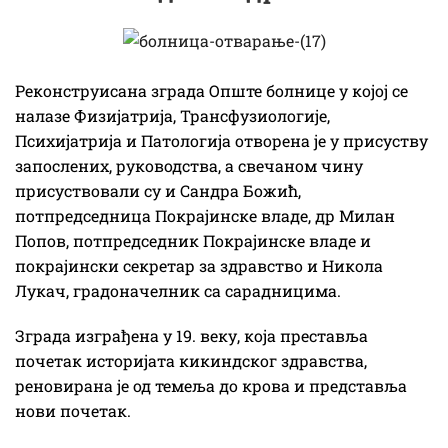
Реконструисана зграда Опште болнице у којој се
налазе Физијатрија, Трансфузиологије,
Психијатрија и Патологија отворена је у присуству
запослених, руководства, а свечаном чину
присуствовали су и Сандра Божић,
потпредседница Покрајинске владе, др Милан
Попов, потпредседник Покрајинске владе и
покрајински секретар за здравство и Никола
Лукач, градоначелник са сарадницима.
Зграда изграђена у 19. веку, која преставља
почетак историјата кикиндског здравства,
реновирана је од темеља до крова и представља
нови почетак.