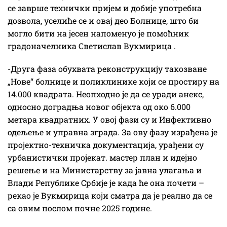
се заврше технички пријем и добије употребна
дозвола, уселиће се и овај део Болнице, што би
могло бити на јесен напоменуо је помоћник
градоначелника Светислав Вукмирица .
-Друга фаза обухвата реконструкцију такозване
„Нове“ болнице и поликлинике који се простиру на
14.000 квадрата. Неопходно је да се уради анекс,
односно доградња новог објекта од око 6.000
метара квадратних. У овој фази су и Инфективно
одељење и управна зграда. За ову фазу израђена је
пројектно-техничка документација, урађени су
урбанистички пројекат. мастер план и идејно
решење и на Министарству за јавна улагања и
Влади Републике Србије је када ће она почети –
рекао је Вукмирица који сматра да је реално да се
са овим послом почне 2025 године.