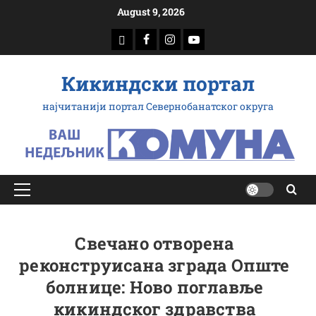
Скип
August 9, 2026
то
доwнлоад
Фацебоок
Инстаграм
Yоутубе
цонтент
Кикиндски портал
најчитанији портал Севернобанатског округа
Примарy
Мену
Свечано отворена
реконструисана зграда Опште
болнице: Ново поглавље
кикиндског здравства