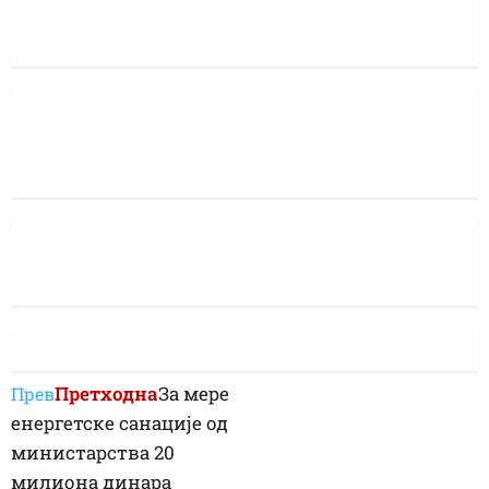
Претходна
За мере
Прев
енергетске санације од
министарства 20
милиона динара