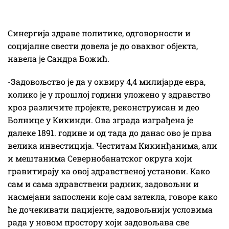
Синергија здраве политике, одговорности и
социјалне свести довела је до оваквог објекта,
навела је Сандра Божић.
-Задовољство је да у оквиру 4,4 милијарде евра,
колико је у прошлој години уложено у здравство
кроз различите пројекте, реконструисан и део
Болнице у Кикинди. Ова зграда изграђена је
далеке 1891. године и од тада до данас ово је прва
велика инвестиција. Честитам Кикинђанима, али
и мештанима Севернобанатског округа који
гравитирају ка овој здравственој установи. Како
сам и сама здравствени радник, задовољни и
насмејани запослени које сам затекла, говоре како
ће дочекивати пацијенте, задовољнији условима
рада у новом простору који задовољава све