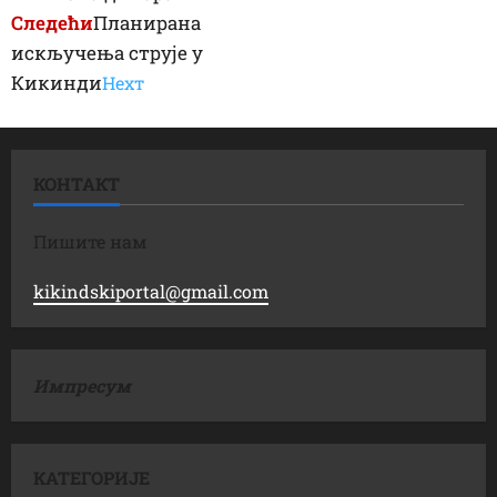
Следећи
Планирана
искључења струје у
Кикинди
Неxт
КОНТАКТ
Пишите нам
kikindskiportal@gmail.com
Импресум
КАТЕГОРИЈЕ