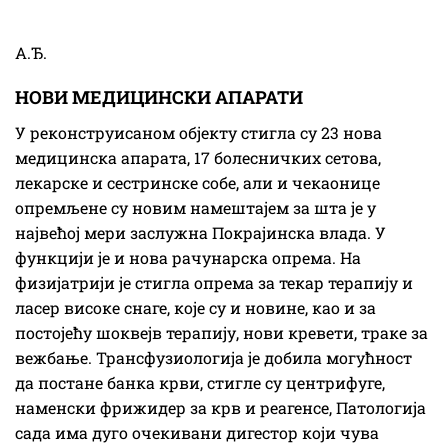
А.Ђ.
НОВИ МЕДИЦИНСКИ АПАРАТИ
У реконструисаном објекту стигла су 23 нова
медицинска апарата, 17 болесничких сетова,
лекарске и сестринске собе, али и чекаонице
опремљене су новим намештајем за шта је у
највећој мери заслужна Покрајинска влада. У
функцији је и нова рачунарска опрема. На
физијатрији је стигла опрема за текар терапију и
ласер високе снаге, које су и новине, као и за
постојећу шоквејв терапију, нови кревети, траке за
вежбање. Трансфузиологија је добила могућност
да постане банка крви, стигле су центрифуге,
наменски фрижидер за крв и реагенсе, Патологија
сада има дуго очекивани дигестор који чува