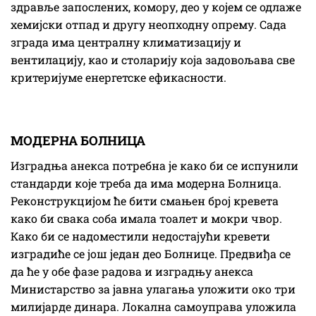
здравље запослених, комору, део у којем се одлаже
хемијски отпад и другу неопходну опрему. Сада
зграда има централну климатизацију и
вентилацију, као и столарију која задовољава све
критеријуме енергетске ефикасности.
МОДЕРНА БОЛНИЦА
Изградња анекса потребна је како би се испунили
стандарди које треба да има модерна Болница.
Реконструкцијом ће бити смањен број кревета
како би свака соба имала тоалет и мокри чвор.
Како би се надоместили недостајући кревети
изградиће се још један део Болнице. Предвиђа се
да ће у обе фазе радова и изградњу анекса
Министарство за јавна улагања уложити око три
милијарде динара. Локална самоуправа уложила