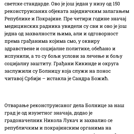
светске стандарде. Ово је још један у низу од 150
реконструисаних објеката заједничким залагањем
Републике и Покрајине. Пре четири године значај
медицинских радника увидели су сви и ово је још
једна од захвалности њима, али и одговорност
према грађанима којима смо, у оквиру
здравствене и социјалне политике, обећано и
испунили, а то су бољи услови за лечење и бољу
социјалну заштиту. Грађани Кикинде и округа
заслужили су Болницу која служи на понос
читавој Србији – истакла је Сандра Божић.
Отварање реконструисаног дела Болнице за наш
град је од изузетног значаја, додао је
градоначелник Никола Лукач и захвалио се
републичким и покрајинским органима на