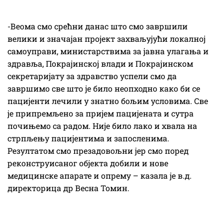
-Веома смо срећни данас што смо завршили
велики и значајан пројект захваљујући локалној
самоуправи, министарствима за јавна улагања и
здравља, Покрајинској влади и Покрајинском
секретаријату за здравство успели смо да
завршимо све што је било неопходно како би се
пацијенти лечили у знатно бољим условима. Све
је припремљено за пријем пацијената и сутра
почињемо са радом. Није било лако и хвала на
стрпљењу пацијентима и запосленима.
Резултатом смо презадовољни јер смо поред
реконструисаног објекта добили и нове
медицинске апарате и опрему – казала је в.д.
директорица др Весна Томин.