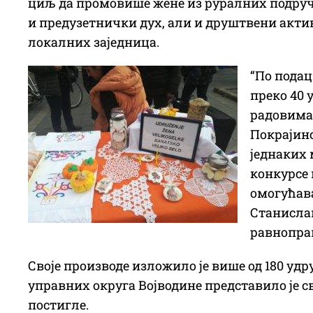
циљ да промовише жене из руралних подручј
и предузетнички дух, али и друштвени актив
локалних заједница.
“По подац
преко 40 
радовима
Покрајин
једнаких 
конкурсе 
омогућава
Станислав
равнопра
Своје производе изложило је више од 180 уд
управних округа Војводине представило је св
постигле.