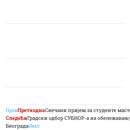
Претходна
Свечани пријем за студенте маст
Прев
Следећи
Градски одбор СУБНОР-а на обележавањ
Београда
Неxт