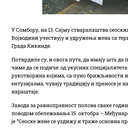
У Сомбору, на 13. Сајму стваралаштва сеоски
Војводини учествују и удружења жена са тер
Града Кикинде.
Потврдиле су, и овога пута, да имају шта да 
чиме да се подиче: од укусних специјалитета
рукотворина којима, са пуно брижљивости и
ентузијазма, чувају традицију и преносе је н
нараштаје.
Завода за равноправност полова сваке године
поводом обележавања 15. октобра – Међунаро
је “Сеоске жене се уздижу и траже основна п