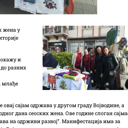
х жена у
иторије
покажу и
 до разних
а млађе
 овај сајам одржава у другом граду Војводине, а
дног дана сеоских жена. Ове године слоган сајма
рава на одрживи развој”. Манифестација има за