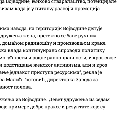
а Војводине, њихово стваралаштво, потенцијале
изам када је у питању развој и промоција
има Завода, на територији Војводине делује
удружења жена, претежно се баве ручним
, домаћом радиношћу и производњом хране.
ска влада континуирано спроводи политику
могућности и родне равноправности, и кроз своје
и подстицање женског активизма, али и кроз
ње једнаког приступа ресурсима”, рекла је
а Малић Гостовић, директорка Завода за
вност полова.
ружења из Војводине. Девет удружења из седам
оје примере добре праксе и резултате које су