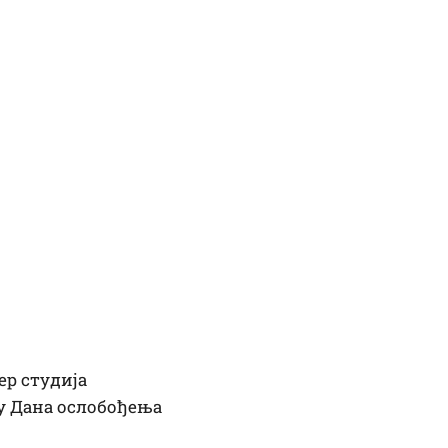
ер студија
у Дана ослобођења