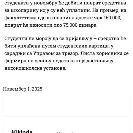
студената у новембру ће добити поврат средстава
за школарину коју су већ уплатили. На пример, на
факултетима где школарина досеже чак 150.000,
поврат ће износити око 75.000 динара.
Студенти не морају да се пријављују – средства ће
бити уплаћена путем студентских картица, у
сарадњи са Управом за трезор. Листа корисника се
формира на основу података које достављају
високошколске установе.
Новембер 1, 2025