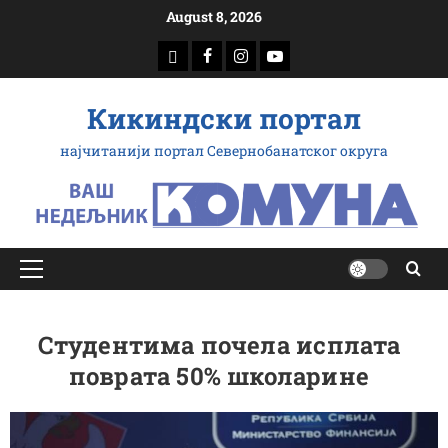
Скип
August 8, 2026
то
доwнлоад
Фацебоок
Инстаграм
Yоутубе
цонтент
Кикиндски портал
најчитанији портал Севернобанатског округа
Примарy
Мену
Студентима почела исплата
поврата 50% школарине