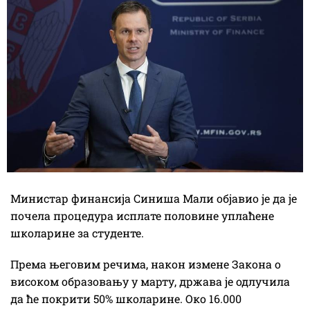
Министар финансија Синиша Мали објавио је да је
почела процедура исплате половине уплаћене
школарине за студенте.
Према његовим речима, након измене Закона о
високом образовању у марту, држава је одлучила
да ће покрити 50% школарине. Око 16.000