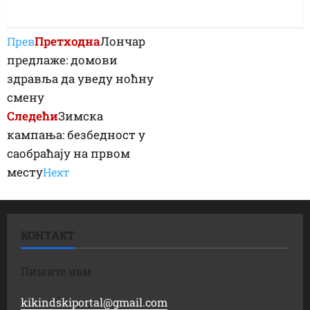
Претходна
Лончар
Прев
предлаже: домови
здравља да уведу ноћну
смену
Следећи
Зимска
кампања: безбедност у
саобраћају на првом
месту
Неxт
КОНТАКТ
Пишите нам
kikindskiportal@gmail.com