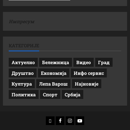
Импресум
КАТЕГОРИЈЕ
Актуелно
Бележница
Видео
Град
Друштво
Економија
Инфо сервис
Култура
Лепа Варош
Најновије
Политика
Спорт
Србија
доwнлоад
Фацебоок
Инстаграм
Yоутубе