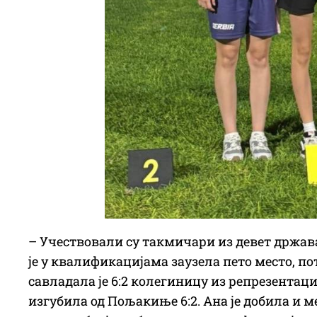
– Учествовали су такмичари из девет држава
је у квалификацијама заузела пето место, п
савладала је 6:2 колегиницу из репрезентаци
изгубила од Пољакиње 6:2. Ана је добила и ме