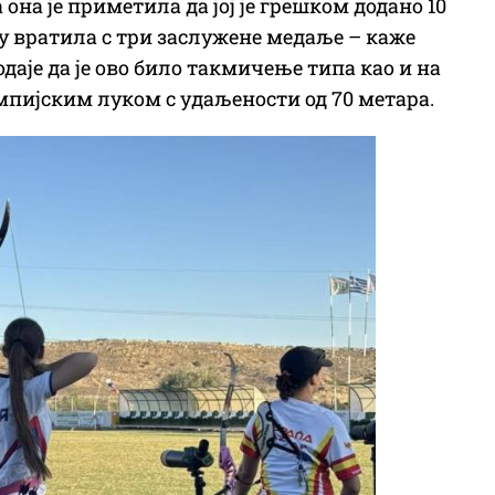
она је приметила да јој је грешком додано 10
ду вратила с три заслужене медаље – каже
одаје да је ово било такмичење типа као и на
мпијским луком с удаљености од 70 метара.