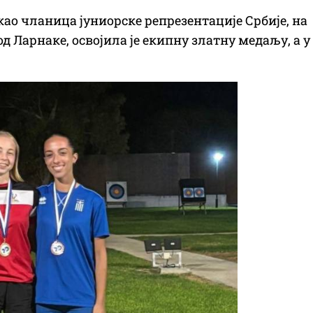
 као чланица јуниорске репрезентације Србије, на
д Ларнаке, освојила је екипну златну медаљу, а у