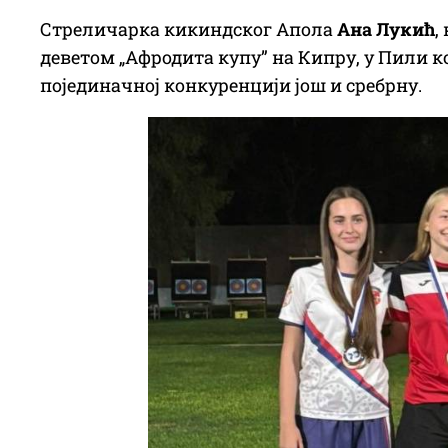
Стреличарка кикиндског Апола
Ана Лукић
,
деветом „Афродита купу” на Кипру, у Пили ко
појединачној конкуренцији још и сребрну.