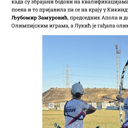
када су збрајани бодови на квалификацијама 
поена и то пријавила па се на крају у Кикин
Љубомир Замуровић
, председник Апола и д
Олимпијским играма, а Лукић је гађала оли