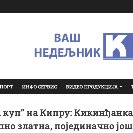
ПОРТ
ИНФО СЕРВИС
ВИДЕО ПРОДУКЦИЈА
 куп” на Кипру: Кикинђанк
пно златна, појединачно још