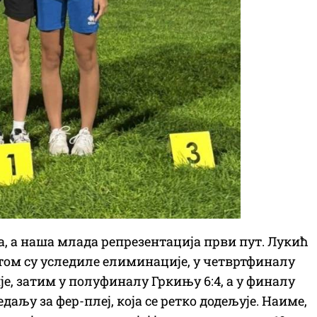
, а наша млада репрезентација први пут. Лукић
отом су уследиле елиминације, у четвртфиналу
је, затим у полуфиналу Гркињу 6:4, а у финалу
даљу за фер-плеј, која се ретко додељује. Наиме,