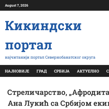
Скип
August 7, 2026
то
цонтент
Кикиндски
портал
најчитанији портал Севернобанатског округа
НАЈНОВИЈЕ
ГРАД
СРБИЈА
АКТУЕЛНО
С
Стреличарство, „Афродита
Ана Лукић са Србијом еки