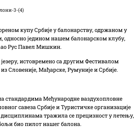
реном купу Србије у балонарству, одржаном у
и, односно једином нашем балонарском клубу,
љао Рус Павел Мишкин.
м језеру, истовремено са другим Фестивалом
 из Словеније, Мађарске, Румуније и Србије.
ема стандардима Међународне ваздухопловне
овног савеза Србије и Туристичке организације
 дисциплинама тражила се прецизност у летењу,
јбољи био пилот нашег балона.