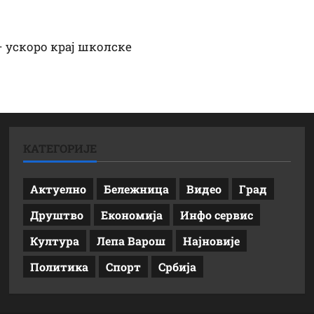
 ускоро крај школске
КАТЕГОРИЈЕ
Актуелно
Бележница
Видео
Град
Друштво
Економија
Инфо сервис
Култура
Лепа Варош
Најновије
Политика
Спорт
Србија