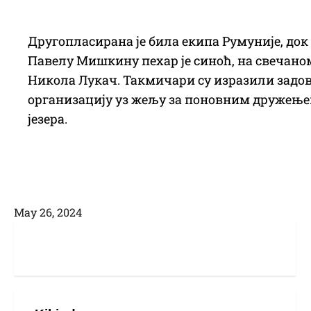
Другопласирана је била екипа Румуније, док
Павелу Мишкину пехар је синоћ, на свечано
Никола Лукач. Такмичари су изразили задо
организацију уз жељу за поновним дружењем
језера.
Маy 26, 2024