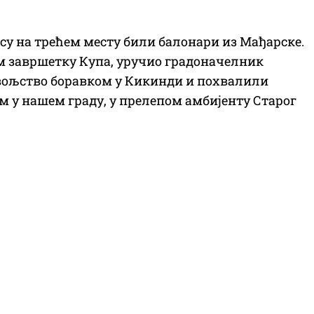
 су на трећем месту били балонари из Мађарске.
м завршетку Купа, уручио градоначелник
вољство боравком у Кикинди и похвалили
 у нашем граду, у прелепом амбијенту Старог