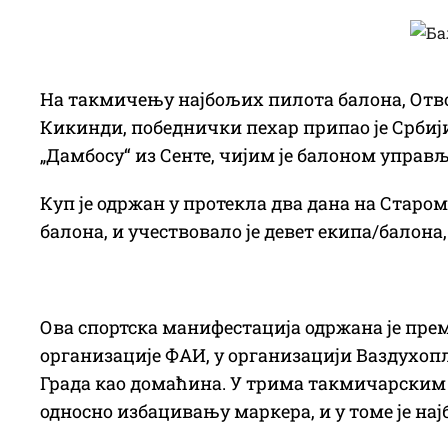
На такмичењу најбољих пилота балона, Отво
Кикинди, победнички пехар припао је Србиј
„Дамбосу“ из Сенте, чијим је балоном управ
Куп је одржан у протекла два дана на Старо
балона, и учествовало је девет екипа/балона,
Ова спортска манифестација одржана је пр
организације ФАИ, у организацији Ваздухопл
Града као домаћина. У трима такмичарским
односно избацивању маркера, и у томе је на