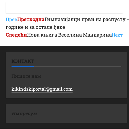
Претходна
Гимназијалци први на распусту –
Прев
године и за остале ђаке
Следећи
Нова књига Веселина Мандарина
Неxт
КОНТАКТ
Пишите нам
kikindskiportal@gmail.com
Импресум